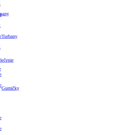
x
pany
e
x
e
Turbany
x
lečenie
e
e
e
Gumičky
e
e