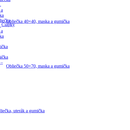
,
 a
ka
liečka
Obliečka 40×40, maska a gumička
Čiapky
,
 a
ka
ička
mička
 –
Obliečka 50×70, maska a gumička
liečka, uterák a gumička