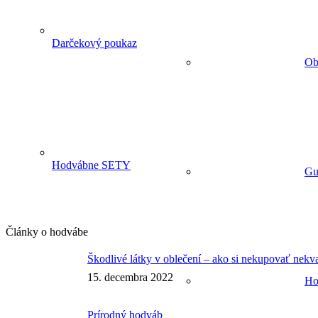
Darčekový poukaz
Ob
Hodvábne SETY
Gu
Články o hodvábe
Škodlivé látky v oblečení – ako si nekupovať nekva
15. decembra 2022
Ho
Prírodný hodváb