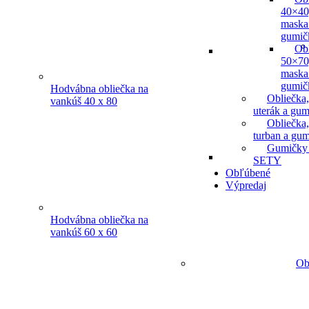
40×40
maska
gumič
Ob
50×70
maska
gumič
Hodvábna obliečka na
Obliečka,
vankúš 40 x 80
uterák a gum
Obliečka,
turban a gu
Gumičky
SETY
Obľúbené
Výpredaj
Hodvábna obliečka na
vankúš 60 x 60
Ob