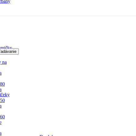
rbany
mičky
ľadávanie
y na
a
 80
a
lčeky
 50
a
 60
e
a