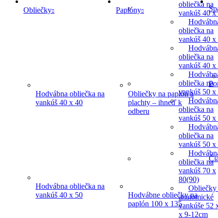
obliečka na
Sp
Obliečky
Paplóny
vankúš 40 x
Hodvábn
obliečka na
vankúš 40 x
Hodvábn
obliečka na
vankúš 40 x
Hodvábn
obliečka na
Po
vankúš 50 x
Hodvábna obliečka na
Obliečky na paplón a
Hodvábn
vankúš 40 x 40
plachty – ihneď k
obliečka na
odberu
vankúš 50 x
Hodvábn
obliečka na
vankúš 50 x
Hodvábn
Či
obliečka na
vankúš 70 x
80(90)
Hodvábna obliečka na
Obliečky
vankúš 40 x 50
Hodvábne obliečky na
anatomické
paplón 100 x 135
vankúše 52 
x 9-12cm