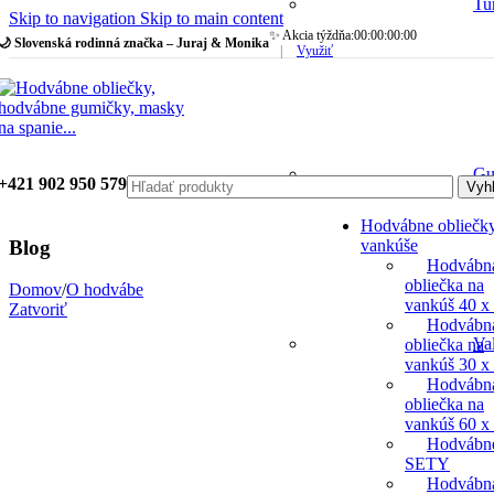
Tu
Skip to navigation
Skip to main content
✨ Akcia týždňa:
00
:
00
:
00
:
00
🌙 Slovenská rodinná značka – Juraj & Monika
|
Využiť
Gu
+421 902 950 579
Vyh
Hodvábne obliečk
vankúše
Blog
Hodvábn
obliečka na
Domov
/
O hodvábe
vankúš 40 x
Zatvoriť
Hodvábn
Va
obliečka na
vankúš 30 x
Hodvábn
obliečka na
vankúš 60 x
Hodvábn
SETY
Hodvábn