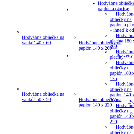
Hodvábne obliečk
paplón a plachty
SETY
Hodvábn
obliečky na
paplón a pla
– ihneď k o
Hodvábn
Hodvábna obliečka na
plachta 180 
vankúš 40 x 60
Hodvábne obliečky na
200
paplón 140 x 200
Hodvábn
Pre ženy
plachty
Hodvábn
obliečky na
paplón 100 
135
Hodvábn
obliečky na
Hodvábna obliečka na
paplón 140 
vankúš 50 x 50
Hodvábne obliečky na
200
Py
paplón 140 x 220
Hodvábn
obliečky na
paplón 140 
220
Hodvábn
obliečky na