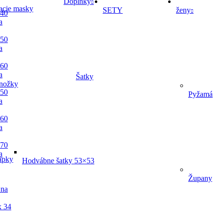
Doplnky
acie masky
SETY
ženy
 40
a
 50
a
 60
a
Šatky
nožky
 50
Pyžamá
a
 60
a
 70
a
apky
Hodvábne šatky 53×53
Župany
 na
x 34