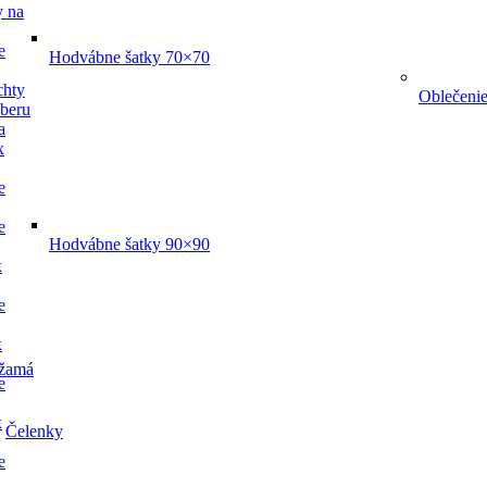
y na
e
Hodvábne šatky 70×70
chty
Oblečeni
dberu
a
x
e
e
Hodvábne šatky 90×90
x
e
x
žamá
e
x
Čelenky
e