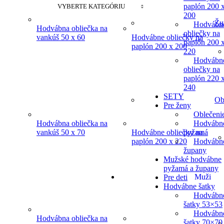
paplón 200 
VYBERTE KATEGÓRIU
200
Žu
Hodvábn
Hodvábna obliečka na
obliečky na
vankúš 50 x 60
Hodvábne obliečky na
paplón 200 
paplón 200 x 200
220
Hodvábn
obliečky na
paplón 220 
240
SETY
Ob
Pre ženy
Oblečeni
Hodvábn
Hodvábna obliečka na
pyžamá
vankúš 50 x 70
Hodvábne obliečky na
Hodvábn
paplón 200 x 220
župany
Mužské hodvábne
pyžamá a župany
Muži
Pre deti
Hodvábne šatky
Hodvábn
šatky 53×53
Hodvábn
Hodvábna obliečka na
šatky 70×70