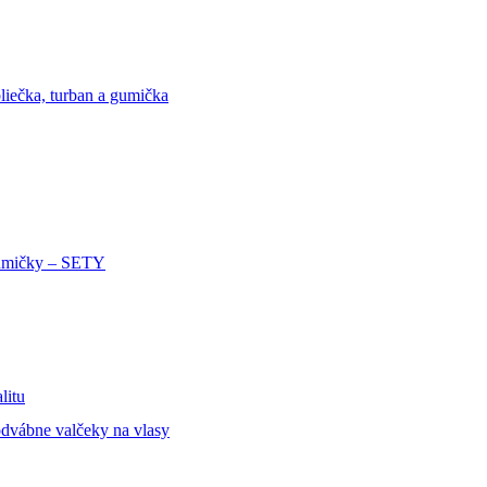
liečka, turban a gumička
mičky – SETY
litu
dvábne valčeky na vlasy