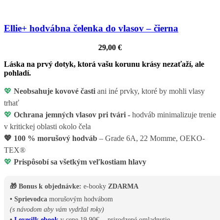
Ellie+ hodvábna čelenka do vlasov – čierna
29,00
€
Láska na prvý dotyk, ktorá vašu korunu krásy nezaťaží, ale
pohladí.
💖
Neobsahuje kovové časti
ani iné prvky, ktoré by mohli vlasy
trhať
💖
Ochrana jemných vlasov pri tvári -
hodváb minimalizuje trenie
v kritickej oblasti okolo čela
💖
100 % morušový hodváb
– Grade 6A, 22 Momme, OEKO-
TEX®
💖
Prispôsobí sa všetkým veľkostiam hlavy
🎁 Bonus k objednávke:
e-booky
ZDARMA
• Sprievodca
morušovým hodvábom
(s návodom aby vám vydržal roky)
•
Lovesilk ebook
v cene 19,90€ - prirodzené omladnutie