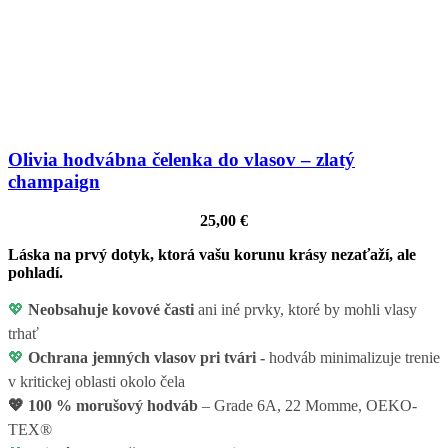
Olivia hodvábna čelenka do vlasov – zlatý
champaign
25,00
€
Láska na prvý dotyk, ktorá vašu korunu krásy nezaťaží, ale
pohladí.
💖
Neobsahuje kovové časti
ani iné prvky, ktoré by mohli vlasy
trhať
💖
Ochrana jemných vlasov pri tvári -
hodváb minimalizuje trenie
v kritickej oblasti okolo čela
💖
100 % morušový hodváb
– Grade 6A, 22 Momme, OEKO-
TEX®