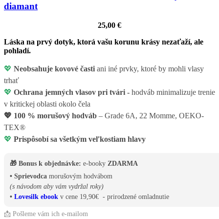
diamant
25,00
€
Láska na prvý dotyk, ktorá vašu korunu krásy nezaťaží, ale
pohladí.
💖
Neobsahuje kovové časti
ani iné prvky, ktoré by mohli vlasy
trhať
💖
Ochrana jemných vlasov pri tvári -
hodváb minimalizuje trenie
v kritickej oblasti okolo čela
💖
100 % morušový hodváb
– Grade 6A, 22 Momme, OEKO-
TEX®
💖
Prispôsobí sa všetkým veľkostiam hlavy
🎁 Bonus k objednávke:
e-booky
ZDARMA
• Sprievodca
morušovým hodvábom
(s návodom aby vám vydržal roky)
•
Lovesilk ebook
v cene 19,90€ - prirodzené omladnutie
📩 Pošleme vám ich e-mailom