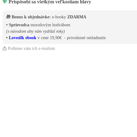
💖
Prispôsobí sa všetkým veľkostiam hlavy
🎁 Bonus k objednávke:
e-booky
ZDARMA
• Sprievodca
morušovým hodvábom
(s návodom aby vám vydržal roky)
•
Lovesilk ebook
v cene 19,90€ - prirodzené omladnutie
📩 Pošleme vám ich e-mailom