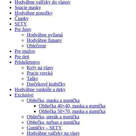
Hodvábne valčeky do vlasov
Spacie masky
Hodvábne ponožky
Čiapky
SETY
Pre ženy
Hodvábne pyžamá
Hodvábne župany
Oblečenie
Pre mužov
Pre deti
Príslušenstvo
Kefy na vlasy
Pracie vrecká
Tašky
Darčekové krabičky
Hodvábne vankúše a deky
Exclusive
Obliečka, maska a gumička
Obliečka 40×40, maska a gumička
Obliečka 50×70, maska a gumička
Obliečka, uterák a gumička
Obliečka, turban a gumička
Gumičky – SETY
Hodvábne valčeky na vlasy