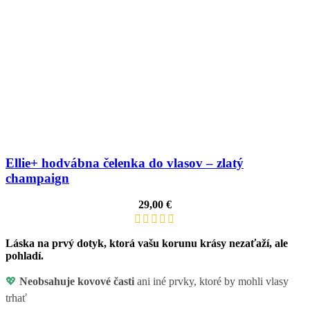
Ellie+ hodvábna čelenka do vlasov – zlatý
champaign
29,00
€
Láska na prvý dotyk, ktorá vašu korunu krásy nezaťaží, ale
pohladí.
💖
Neobsahuje kovové časti
ani iné prvky, ktoré by mohli vlasy
trhať