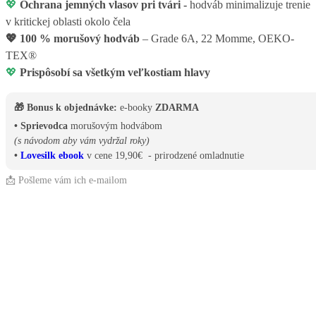
💖
Ochrana jemných vlasov pri tvári -
hodváb minimalizuje trenie
v kritickej oblasti okolo čela
💖
100 % morušový hodváb
– Grade 6A, 22 Momme, OEKO-
TEX®
💖
Prispôsobí sa všetkým veľkostiam hlavy
🎁 Bonus k objednávke:
e-booky
ZDARMA
• Sprievodca
morušovým hodvábom
(s návodom aby vám vydržal roky)
•
Lovesilk ebook
v cene 19,90€ - prirodzené omladnutie
📩 Pošleme vám ich e-mailom