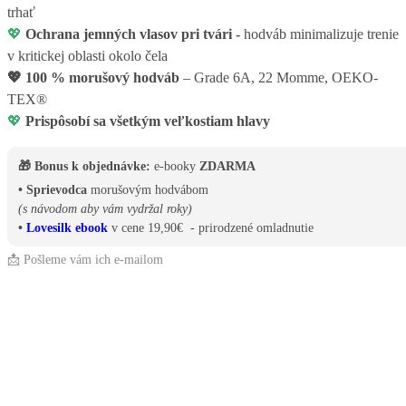
trhať
💖
Ochrana jemných vlasov pri tvári -
hodváb minimalizuje trenie
v kritickej oblasti okolo čela
💖
100 % morušový hodváb
– Grade 6A, 22 Momme, OEKO-
TEX®
💖
Prispôsobí sa všetkým veľkostiam hlavy
🎁 Bonus k objednávke:
e-booky
ZDARMA
• Sprievodca
morušovým hodvábom
(s návodom aby vám vydržal roky)
•
Lovesilk ebook
v cene 19,90€ - prirodzené omladnutie
📩 Pošleme vám ich e-mailom