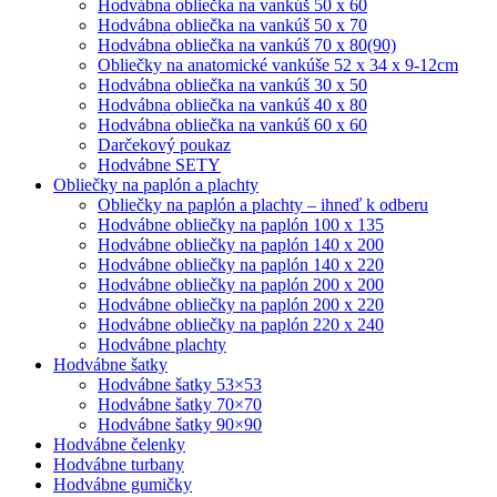
Hodvábna obliečka na vankúš 50 x 60
Hodvábna obliečka na vankúš 50 x 70
Hodvábna obliečka na vankúš 70 x 80(90)
Obliečky na anatomické vankúše 52 x 34 x 9-12cm
Hodvábna obliečka na vankúš 30 x 50
Hodvábna obliečka na vankúš 40 x 80
Hodvábna obliečka na vankúš 60 x 60
Darčekový poukaz
Hodvábne SETY
Obliečky na paplón a plachty
Obliečky na paplón a plachty – ihneď k odberu
Hodvábne obliečky na paplón 100 x 135
Hodvábne obliečky na paplón 140 x 200
Hodvábne obliečky na paplón 140 x 220
Hodvábne obliečky na paplón 200 x 200
Hodvábne obliečky na paplón 200 x 220
Hodvábne obliečky na paplón 220 x 240
Hodvábne plachty
Hodvábne šatky
Hodvábne šatky 53×53
Hodvábne šatky 70×70
Hodvábne šatky 90×90
Hodvábne čelenky
Hodvábne turbany
Hodvábne gumičky