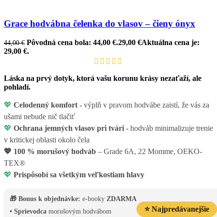
Grace hodvábna čelenka do vlasov – čieny ónyx
Pôvodná cena bola: 44,00 €.
29,00
€
Aktuálna cena je:
44,00
€
29,00 €.
Láska na prvý dotyk, ktorá vašu korunu krásy nezaťaží, ale
pohladí.
💖
Celodenný komfort -
výplň v pravom hodvábe zaistí, že vás za
ušami nebude nič tlačiť
💖
Ochrana jemných vlasov pri tvári -
hodváb minimalizuje trenie
v kritickej oblasti okolo čela
💖
100 % morušový hodváb
– Grade 6A, 22 Momme, OEKO-
TEX®
💖
Prispôsobí sa všetkým veľkostiam hlavy
🎁 Bonus k objednávke:
e-booky
ZDARMA
⭐ Najpredávanejšie
⭐ Najpredávanejšie
• Sprievodca
morušovým hodvábom