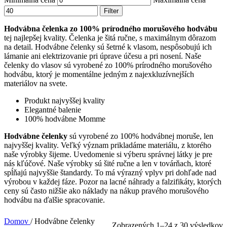
Filter
Hodvábna čelenka zo 100% prírodného morušového hodvábu
tej najlepšej kvality. Čelenka je šitá ručne, s maximálnym dôrazom
na detail. Hodvábne čelenky sú šetrné k vlasom, nespôsobujú ich
lámanie ani elektrizovanie pri úprave účesu a pri nosení. Naše
čelenky do vlasov sú vyrobené zo 100% prírodného morušového
hodvábu, ktorý je momentálne jedným z najexkluzívnejších
materiálov na svete.
Produkt najvyššej kvality
Elegantné balenie
100% hodvábne Momme
Hodvábne čelenky
sú vyrobené zo 100% hodvábnej moruše, len
najvyššej kvality. Veľký význam prikladáme materiálu, z ktorého
naše výrobky šijeme. Uvedomenie si výberu správnej látky je pre
nás kľúčové. Naše výrobky sú šité ručne a len v továrňach, ktoré
spĺňajú najvyššie štandardy. To má výrazný vplyv pri dohľade nad
výrobou v každej fáze. Pozor na lacné náhrady a falzifikáty, ktorých
ceny sú často nižšie ako náklady na nákup pravého morušového
hodvábu na ďalšie spracovanie.
Domov
/
Hodvábne čelenky
Zobrazených 1–24 z 30 výsledkov