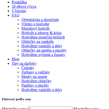
Poukážka
30 dňová výzva
Výpredaj
FAQ
Objednávka a doručenie
Všetko o hodvábe
Morušový hodváb
Hodváb a zdravie & krása
Hodvábna posteľná bielizeň
Obliečky na vankúše
Hodvábne vankúše a deky
Obliečky na paplón a plachty
Hodvábne pyžamá a župany
Blog
Tipy na darčeky
Čelenky
Turbany a valčeky
Masky na spanie
Hodvábne obliečky
Paplóny a plachty
Hodvábne vankúše a deky
Filtrovať podľa ceny
Minimálna cena
Maximálna cena