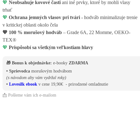
💖
Neobsahuje kovové časti
ani iné prvky, ktoré by mohli vlasy
trhať
💖
Ochrana jemných vlasov pri tvári -
hodváb minimalizuje trenie
v kritickej oblasti okolo čela
💖
100 % morušový hodváb
– Grade 6A, 22 Momme, OEKO-
TEX®
💖
Prispôsobí sa všetkým veľkostiam hlavy
🎁 Bonus k objednávke:
e-booky
ZDARMA
• Sprievodca
morušovým hodvábom
(s návodom aby vám vydržal roky)
•
Lovesilk ebook
v cene 19,90€ - prirodzené omladnutie
📩 Pošleme vám ich e-mailom