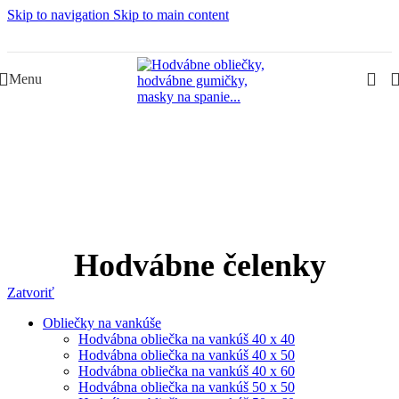
Skip to navigation
Skip to main content
Slovenská rodinná značka – Juraj & Monika
Menu
Hodvábne čelenky
Zatvoriť
Obliečky na vankúše
Hodvábna obliečka na vankúš 40 x 40
Hodvábna obliečka na vankúš 40 x 50
Hodvábna obliečka na vankúš 40 x 60
Hodvábna obliečka na vankúš 50 x 50