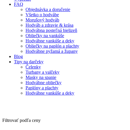
FAQ
Objednávka a doručenie
Všetko o hodvábe
Morušový hodváb
Hodváb a zdravie & krása
Hodvábna posteľná bielizeň
Obliečky na vankúše
Hodvábne vankúše a deky
Obliečky na paplón a plachty
Hodvábne pyžamá a župany
Blog
Tipy na darčeky
Čelenky
Turbany a valčeky
Masky na spanie
Hodvábne obliečky
Paplóny a plachty
Hodvábne vankúše a deky
Filtrovať podľa ceny