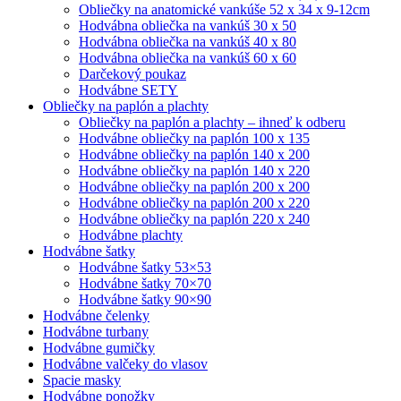
Obliečky na anatomické vankúše 52 x 34 x 9-12cm
Hodvábna obliečka na vankúš 30 x 50
Hodvábna obliečka na vankúš 40 x 80
Hodvábna obliečka na vankúš 60 x 60
Darčekový poukaz
Hodvábne SETY
Obliečky na paplón a plachty
Obliečky na paplón a plachty – ihneď k odberu
Hodvábne obliečky na paplón 100 x 135
Hodvábne obliečky na paplón 140 x 200
Hodvábne obliečky na paplón 140 x 220
Hodvábne obliečky na paplón 200 x 200
Hodvábne obliečky na paplón 200 x 220
Hodvábne obliečky na paplón 220 x 240
Hodvábne plachty
Hodvábne šatky
Hodvábne šatky 53×53
Hodvábne šatky 70×70
Hodvábne šatky 90×90
Hodvábne čelenky
Hodvábne turbany
Hodvábne gumičky
Hodvábne valčeky do vlasov
Spacie masky
Hodvábne ponožky