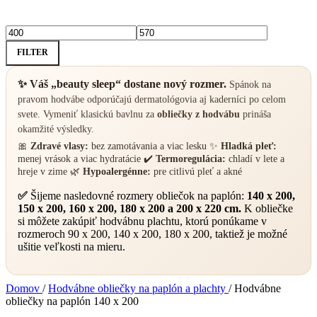
Minimálna
Maximálna
FILTER
cena
cena
✨ Váš „beauty sleep“ dostane nový rozmer.
Spánok na
pravom hodvábe odporúčajú dermatológovia aj kaderníci po celom
svete. Vymeniť klasickú bavlnu za
obliečky z hodvábu
prináša
okamžité výsledky.
🎀
Zdravé vlasy:
bez zamotávania a viac lesku ✨
Hladká pleť:
menej vrások a viac hydratácie ✔️
Termoregulácia:
chladí v lete a
hreje v zime 🌿
Hypoalergénne:
pre citlivú pleť a akné
✅
Šijeme nasledovné rozmery obliečok na paplón:
140 x 200,
150 x 200, 160 x 200, 180 x 200 a 200 x 220 cm.
K obliečke
si môžete zakúpiť hodvábnu plachtu, ktorú ponúkame v
rozmeroch 90 x 200, 140 x 200, 180 x 200, taktiež je možné
ušitie veľkosti na mieru.
Domov
/
Hodvábne obliečky na paplón a plachty
/
Hodvábne
obliečky na paplón 140 x 200