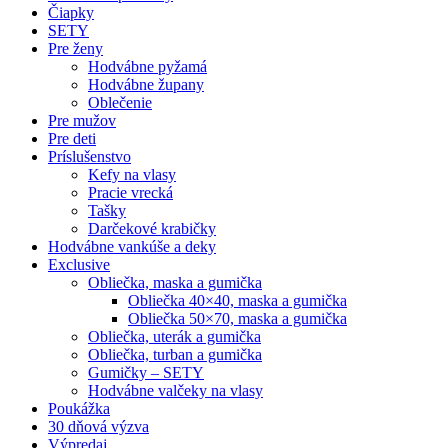
Čiapky
SETY
Pre ženy
Hodvábne pyžamá
Hodvábne župany
Oblečenie
Pre mužov
Pre deti
Príslušenstvo
Kefy na vlasy
Pracie vrecká
Tašky
Darčekové krabičky
Hodvábne vankúše a deky
Exclusive
Obliečka, maska a gumička
Obliečka 40×40, maska a gumička
Obliečka 50×70, maska a gumička
Obliečka, uterák a gumička
Obliečka, turban a gumička
Gumičky – SETY
Hodvábne valčeky na vlasy
Poukážka
30 dňová výzva
Výpredaj