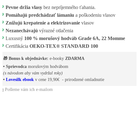
💖
Pevne držia vlasy
bez nepríjemného ťahania.
💖
Pomáhajú predchádzať lámaniu
a poškodeniu vlasov
💖
Znižujú krepatenie a elektrizovanie
vlasov
💖
Nezanechávajú
výrazné otlačenia
💖
Luxusný
100 % morušový hodváb Grade 6A, 22 Momme
💖
Certifikácia
OEKO-TEX® STANDARD 100
🎁 Bonus k objednávke:
e-booky
ZDARMA
• Sprievodca
morušovým hodvábom
(s návodom aby vám vydržal roky)
•
Lovesilk ebook
v cene 19,90€ - prirodzené omladnutie
📩 Pošleme vám ich e-mailom