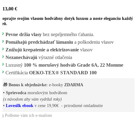
13,00
€
Doprajte svojim vlasom hodvábny dotyk luxusu a noste eleganciu každý
deň.
💖
Pevne držia vlasy
bez nepríjemného ťahania.
💖
Pomáhajú predchádzať lámaniu
a poškodeniu vlasov
💖
Znižujú krepatenie a elektrizovanie
vlasov
💖
Nezanechávajú
výrazné otlačenia
💖
Luxusný
100 % morušový hodváb Grade 6A, 22 Momme
💖
Certifikácia
OEKO-TEX® STANDARD 100
🎁 Bonus k objednávke:
e-booky
ZDARMA
• Sprievodca
morušovým hodvábom
(s návodom aby vám vydržal roky)
•
Lovesilk ebook
v cene 19,90€ - prirodzené omladnutie
📩 Pošleme vám ich e-mailom