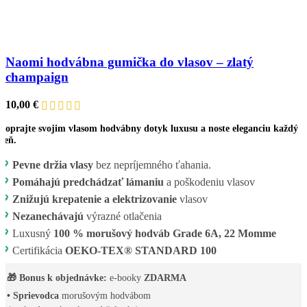
Naomi hodvábna gumička do vlasov – zlatý
champaign
10,00
€
Doprajte svojim vlasom hodvábny dotyk luxusu a noste eleganciu každý
deň.
💖
Pevne držia vlasy
bez nepríjemného ťahania.
💖
Pomáhajú predchádzať lámaniu
a poškodeniu vlasov
💖
Znižujú krepatenie a elektrizovanie
vlasov
💖
Nezanechávajú
výrazné otlačenia
💖
Luxusný
100 % morušový hodváb Grade 6A, 22 Momme
💖
Certifikácia
OEKO-TEX® STANDARD 100
🎁 Bonus k objednávke:
e-booky
ZDARMA
• Sprievodca
morušovým hodvábom