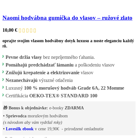
Naomi hodvábna gumička do vlasov – ružové zlato
10,00
€
Doprajte svojim vlasom hodvábny dotyk luxusu a noste eleganciu každý
deň.
💖
Pevne držia vlasy
bez nepríjemného ťahania.
💖
Pomáhajú predchádzať lámaniu
a poškodeniu vlasov
💖
Znižujú krepatenie a elektrizovanie
vlasov
💖
Nezanechávajú
výrazné otlačenia
💖
Luxusný
100 % morušový hodváb Grade 6A, 22 Momme
💖
Certifikácia
OEKO-TEX® STANDARD 100
🎁 Bonus k objednávke:
e-booky
ZDARMA
• Sprievodca
morušovým hodvábom
(s návodom aby vám vydržal roky)
•
Lovesilk ebook
v cene 19,90€ - prirodzené omladnutie