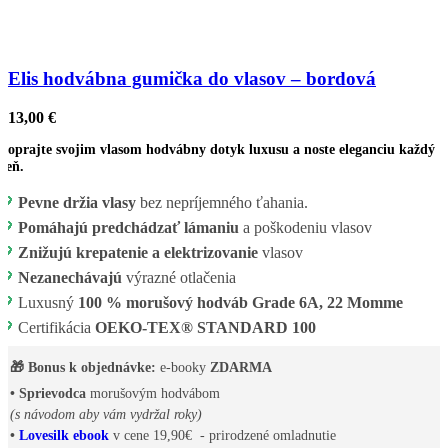
Elis hodvábna gumička do vlasov – bordová
13,00
€
Doprajte svojim vlasom hodvábny dotyk luxusu a noste eleganciu každý
deň.
💖
Pevne držia vlasy
bez nepríjemného ťahania.
💖
Pomáhajú predchádzať lámaniu
a poškodeniu vlasov
💖
Znižujú krepatenie a elektrizovanie
vlasov
💖
Nezanechávajú
výrazné otlačenia
💖
Luxusný
100 % morušový hodváb Grade 6A, 22 Momme
💖
Certifikácia
OEKO-TEX® STANDARD 100
🎁 Bonus k objednávke:
e-booky
ZDARMA
• Sprievodca
morušovým hodvábom
(s návodom aby vám vydržal roky)
•
Lovesilk ebook
v cene 19,90€ - prirodzené omladnutie