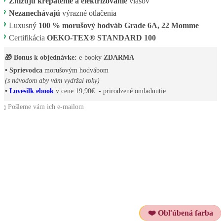
💖
Znižujú krepatenie a elektrizovanie
vlasov
💖
Nezanechávajú
výrazné otlačenia
💖
Luxusný
100 % morušový hodváb Grade 6A, 22 Momme
💖
Certifikácia
OEKO-TEX® STANDARD 100
🎁 Bonus k objednávke:
e-booky
ZDARMA
• Sprievodca
morušovým hodvábom
(s návodom aby vám vydržal roky)
•
Lovesilk ebook
v cene 19,90€ - prirodzené omladnutie
📩 Pošleme vám ich e-mailom
⭐ Najpredávanejšie
❤️ Obľúbená farba
⚡ Akcia