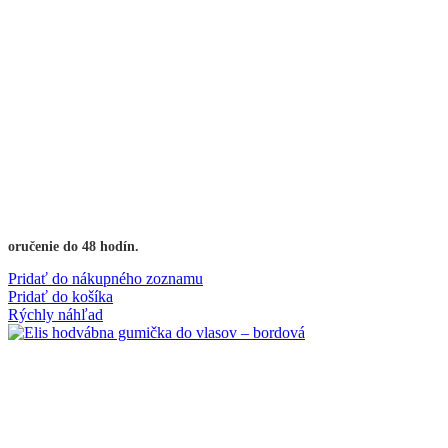
Doručenie do 48 hodín.
Pridať do nákupného zoznamu
Pridať do košíka
Rýchly náhľad