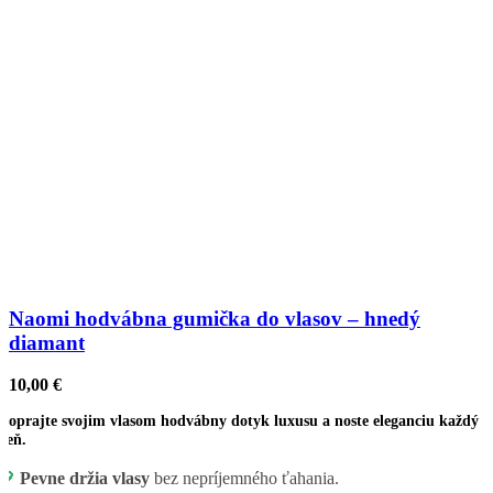
Naomi hodvábna gumička do vlasov – hnedý
diamant
10,00
€
Doprajte svojim vlasom hodvábny dotyk luxusu a noste eleganciu každý
deň.
💖
Pevne držia vlasy
bez nepríjemného ťahania.