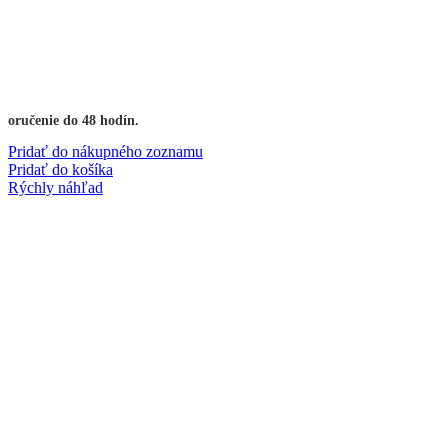
Doručenie do 48 hodín.
Pridať do nákupného zoznamu
Pridať do košíka
Rýchly náhľad