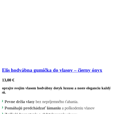
Elis hodvábna gumička do vlasov – čierny ónyx
13,00
€
Doprajte svojim vlasom hodvábny dotyk luxusu a noste eleganciu každý
deň.
💖
Pevne držia vlasy
bez nepríjemného ťahania.
💖
Pomáhajú predchádzať lámaniu
a poškodeniu vlasov