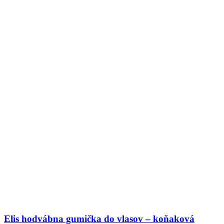
Elis hodvábna gumička do vlasov – koňaková