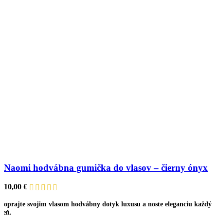
Naomi hodvábna gumička do vlasov – čierny ónyx
10,00
€
Doprajte svojim vlasom hodvábny dotyk luxusu a noste eleganciu každý
deň.