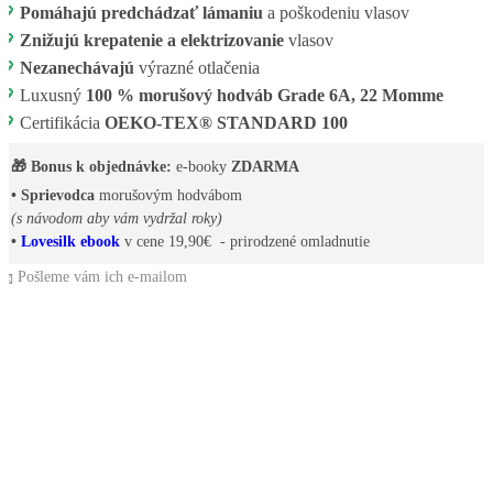
💖
Pomáhajú predchádzať lámaniu
a poškodeniu vlasov
💖
Znižujú krepatenie a elektrizovanie
vlasov
💖
Nezanechávajú
výrazné otlačenia
💖
Luxusný
100 % morušový hodváb Grade 6A, 22 Momme
💖
Certifikácia
OEKO-TEX® STANDARD 100
🎁 Bonus k objednávke:
e-booky
ZDARMA
• Sprievodca
morušovým hodvábom
(s návodom aby vám vydržal roky)
•
Lovesilk ebook
v cene 19,90€ - prirodzené omladnutie
📩 Pošleme vám ich e-mailom