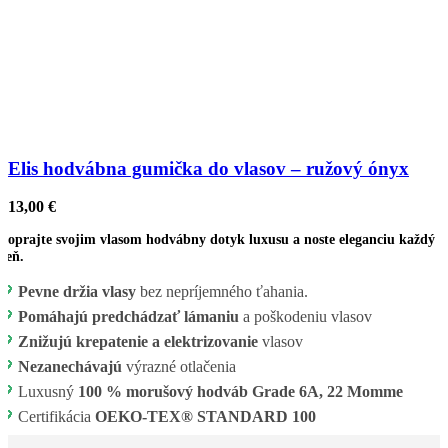
Elis hodvábna gumička do vlasov – ružový ónyx
13,00
€
Doprajte svojim vlasom hodvábny dotyk luxusu a noste eleganciu každý
deň.
💖
Pevne držia vlasy
bez nepríjemného ťahania.
💖
Pomáhajú predchádzať lámaniu
a poškodeniu vlasov
💖
Znižujú krepatenie a elektrizovanie
vlasov
💖
Nezanechávajú
výrazné otlačenia
💖
Luxusný
100 % morušový hodváb Grade 6A, 22 Momme
💖
Certifikácia
OEKO-TEX® STANDARD 100