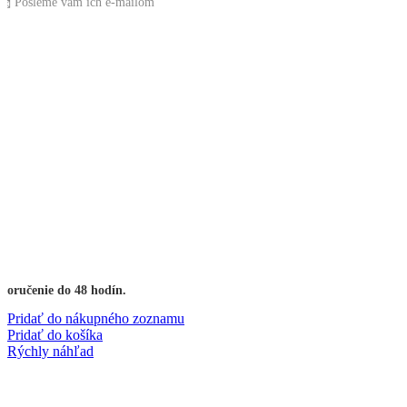
📩 Pošleme vám ich e-mailom
Doručenie do 48 hodín.
Pridať do nákupného zoznamu
Pridať do košíka
Rýchly náhľad