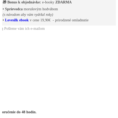
🎁 Bonus k objednávke:
e-booky
ZDARMA
• Sprievodca
morušovým hodvábom
(s návodom aby vám vydržal roky)
•
Lovesilk ebook
v cene 19,90€ - prirodzené omladnutie
📩 Pošleme vám ich e-mailom
Doručenie do 48 hodín.