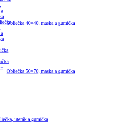
,
 a
ka
liečka
Obliečka 40×40, maska a gumička
,
 a
ka
ička
mička
 –
Obliečka 50×70, maska a gumička
liečka, uterák a gumička