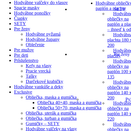
Hodvábne valčeky do vlasov
Hodvábne obliečk
Spacie masky
paplón a plachty
SETY
Hodvábne ponožky
Hodvábn
Čiapky
obliečky na
SETY
paplón a pla
Pre ženy
– ihneď k o
Hodvábne pyžamá
Hodvábn
Hodvábne župany
plachta 180 
Oblečenie
200
Pre mužov
Hodvábn
Pre ženy
Pre deti
plachty
Príslušenstvo
Hodvábn
Kefy na vlasy
obliečky na
Pracie vrecká
paplón 100 
Tašky
135
Darčekové krabičky
Hodvábn
Hodvábne vankúše a deky
obliečky na
Exclusive
paplón 140 
Obliečka, maska a gumička
200
Py
Obliečka 40×40, maska a gumička
Hodvábn
Obliečka 50×70, maska a gumička
obliečky na
Obliečka, uterák a gumička
paplón 140 
Obliečka, turban a gumička
220
Gumičky – SETY
Hodvábn
Hodvábne valčeky na vlasy
obliečky na