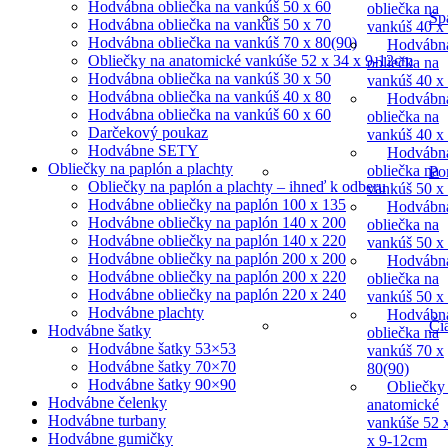
Hodvábna obliečka na vankúš 50 x 60
obliečka na
Sp
Hodvábna obliečka na vankúš 50 x 70
vankúš 40 x
Hodvábna obliečka na vankúš 70 x 80(90)
Hodvábn
Obliečky na anatomické vankúše 52 x 34 x 9-12cm
obliečka na
Hodvábna obliečka na vankúš 30 x 50
vankúš 40 x
Hodvábna obliečka na vankúš 40 x 80
Hodvábn
Hodvábna obliečka na vankúš 60 x 60
obliečka na
Darčekový poukaz
vankúš 40 x
Hodvábne SETY
Hodvábn
Obliečky na paplón a plachty
obliečka na
Po
Obliečky na paplón a plachty – ihneď k odberu
vankúš 50 x
Hodvábne obliečky na paplón 100 x 135
Hodvábn
Hodvábne obliečky na paplón 140 x 200
obliečka na
Hodvábne obliečky na paplón 140 x 220
vankúš 50 x
Hodvábne obliečky na paplón 200 x 200
Hodvábn
Hodvábne obliečky na paplón 200 x 220
obliečka na
Hodvábne obliečky na paplón 220 x 240
vankúš 50 x
Hodvábne plachty
Hodvábn
Či
Hodvábne šatky
obliečka na
Hodvábne šatky 53×53
vankúš 70 x
Hodvábne šatky 70×70
80(90)
Hodvábne šatky 90×90
Obliečky
Hodvábne čelenky
anatomické
Hodvábne turbany
vankúše 52 
Hodvábne gumičky
x 9-12cm