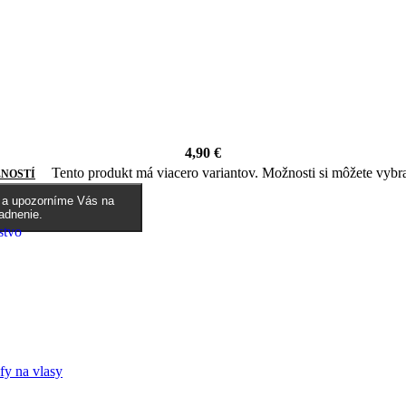
4,90
€
Tento produkt má viacero variantov. Možnosti si môžete vybra
NOSTÍ
l a upozorníme Vás na
adnenie.
stvo
fy na vlasy