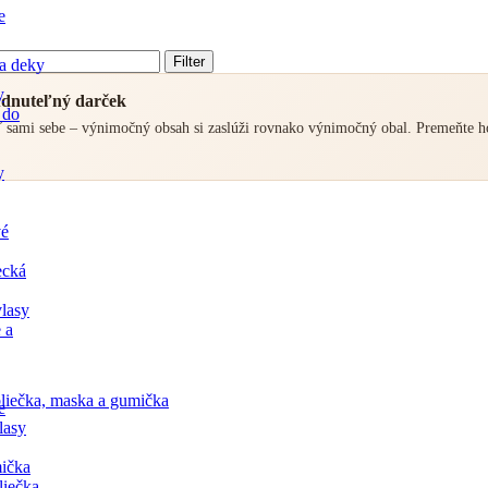
e
Filter
a deky
y
udnuteľný darček
 do
sť sami sebe – výnimočný obsah si zaslúži rovnako výnimočný obal. Premeňte 
y
vé
ecká
lasy
 a
liečka, maska a gumička
e
lasy
ička
liečka