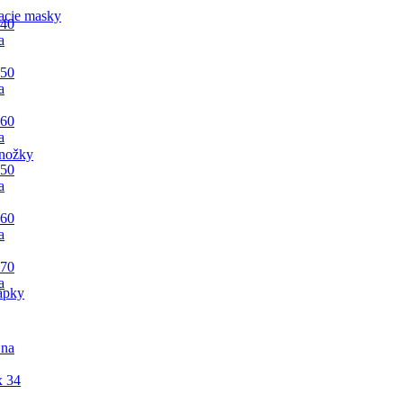
acie masky
 40
a
 50
a
 60
a
nožky
 50
a
 60
a
 70
a
apky
 na
x 34