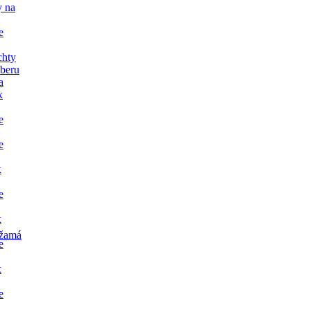
y na
e
chty
dberu
a
x
e
e
x
e
x
žamá
e
x
e