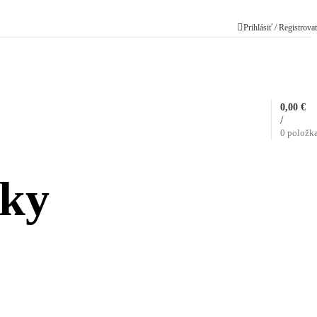
Prihlásiť / Registrova
0,00
€
/
0
položk
čky