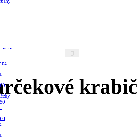
rbany
mičky
y na
a
rčekové krabi
 80
a
lčeky
 50
a
 60
e
a