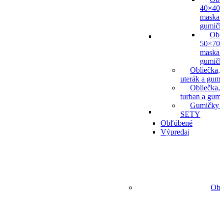
40×40
maska
gumič
Ob
50×70
maska
gumič
Obliečka,
uterák a gum
Obliečka,
turban a gu
Gumičky
SETY
Obľúbené
Výpredaj
Ob