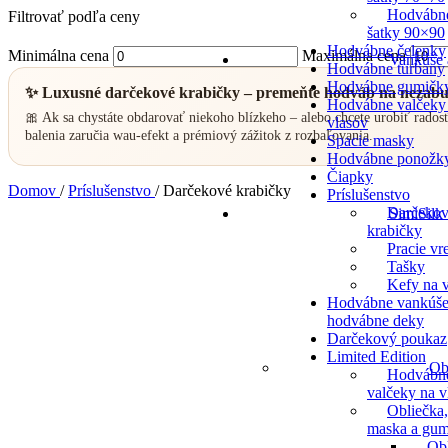
Hodvábn
Filtrovať podľa ceny
šatky 90×90
Hodvábne čelenky
Minimálna cena
Maximálna cena
Vankúše 
Hodvábne turbany
Hodvábne gumičk
✨ Luxusné darčekové krabičky – premeňte hodváb na nezab
Hodvábne valčeky
🎀 Ak sa chystáte obdarovať niekoho blízkeho – alebo chcete urobiť rado
vlasov
balenia zaručia wau-efekt a prémiový zážitok z rozbaľovania.
Spacie masky
Hodvábne ponožk
Čiapky
Domov
/
Príslušenstvo
/
Darčekové krabičky
Príslušenstvo
Darčeko
SimiSilk
krabičky
Pracie vr
Tašky
Kefy na v
Hodvábne vankúše
hodvábne deky
Darčekový poukaz
Limited Edition
Ob
Hodvábn
valčeky na v
Obliečka,
maska a gum
Ob