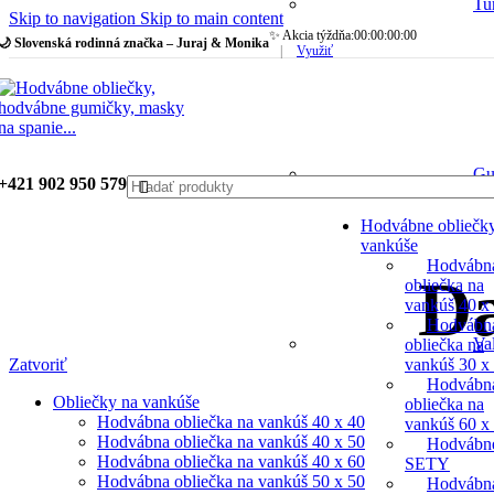
Tu
Skip to navigation
Skip to main content
✨ Akcia týždňa:
00
:
00
:
00
:
00
🌙 Slovenská rodinná značka – Juraj & Monika
|
Využiť
Gu
+421 902 950 579
Hodvábne obliečk
vankúše
Hodvábn
Da
obliečka na
vankúš 40 x
Hodvábn
Va
obliečka na
vankúš 30 x
Zatvoriť
Hodvábn
Obliečky na vankúše
obliečka na
Hodvábna obliečka na vankúš 40 x 40
vankúš 60 x
Hodvábna obliečka na vankúš 40 x 50
Hodvábn
Hodvábna obliečka na vankúš 40 x 60
SETY
Hodvábna obliečka na vankúš 50 x 50
Hodvábn