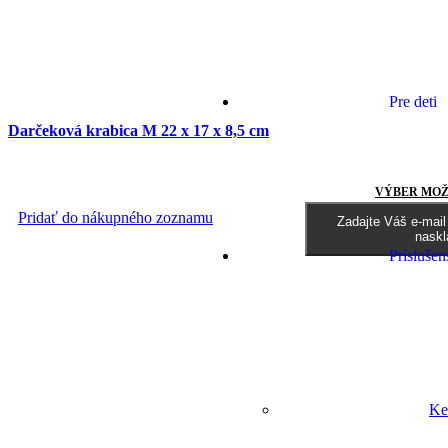
Pre deti
Darčeková krabica M 22 x 17 x 8,5 cm
VÝBER MOŽ
Pridať do nákupného zoznamu
Zadajte Váš e-mai
naskl
Príslušen
Ke