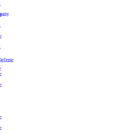
x
pany
e
x
e
x
lečenie
e
e
e
e
e