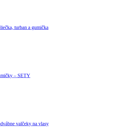
liečka, turban a gumička
mičky – SETY
dvábne valčeky na vlasy