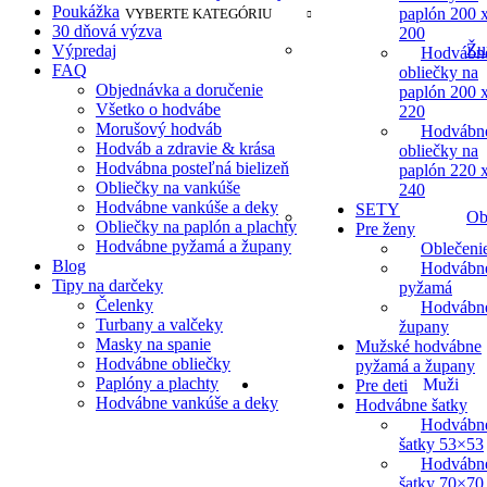
Poukážka
paplón 200 
VYBERTE KATEGÓRIU
30 dňová výzva
200
Žu
Výpredaj
Hodvábn
FAQ
obliečky na
Objednávka a doručenie
paplón 200 
Všetko o hodvábe
220
Morušový hodváb
Hodvábn
Hodváb a zdravie & krása
obliečky na
Hodvábna posteľná bielizeň
paplón 220 
Obliečky na vankúše
240
Hodvábne vankúše a deky
SETY
Ob
Obliečky na paplón a plachty
Pre ženy
Hodvábne pyžamá a župany
Oblečeni
Blog
Hodvábn
Tipy na darčeky
pyžamá
Čelenky
Hodvábn
Turbany a valčeky
župany
Masky na spanie
Mužské hodvábne
Hodvábne obliečky
pyžamá a župany
Paplóny a plachty
Muži
Pre deti
Hodvábne vankúše a deky
Hodvábne šatky
Hodvábn
šatky 53×53
Hodvábn
šatky 70×70