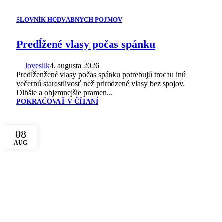
SLOVNÍK HODVÁBNYCH POJMOV
Predĺžené vlasy počas spánku
lovesilk
4. augusta 2026
Predĺženžené vlasy počas spánku potrebujú trochu inú
večernú starostlivosť než prirodzené vlasy bez spojov.
Dlhšie a objemnejšie pramen...
POKRAČOVAŤ V ČÍTANÍ
08
AUG