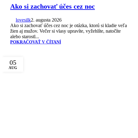
Ako si zachovať účes cez noc
lovesilk
2. augusta 2026
Ako si zachovať účes cez noc je otázka, ktorú si kladie veľa
žien aj mužov. Večer si vlasy upravíte, vyžehlíte, natočíte
alebo starostl...
POKRAČOVAŤ V ČÍTANÍ
05
AUG