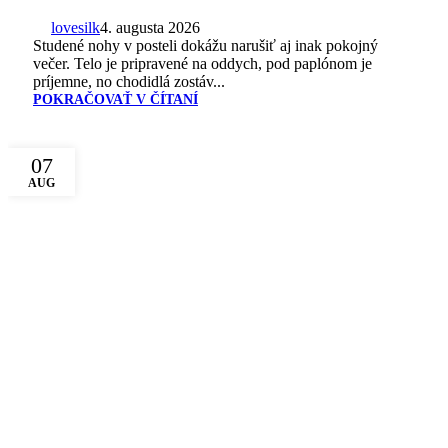
lovesilk
4. augusta 2026
Studené nohy v posteli dokážu narušiť aj inak pokojný
večer. Telo je pripravené na oddych, pod paplónom je
príjemne, no chodidlá zostáv...
POKRAČOVAŤ V ČÍTANÍ
07
AUG