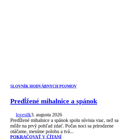
SLOVNÍK HODVÁBNYCH POJMOV
Predĺžené mihalnice a spánok
lovesilk
3. augusta 2026
Predĺžené mihalnice a spánok spolu súvisia viac, než sa
môže na prvý pohľad zdať. Počas noci sa prirodzene
otáčame, meníme polohu a tvá...
POKRAČOVAŤ V ČÍTANÍ