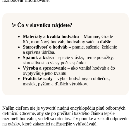
rozhodovať informovane.
✨ Čo v slovníku nájdete?
Materiály a kvalita hodvábu
– Momme, Grade
6A, morušový hodváb, hodvábny satén a ďalšie.
Starostlivosť o hodváb
– pranie, sušenie, žehlenie
a správna údržba.
Spánok a krása
– spacie vrásky, trenie pokožky,
starostlivosť o vlasy počas spánku.
Výroba a spracovanie
– ako vzniká hodváb a čo
ovplyvňuje jeho kvalitu.
Praktické rady
– výber hodvábnych obliečok,
masiek, pyžám a ďalších výrobkov.
Naším cieľom nie je vytvoriť nudnú encyklopédiu plnú odborných
definícií. Chceme, aby ste po prečítaní každého článku lepšie
rozumeli hodvábu, vedeli sa orientovať v ponuke a získali odpovede
na otázky, ktoré zákazníci najčastejšie vyhľadávajú.