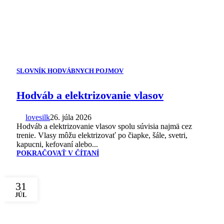
SLOVNÍK HODVÁBNYCH POJMOV
Hodváb a elektrizovanie vlasov
lovesilk
26. júla 2026
Hodváb a elektrizovanie vlasov spolu súvisia najmä cez
trenie. Vlasy môžu elektrizovať po čiapke, šále, svetri,
kapucni, kefovaní alebo...
POKRAČOVAŤ V ČÍTANÍ
31
JÚL