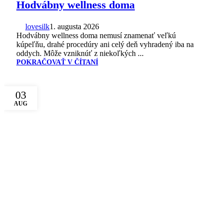
Hodvábny wellness doma
lovesilk
1. augusta 2026
Hodvábny wellness doma nemusí znamenať veľkú
kúpeľňu, drahé procedúry ani celý deň vyhradený iba na
oddych. Môže vzniknúť z niekoľkých ...
POKRAČOVAŤ V ČÍTANÍ
03
AUG