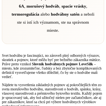
6A
,
morušový hodváb
,
spacie vrásky
,
termoregulácia
alebo
hodvábny satén
a neboli
ste si istí ich významom, ste na správnom
mieste.
Svet hodvábu je fascinujúci, no zároveň plný odborných výrazov,
skratiek a pojmov, ktoré môžu byť pre bežného zákazníka mätúce.
Práve preto vznikol
Slovník hodvábnych pojmov LoveSilk
–
miesto, kde zrozumiteľne, ľudsky a bez zbytočne komplikovaných
definícií vysvetľujeme všetko dôležité, čo by ste o hodvábe mali
vedieť.
Nájdete tu vysvetlenia základných pojmov aj pokročilejších tém zo
sveta morušového hodvábu, starostlivosti o hodváb, spánku, krásy,
vlasovej starostlivosti a prémiového bytového textilu. Každý pojem
je spracovaný tak, aby bol užitočný nielen pre začiatočníkov, ale aj
pre zákazníkov, ktorí sa chcú pri výbere hodvábnych výrobkov