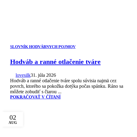
SLOVNÍK HODVÁBNYCH POJMOV
Hodváb a ranné otlačenie tváre
lovesilk
31. júla 2026
Hodváb a ranné otlačenie tváre spolu súvisia najmä cez
povrch, ktorého sa pokožka dotýka počas spánku. Ráno sa
môžete zobudiť s čiarou ...
POKRAČOVAŤ V ČÍTANÍ
02
AUG