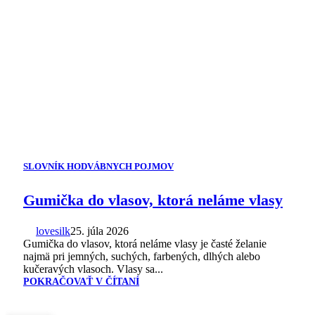
SLOVNÍK HODVÁBNYCH POJMOV
Gumička do vlasov, ktorá neláme vlasy
lovesilk
25. júla 2026
Gumička do vlasov, ktorá neláme vlasy je časté želanie
najmä pri jemných, suchých, farbených, dlhých alebo
kučeravých vlasoch. Vlasy sa...
POKRAČOVAŤ V ČÍTANÍ