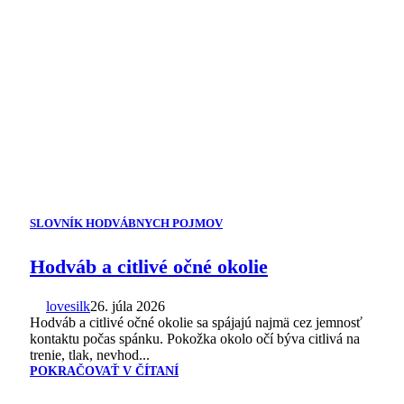
SLOVNÍK HODVÁBNYCH POJMOV
Hodváb a citlivé očné okolie
lovesilk
26. júla 2026
Hodváb a citlivé očné okolie sa spájajú najmä cez jemnosť
kontaktu počas spánku. Pokožka okolo očí býva citlivá na
trenie, tlak, nevhod...
POKRAČOVAŤ V ČÍTANÍ