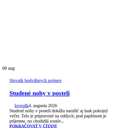
08
aug
Slovník hodvábnych pojmov
Studené nohy v posteli
lovesilk
4. augusta 2026
Studené nohy v posteli dokážu narušiť aj inak pokojný
večer. Telo je pripravené na oddych, pod paplónom je
príjemne, no chodidlá zostáv...
POKRAČOVAŤ V ČÍTANÍ