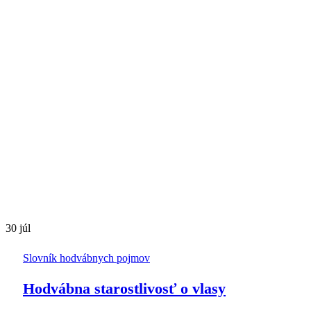
30
júl
Slovník hodvábnych pojmov
Hodvábna starostlivosť o vlasy