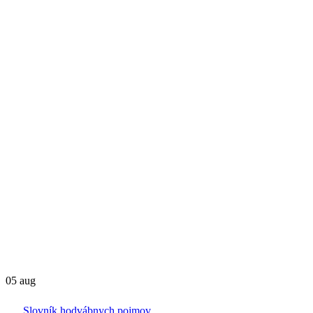
05
aug
Slovník hodvábnych pojmov