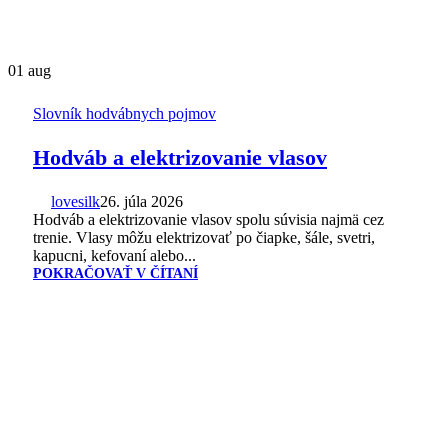
01
aug
Slovník hodvábnych pojmov
Hodváb a elektrizovanie vlasov
lovesilk
26. júla 2026
Hodváb a elektrizovanie vlasov spolu súvisia najmä cez
trenie. Vlasy môžu elektrizovať po čiapke, šále, svetri,
kapucni, kefovaní alebo...
POKRAČOVAŤ V ČÍTANÍ