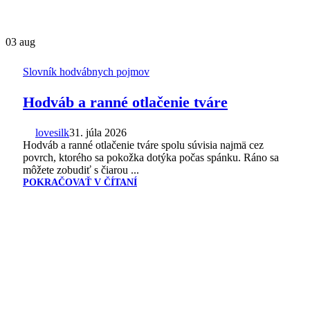
03
aug
Slovník hodvábnych pojmov
Hodváb a ranné otlačenie tváre
lovesilk
31. júla 2026
Hodváb a ranné otlačenie tváre spolu súvisia najmä cez
povrch, ktorého sa pokožka dotýka počas spánku. Ráno sa
môžete zobudiť s čiarou ...
POKRAČOVAŤ V ČÍTANÍ