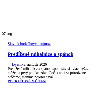
07
aug
Slovník hodvábnych pojmov
Predĺžené mihalnice a spánok
lovesilk
3. augusta 2026
Predĺžené mihalnice a spánok spolu súvisia viac, než sa
môže na prvý pohľad zdať. Počas noci sa prirodzene
otáčame, meníme polohu a tvá...
POKRAČOVAŤ V ČÍTANÍ