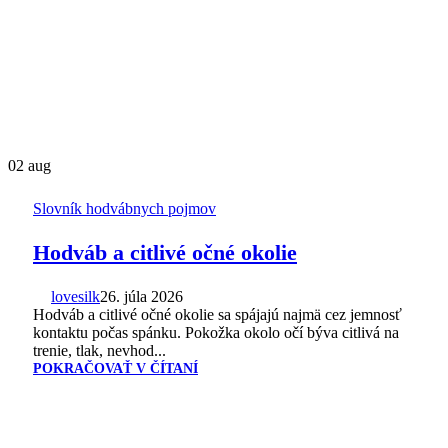
02
aug
Slovník hodvábnych pojmov
Hodváb a citlivé očné okolie
lovesilk
26. júla 2026
Hodváb a citlivé očné okolie sa spájajú najmä cez jemnosť
kontaktu počas spánku. Pokožka okolo očí býva citlivá na
trenie, tlak, nevhod...
POKRAČOVAŤ V ČÍTANÍ