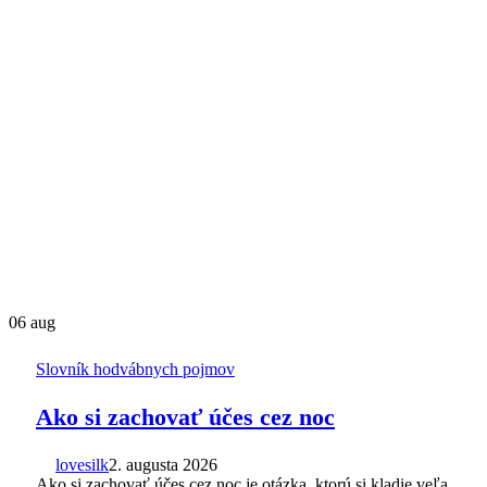
06
aug
Slovník hodvábnych pojmov
Ako si zachovať účes cez noc
lovesilk
2. augusta 2026
Ako si zachovať účes cez noc je otázka, ktorú si kladie veľa