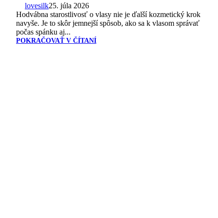
lovesilk
25. júla 2026
Hodvábna starostlivosť o vlasy nie je ďalší kozmetický krok
navyše. Je to skôr jemnejší spôsob, ako sa k vlasom správať
počas spánku aj...
POKRAČOVAŤ V ČÍTANÍ