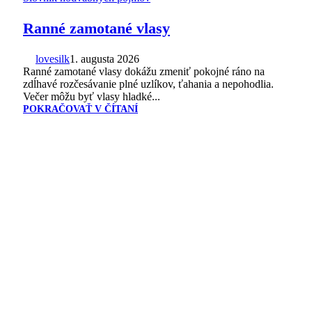
Ranné zamotané vlasy
lovesilk
1. augusta 2026
Ranné zamotané vlasy dokážu zmeniť pokojné ráno na
zdĺhavé rozčesávanie plné uzlíkov, ťahania a nepohodlia.
Večer môžu byť vlasy hladké...
POKRAČOVAŤ V ČÍTANÍ