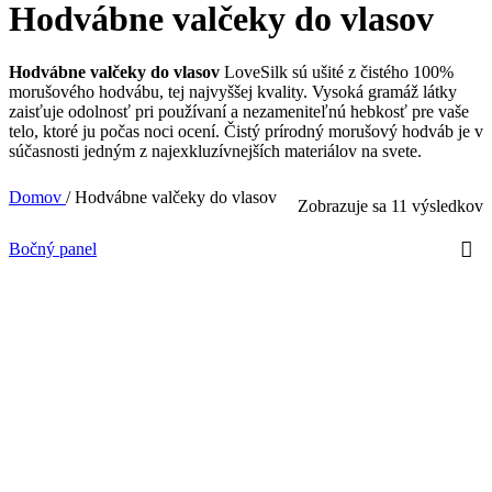
Hodvábne valčeky do vlasov
Hodvábne valčeky do vlasov
LoveSilk sú ušité z čistého 100%
morušového hodvábu, tej najvyššej kvality. Vysoká gramáž látky
zaisťuje odolnosť pri používaní a nezameniteľnú hebkosť pre vaše
telo, ktoré ju počas noci ocení. Čistý prírodný morušový hodváb je v
súčasnosti jedným z najexkluzívnejších materiálov na svete.
Domov
/
Hodvábne valčeky do vlasov
Zobrazuje sa 11 výsledkov
Bočný panel