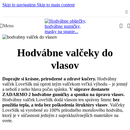
Skip to navigation
Skip to main content
Slovenská rodinná značka – Juraj & Monika
Menu
Hodvábne valčeky do
vlasov
Doprajte si krásne, prirodzené a zdravé kučery.
Hodvábny
valček LoveSilk má oproti iným valčekom veľkú výhodu – je jemný
a nebolí z neho hlava počas spánku.
V súprave dostanete
ZADARMO 2 hodvábne gumičky a sponku na úpravu vlasov.
Hodvábny valček LoveSilk dodá vlasom ten správny šmrnc
bez
použitia tepla, a teda bez poškodenia štruktúry vlasov
. Valčeky
LoveSilk sú vyrobené zo 100% prírodného morušového hodvábu,
ktorý je v súčasnosti jedným z najexkluzívnejších materiálov na
svete.