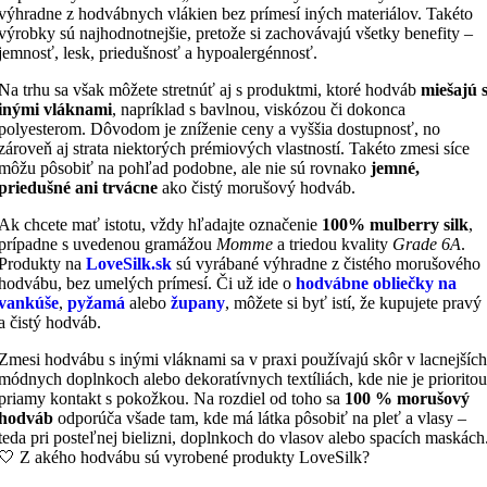
výrobky sú najhodnotnejšie, pretože si zachovávajú všetky benefity –
jemnosť, lesk, priedušnosť a hypoalergénnosť.
Na trhu sa však môžete stretnúť aj s produktmi, ktoré hodváb
miešajú 
inými vláknami
, napríklad s bavlnou, viskózou či dokonca
polyesterom. Dôvodom je zníženie ceny a vyššia dostupnosť, no
zároveň aj strata niektorých prémiových vlastností. Takéto zmesi síce
môžu pôsobiť na pohľad podobne, ale nie sú rovnako
jemné,
priedušné ani trvácne
ako čistý morušový hodváb.
Ak chcete mať istotu, vždy hľadajte označenie
100% mulberry silk
,
prípadne s uvedenou gramážou
Momme
a triedou kvality
Grade 6A
.
Produkty na
LoveSilk.sk
sú vyrábané výhradne z čistého morušového
hodvábu, bez umelých prímesí. Či už ide o
hodvábne obliečky na
vankúše
,
pyžamá
alebo
župany
, môžete si byť istí, že kupujete pravý
a čistý hodváb.
Zmesi hodvábu s inými vláknami sa v praxi používajú skôr v lacnejších
módnych doplnkoch alebo dekoratívnych textíliách, kde nie je prioritou
priamy kontakt s pokožkou. Na rozdiel od toho sa
100 % morušový
hodváb
odporúča všade tam, kde má látka pôsobiť na pleť a vlasy –
teda pri posteľnej bielizni, doplnkoch do vlasov alebo spacích maskách
🤍 Z akého hodvábu sú vyrobené produkty LoveSilk?
Všetky produkty LoveSilk sú vyrobené z
morušového hodvábu