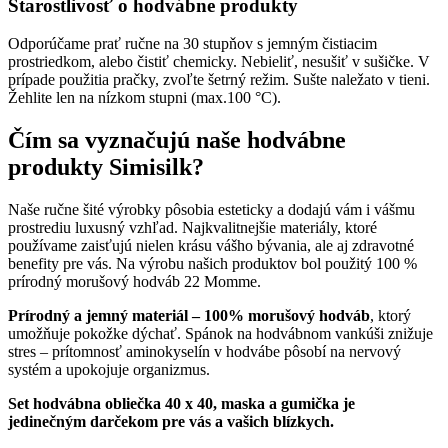
Odporúčame prať ručne na 30 stupňov s jemným čistiacim
prostriedkom, alebo čistiť chemicky. Nebieliť, nesušiť v sušičke. V
prípade použitia pračky, zvoľte šetrný režim. Sušte naležato v tieni.
Žehlite len na nízkom stupni (max.100 °C).
Čím sa vyznačujú naše hodvábne
produkty Simisilk?
Naše ručne šité výrobky pôsobia esteticky a dodajú vám i vášmu
prostrediu luxusný vzhľad. Najkvalitnejšie materiály, ktoré
používame zaisťujú nielen krásu vášho bývania, ale aj zdravotné
benefity pre vás. Na výrobu našich produktov bol použitý 100 %
prírodný morušový hodváb 22 Momme.
Prírodný a jemný materiál – 100% morušový hodváb
, ktorý
umožňuje pokožke dýchať. Spánok na hodvábnom vankúši znižuje
stres – prítomnosť aminokyselín v hodvábe pôsobí na nervový
systém a upokojuje organizmus.
Set hodvábna obliečka 40 x 40, maska a gumička je
jedinečným darčekom pre vás a vašich blízkych.