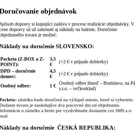
Doručovanie objednávok
Spôsob dopravy si kupujúci zadáva v procese realizácie objednávky. V
cene dopravy sú už zahrnuté aj náklady na balenie. Doručenie
objednaného tovaru je možné:
Náklady na doručenie SLOVENSKO:
Packeta (Z-BOX a Z-
3,5
(+2 € v prípade dobierky)
POINT):
€
DPD – doručenie
4,5
(+2 € v prípade dobierky)
domov:
€
Osobný odber ihneď – Bratislava, na P
Osobný odber:
1 €
s.r.o. – veľkosklad)
Packeta:
zásielka bude doručená na výdajné miesto, ktoré si vyberiete.
Dodanie tovaru je nasledujúce dva pracovné dni od objednania.
Informáciu o zásielke a heslo pre vyzdvihnutie dostanete cez SMS a e-
mail
Náklady na doručenie ČESKÁ REPUBLIKA:
Packeta (Z-BOX a Z-POINT):
3,1 € (75 Kč) (+2 € (50 Kč) v p