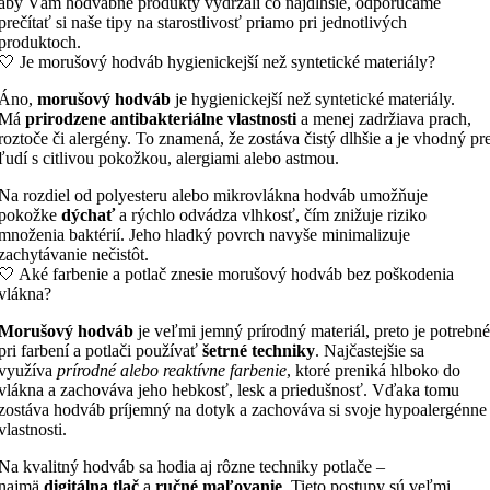
prečítať si naše tipy na starostlivosť priamo pri jednotlivých
produktoch.
🤍 Je morušový hodváb hygienickejší než syntetické materiály?
Áno,
morušový hodváb
je hygienickejší než syntetické materiály.
Má
prirodzene antibakteriálne vlastnosti
a menej zadržiava prach,
roztoče či alergény. To znamená, že zostáva čistý dlhšie a je vhodný pr
ľudí s citlivou pokožkou, alergiami alebo astmou.
Na rozdiel od polyesteru alebo mikrovlákna hodváb umožňuje
pokožke
dýchať
a rýchlo odvádza vlhkosť, čím znižuje riziko
množenia baktérií. Jeho hladký povrch navyše minimalizuje
zachytávanie nečistôt.
🤍 Aké farbenie a potlač znesie morušový hodváb bez poškodenia
vlákna?
Morušový hodváb
je veľmi jemný prírodný materiál, preto je potrebné
pri farbení a potlači používať
šetrné techniky
. Najčastejšie sa
využíva
prírodné alebo reaktívne farbenie
, ktoré preniká hlboko do
vlákna a zachováva jeho hebkosť, lesk a priedušnosť. Vďaka tomu
zostáva hodváb príjemný na dotyk a zachováva si svoje hypoalergénne
vlastnosti.
Na kvalitný hodváb sa hodia aj rôzne techniky potlače –
najmä
digitálna tlač
a
ručné maľovanie
. Tieto postupy sú veľmi
obľúbené pri luxusných produktoch, ako sú
hodvábne šatky
.