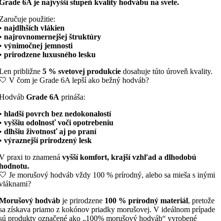
Zaručuje použitie:
•
najdlhších vlákien
•
najrovnomernejšej štruktúry
•
výnimočnej jemnosti
•
prirodzene luxusného lesku
Len približne
5 % svetovej produkcie
dosahuje túto úroveň kvality.
🤍 V čom je Grade 6A lepší ako bežný hodváb?
Hodváb
Grade 6A
prináša:
•
hladší povrch bez nedokonalostí
•
vyššiu odolnosť voči opotrebeniu
•
dlhšiu životnosť aj po praní
•
výraznejší prirodzený lesk
V praxi to znamená
vyšší komfort, krajší vzhľad a dlhodobú
hodnotu.
🤍 Je morušový hodváb vždy 100 % prírodný, alebo sa mieša s inými
vláknami?
Morušový hodváb
je prirodzene
100 % prírodný materiál
, pretože
sa získava priamo z kokónov priadky morušovej. V ideálnom prípade
sú produkty označené ako „100% morušový hodváb“ vyrobené
výhradne z hodvábnych vlákien bez prímesí iných materiálov. Takéto