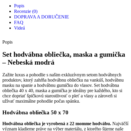
Popis
Recenzie (0)
DOPRAVA A DORUČENIE
FAQ
Videá
Popis
Set hodvábna obliečka, maska a gumička
–
Nebeská modrá
Zažite luxus a pohodlie s našim exkluzívnym setom hodvábnych
produktov, ktorý zahŕňa hodvábnu obliečku na vankúš, hodvábnu
masku na spanie a hodvábnu gumičku do vlasov. Set hodvábna
obliečka 40 x 40, maska a gumička je ideálny pre každého, kto si
chce dopriať špičkovú starostlivosť o pleť a vlasy a zároveň si
užívať maximálne pohodlie počas spánku.
Hodvábna obliečka 50 x 70
Hodvábna obliečka je vyrobená z 22 momme hodvábu.
Najväčší
význam kladieme práve na výber materiálu, z ktorého šijeme naše
obliečky na spanie.