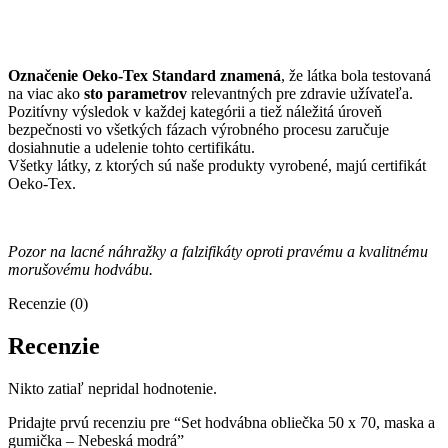
Označenie Oeko-Tex Standard znamená
, že látka bola testovaná
na viac ako
sto parametrov
relevantných pre zdravie užívateľa.
Pozitívny výsledok v každej kategórii a tiež náležitá úroveň
bezpečnosti vo všetkých fázach výrobného procesu zaručuje
dosiahnutie a udelenie tohto certifikátu.
Všetky látky, z ktorých sú naše produkty vyrobené, majú certifikát
Oeko-Tex.
Pozor na lacné náhražky a falzifikáty oproti pravému a kvalitnému
morušovému hodvábu.
Recenzie (0)
Recenzie
Nikto zatiaľ nepridal hodnotenie.
Pridajte prvú recenziu pre “Set hodvábna obliečka 50 x 70, maska a
gumička – Nebeská modrá”