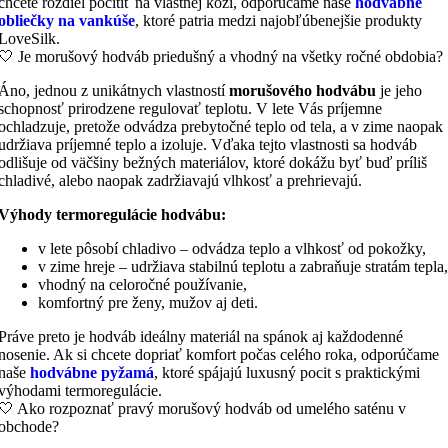
obliečky na vankúše
, ktoré patria medzi najobľúbenejšie produkty
LoveSilk.
🤍 Je morušový hodváb priedušný a vhodný na všetky ročné obdobia?
Áno, jednou z unikátnych vlastností
morušového hodvábu
je jeho
schopnosť prirodzene regulovať teplotu. V lete Vás príjemne
ochladzuje, pretože odvádza prebytočné teplo od tela, a v zime naopak
udržiava príjemné teplo a izoluje. Vďaka tejto vlastnosti sa hodváb
odlišuje od väčšiny bežných materiálov, ktoré dokážu byť buď príliš
chladivé, alebo naopak zadržiavajú vlhkosť a prehrievajú.
Výhody termoregulácie hodvábu:
v lete pôsobí chladivo – odvádza teplo a vlhkosť od pokožky,
v zime hreje – udržiava stabilnú teplotu a zabraňuje stratám tepla,
vhodný na celoročné používanie,
komfortný pre ženy, mužov aj deti.
Práve preto je hodváb ideálny materiál na spánok aj každodenné
nosenie. Ak si chcete dopriať komfort počas celého roka, odporúčame
naše
hodvábne pyžamá
, ktoré spájajú luxusný pocit s praktickými
výhodami termoregulácie.
🤍 Ako rozpoznať pravý morušový hodváb od umelého saténu v
obchode?
Pravý
morušový hodváb
má špecifický jemný lesk, ktorý nikdy