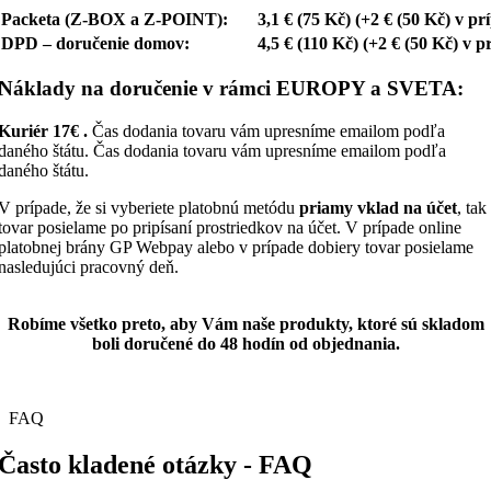
DPD – doručenie domov:
4,5 € (110 Kč) (+2 € (50 Kč) v 
Náklady
na doručenie v rámci EUROPY a SVETA:
Kuriér 17€ .
Čas dodania tovaru vám upresníme emailom podľa
daného štátu. Čas dodania tovaru vám upresníme emailom podľa
daného štátu.
V prípade, že si vyberiete platobnú metódu
priamy vklad na účet
, tak
tovar posielame po pripísaní prostriedkov na účet. V prípade online
platobnej brány GP Webpay alebo v prípade dobiery tovar posielame
nasledujúci pracovný deň.
Robíme všetko preto, aby Vám naše produkty, ktoré sú skladom
boli doručené do 48 hodín od objednania.
FAQ
Často kladené otázky - FAQ