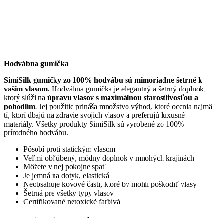
Hodvábna gumička
SimiSilk gumičky zo 100% hodvábu sú mimoriadne šetrné k
vašim vlasom.
Hodvábna gumička je elegantný a šetrný doplnok,
ktorý slúži na
úpravu vlasov s maximálnou starostlivosťou a
pohodlím.
Jej použitie prináša množstvo výhod, ktoré ocenia najmä
tí, ktorí dbajú na zdravie svojich vlasov a preferujú luxusné
materiály. Všetky produkty SimiSilk sú vyrobené zo 100%
prírodného hodvábu.
Pôsobí proti statickým vlasom
Veľmi obľúbený, módny doplnok v mnohých krajinách
Môžete v nej pokojne spať
Je jemná na dotyk, elastická
Neobsahuje kovové časti, ktoré by mohli poškodiť vlasy
Šetrná pre všetky typy vlasov
Certifikované netoxické farbivá
Starostlivosť o hodvábne produkty