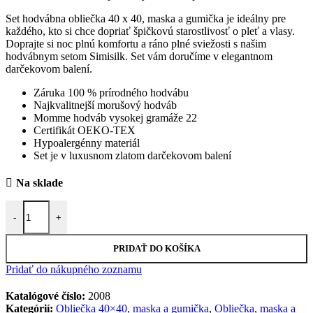
Set hodvábna obliečka 40 x 40, maska a gumička je ideálny pre
každého, kto si chce dopriať špičkovú starostlivosť o pleť a vlasy.
Doprajte si noc plnú komfortu a ráno plné sviežosti s našim
hodvábnym setom Simisilk. Set vám doručíme v elegantnom
darčekovom balení.
Záruka 100 % prírodného hodvábu
Najkvalitnejší morušový hodváb
Momme hodváb vysokej gramáže 22
Certifikát OEKO-TEX
Hypoalergénny materiál
Set je v luxusnom zlatom darčekovom balení
Na sklade
množstvo Set hodvábna obliečka 40 x 40, maska a gumička - Nebesk
-
+
PRIDAŤ DO KOŠÍKA
Pridať do nákupného zoznamu
Katalógové číslo:
2008
Kategórií:
Obliečka 40×40, maska a gumička
,
Obliečka, maska a