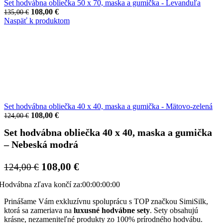
Set hodvábna obliečka 50 x 70, maska a gumička - Levanduľa
Pôvodná
Aktuálna
108,00
€
135,00
€
cena
cena
Naspäť k produktom
bola:
je:
135,00 €.
108,00 €.
Set hodvábna obliečka 40 x 40, maska a gumička - Mätovo-zelená
Pôvodná
Aktuálna
108,00
€
124,00
€
cena
cena
Set hodvábna obliečka 40 x 40, maska a gumička
bola:
je:
124,00 €.
108,00 €.
– Nebeská modrá
Pôvodná
Aktuálna
108,00
€
124,00
€
cena
cena
Hodvábna zľava končí za:
00
:
00
:
00
:
00
bola:
je:
124,00 €.
108,00 €.
Prinášame Vám exkluzívnu spoluprácu s TOP značkou SimiSilk,
ktorá sa zameriava na
luxusné hodvábne sety
. Sety obsahujú
krásne, nezameniteľné produkty zo 100% prírodného hodvábu.