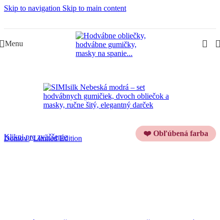
Skip to navigation
Skip to main content
Slovenská rodinná značka – Juraj & Monika
Menu
-13%
❤️ Obľúbená farba
Klikni pre zväčšenie
Domov
/
Limited Edition