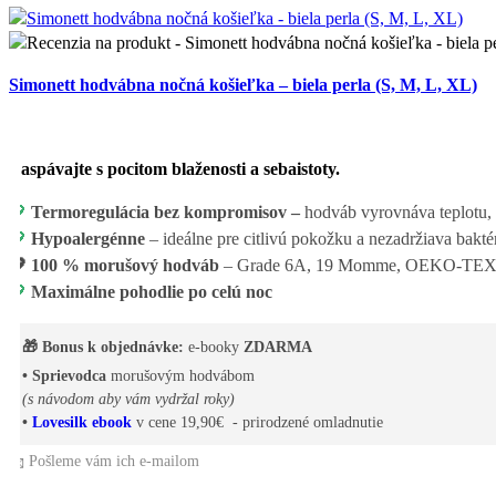
Simonett hodvábna nočná košieľka – biela perla (S, M, L, XL)
Zaspávajte s pocitom blaženosti a sebaistoty.
💖
Termoregulácia bez kompromisov –
hodváb vyrovnáva teplotu, v
💖
Hypoalergénne
– ideálne pre citlivú pokožku a nezadržiava bakté
💖
100 % morušový hodváb
– Grade 6A, 19 Momme, OEKO-TE
💖
Maximálne pohodlie po celú noc
🎁 Bonus k objednávke:
e-booky
ZDARMA
• Sprievodca
morušovým hodvábom
(s návodom aby vám vydržal roky)
•
Lovesilk ebook
v cene 19,90€ - prirodzené omladnutie
📩 Pošleme vám ich e-mailom