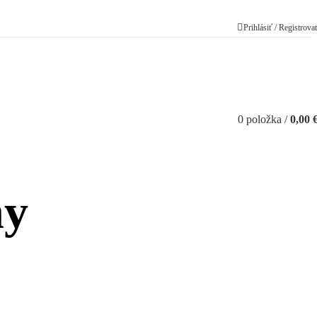
Prihlásiť / Registrova
0
položka
/
0,00
ny