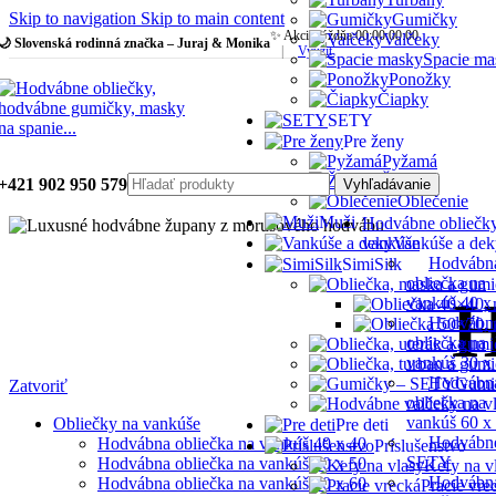
Skip to navigation
Skip to main content
Gumičky
✨ Akcia týždňa:
00
:
00
:
00
:
00
Valčeky
🌙 Slovenská rodinná značka – Juraj & Monika
|
Využiť
Spacie ma
Ponožky
Čiapky
SETY
Pre ženy
Pyžamá
Župany
+421 902 950 579
Vyhľadávanie
Oblečenie
Muži
Hodvábne obliečk
vankúše
Vankúše a dek
Hodvábn
SimiSilk
obliečka na
H
vankúš 40 x
Hodvábn
obliečka na
vankúš 30 x
Hodvábn
Gumi
Zatvoriť
obliečka na
vankúš 60 x
Obliečky na vankúše
Pre deti
Hodvábn
Hodvábna obliečka na vankúš 40 x 40
Príslušenstvo
SETY
Hodvábna obliečka na vankúš 40 x 50
Kefy na v
Hodvábn
Hodvábna obliečka na vankúš 40 x 60
Pracie vre