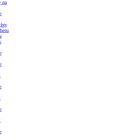
y na
e
chty
dberu
a
x
e
e
x
e
x
e
x
e