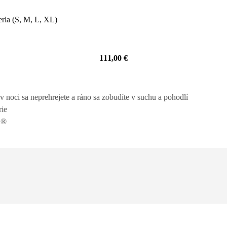
111,00
€
 noci sa neprehrejete a ráno sa zobudíte v suchu a pohodlí
rie
X®