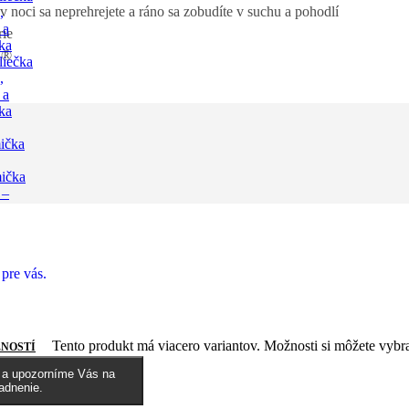
 noci sa neprehrejete a ráno sa zobudíte v suchu a pohodlí
,
 a
rie
ka
X®
liečka
,
 a
ka
ička
mička
 –
Tento produkt má viacero variantov. Možnosti si môžete vybra
NOSTÍ
l a upozorníme Vás na
adnenie.