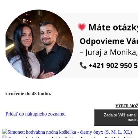
Doručenie do 48 hodín.
VÝBER MOŽ
Pridať do nákupného zoznamu
Zadajte Váš e-mai
naskl