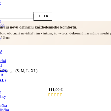
e
FILTER
y
 do
inášajú novú definíciu každodenného komfortu.
 bolo obopnuté neviditeľným vánkom, čo vytvorí
dokonalú harmóniu medzi 
nú ženu.
y
vé
ecká
lasy
 a
 XL)
111,00
€
e
lasy
ička
liečka