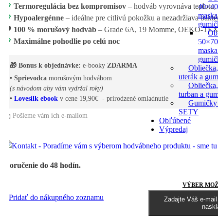
💖
Termoregulácia bez kompromisov –
hodváb vyrovnáva teplotu, v
40×40
maska
💖
Hypoalergénne
– ideálne pre citlivú pokožku a nezadržiava bakté
gumič
💖
100 % morušový hodváb
– Grade 6A, 19 Momme, OEKO-TE
Ob
💖
Maximálne pohodlie po celú noc
50×70
maska
gumič
🎁 Bonus k objednávke:
e-booky
ZDARMA
Obliečka,
uterák a gum
• Sprievodca
morušovým hodvábom
Obliečka,
(s návodom aby vám vydržal roky)
turban a gu
•
Lovesilk ebook
v cene 19,90€ - prirodzené omladnutie
Gumičky
SETY
📩 Pošleme vám ich e-mailom
Obľúbené
Výpredaj
Doručenie do 48 hodín.
VÝBER MOŽ
Pridať do nákupného zoznamu
Zadajte Váš e-mai
naskl