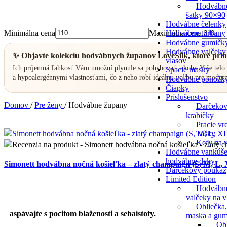
Hodvábn
šatky 90×90
Hodvábne čelenky
Minimálna cena
Maximálna cena
Hodvábne turbany
Hodvábne gumičk
Hodvábne valčeky
✨ Objavte kolekciu
hodvábnych županov
LoveSilk
, ktoré pr
vlasov
Ich príjemná ľahkosť Vám umožní plynule sa pohybovať, akoby Vaše telo
Spacie masky
a hypoalergénnymi vlastnosťami, čo z neho robí ideálnu voľbu pre moder
Hodvábne ponožk
Čiapky
Príslušenstvo
Domov
/
Pre ženy
/
Hodvábne župany
Darčeko
krabičky
Pracie vr
Tašky
Kefy na v
Hodvábne vankúše
hodvábne deky
Simonett hodvábna nočná košieľka – zlatý champaign (S, M, L,
Darčekový poukaz
Limited Edition
Hodvábn
valčeky na v
Obliečka,
Zaspávajte s pocitom blaženosti a sebaistoty.
maska a gum
Ob