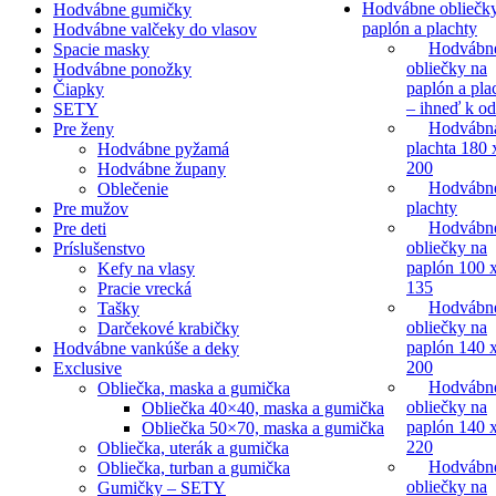
Hodvábne obliečk
Hodvábne gumičky
paplón a plachty
Hodvábne valčeky do vlasov
Hodvábn
Spacie masky
obliečky na
Hodvábne ponožky
paplón a pla
Čiapky
– ihneď k o
SETY
Hodvábn
Pre ženy
plachta 180 
Hodvábne pyžamá
200
Hodvábne župany
Hodvábn
Oblečenie
plachty
Pre mužov
Hodvábn
Pre deti
obliečky na
Príslušenstvo
paplón 100 
Kefy na vlasy
135
Pracie vrecká
Hodvábn
Tašky
obliečky na
Darčekové krabičky
paplón 140 
Hodvábne vankúše a deky
200
Exclusive
Hodvábn
Obliečka, maska a gumička
obliečky na
Obliečka 40×40, maska a gumička
paplón 140 
Obliečka 50×70, maska a gumička
220
Obliečka, uterák a gumička
Hodvábn
Obliečka, turban a gumička
obliečky na
Gumičky – SETY