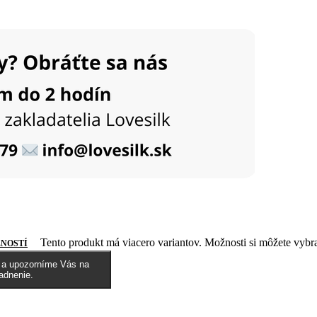
Tento produkt má viacero variantov. Možnosti si môžete vybra
NOSTÍ
l a upozorníme Vás na
adnenie.