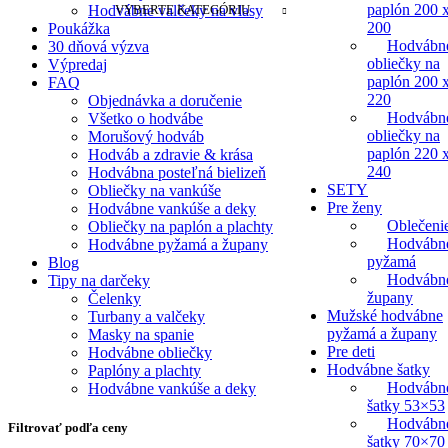
paplón 200 
Hodvábne valčeky na vlasy
VYBERTE KATEGÓRIU
200
Poukážka
Hodvábn
30 dňová výzva
obliečky na
Výpredaj
paplón 200 
FAQ
220
Objednávka a doručenie
Hodvábn
Všetko o hodvábe
obliečky na
Morušový hodváb
paplón 220 
Hodváb a zdravie & krása
240
Hodvábna posteľná bielizeň
SETY
Obliečky na vankúše
Pre ženy
Hodvábne vankúše a deky
Oblečeni
Obliečky na paplón a plachty
Hodvábn
Hodvábne pyžamá a župany
pyžamá
Blog
Hodvábn
Tipy na darčeky
župany
Čelenky
Mužské hodvábne
Turbany a valčeky
pyžamá a župany
Masky na spanie
Pre deti
Hodvábne obliečky
Hodvábne šatky
Paplóny a plachty
Hodvábn
Hodvábne vankúše a deky
šatky 53×53
Hodvábn
Filtrovať podľa ceny
šatky 70×70