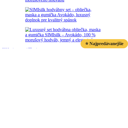
⭐ Najpredávanejšie
Klikni pre zväčšenie
Domov
/
Limited Edition
Set hodvábna obliečka 40 x 40, maska a gumička - Mätovo-zelená
Pôvodná cena bola: 124,00 €.
108,00
€
Aktuálna cena je:
124,00
€
108,00 €.
Naspäť k produktom