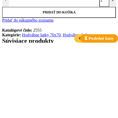
-
+
PRIDAŤ DO KOŠÍKA
Pridať do nákupného zoznamu
Katalógové číslo:
2555
Kategórie:
Hodvábne šatky 70x70
,
Hodvábne šatky
⭐ Najpredávanejšie
⏳ Posledné kusy
Súvisiace produkty