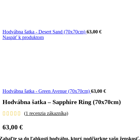
Hodvábna šatka - Desert Sand (70x70cm)
63,00
€
Naspäť k produktom
Hodvábna šatka - Green Avenue (70x70cm)
63,00
€
Hodvábna šatka – Sapphire Ring (70x70cm)
(
1
recenzia zákazníka)
63,00
€
Zahaľte sa do ľahkosti hodvábu, ktorý podčiarkne vašu ženskosť.