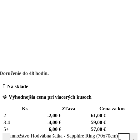
Doručenie do 48 hodín.
Na sklade
💎
Výhodnejšia cena pri viacerých kusoch
Ks
Zľava
Cena za kus
2
-
2,00
€
61,00
€
3-4
-
4,00
€
59,00
€
5+
-
6,00
€
57,00
€
množstvo Hodvábna šatka - Sapphire Ring (70x70cm)