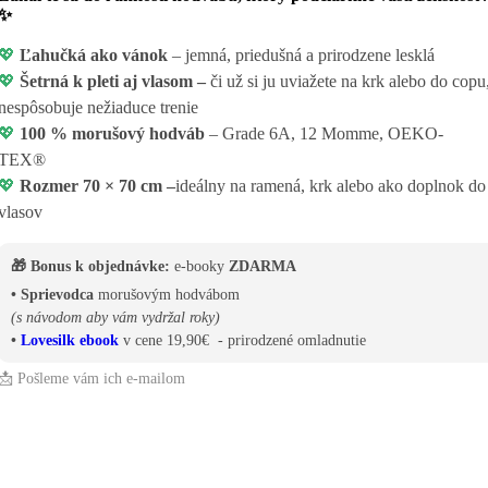
✨
💖
Ľahučká ako vánok
– jemná, priedušná a prirodzene lesklá
💖
Šetrná k pleti aj vlasom –
či už si ju uviažete na krk alebo do copu
nespôsobuje nežiaduce trenie
💖
100 % morušový hodváb
– Grade 6A, 12 Momme, OEKO-
TEX®
💖
Rozmer 70 × 70 cm –
ideálny na ramená, krk alebo ako doplnok do
vlasov
🎁 Bonus k objednávke:
e-booky
ZDARMA
• Sprievodca
morušovým hodvábom
(s návodom aby vám vydržal roky)
•
Lovesilk ebook
v cene 19,90€ - prirodzené omladnutie
📩 Pošleme vám ich e-mailom