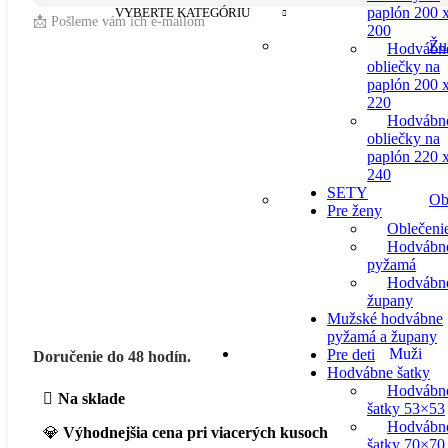
paplón 200 
VYBERTE KATEGÓRIU
📩 Pošleme vám ich e-mailom
200
Žu
Hodvábn
obliečky na
paplón 200 
220
Hodvábn
obliečky na
paplón 220 
240
SETY
Ob
Pre ženy
Oblečeni
Hodvábn
pyžamá
Hodvábn
župany
Mužské hodvábne
pyžamá a župany
Muži
Pre deti
Doručenie do 48 hodín.
Hodvábne šatky
Hodvábn
Na sklade
šatky 53×53
Hodvábn
💎
Výhodnejšia cena pri viacerých kusoch
šatky 70×70