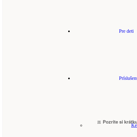
Pre deti
Príslušen
🎀
Pozrite si krátk
Ke