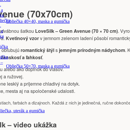
,
venue (70x70cm)
 a
ka
liečka
Obliečka 40×40, maska a gumička
,
odvábnou šatkou
LoveSilk – Green Avenue (70 × 70 cm)
. Vyr
 a
ka
vá.
Kvetinový vzor
v jemnom zelenom ladení pôsobí romanticky 
ička
é obľubujú
romantický štýl
s
jemným prírodným nádychom
. 
u
ženskosť
a
ľahkosť
.
mička
 –
Obliečka 50×70, maska a gumička
u alebo ako doplnok do vlasov.
j a ružovej.
e lesklý a príjemne chladivý na dotyk.
e, mesta aj na spoločenské udalosti.
ostiach, farbách a dizajnoch. Každá z nich je jedinečná, ručne do
liečka, uterák a gumička
lk – video ukážka