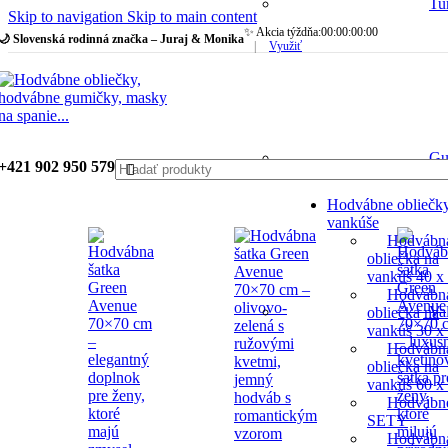
Tu
Skip to navigation
Skip to main content
✨ Akcia týždňa:
00
:
00
:
00
:
00
🌙 Slovenská rodinná značka – Juraj & Monika
|
Využiť
Gu
+421 902 950 579
Hodvábne obliečk
vankúše
Hodvábn
obliečka na
vankúš 40 x
Hodvábn
Va
obliečka na
vankúš 30 x
Hodvábn
obliečka na
vankúš 60 x
Hodvábn
SETY
Hodvábn