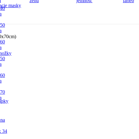
acie masky
 40
a
 50
a
70x70cm)
 60
a
nožky
 50
a
 60
a
 70
a
apky
 na
x 34