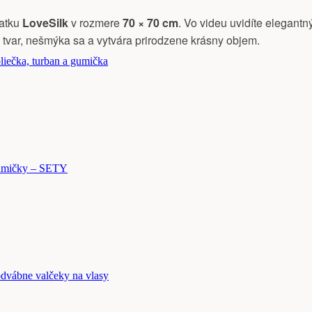
šatku
LoveSilk
v rozmere
70 × 70 cm
. Vo videu uvidíte elegantn
 tvar, nešmýka sa a vytvára prirodzene krásny objem.
liečka, turban a gumička
mičky – SETY
dvábne valčeky na vlasy