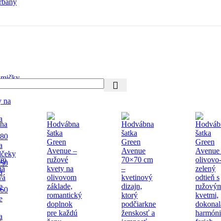
rbany
mičky
y na
a
 80
a
lčeky
 50
a
 60
e
a