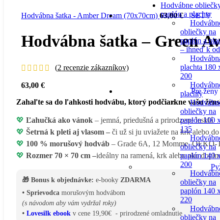
Hodvábne obliečk
paplón a plachty
SETY
Hodvábna šatka - Amber Dream (70x70cm)
63,00
€
Hodvábn
obliečky na
Hodvábna šatka – Green A
paplón a pla
– ihneď k o
Hodvábn
plachta 180 
(
2
recenzie zákazníkov)
200
Hodvábn
63,00
€
Pre ženy
plachty
Zahaľte sa do ľahkosti hodvábu, ktorý podčiarkne vašu žen
Hodvábn
obliečky na
paplón 100 
💖
Ľahučká ako vánok
– jemná, priedušná a prirodzene lesklá
135
💖
Šetrná k pleti aj vlasom –
či už si ju uviažete na krk alebo d
Hodvábn
💖
100 % morušový hodváb
– Grade 6A, 12 Momme, OEKO
obliečky na
paplón 140 
💖
Rozmer 70 × 70 cm –
ideálny na ramená, krk alebo ako dopln
200
Py
Hodvábn
🎁 Bonus k objednávke:
e-booky
ZDARMA
obliečky na
paplón 140 
• Sprievodca
morušovým hodvábom
220
(s návodom aby vám vydržal roky)
Hodvábn
•
Lovesilk ebook
v cene 19,90€ - prirodzené omladnutie
obliečky na