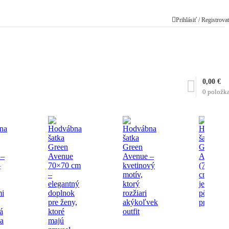
Prihlásiť / Registrova
0,00
€
0
položk