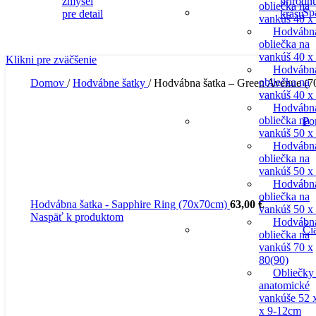
obliečka na
Sp
vankúš 40 x
Hodvábn
obliečka na
vankúš 40 x
Klikni pre zväčšenie
Hodvábn
obliečka na
Domov
/
Hodvábne šatky
/
Hodvábna šatka – Green Avenue (
vankúš 40 x
Hodvábn
obliečka na
Po
vankúš 50 x
Hodvábn
obliečka na
vankúš 50 x
Hodvábn
obliečka na
Hodvábna šatka - Sapphire Ring (70x70cm)
63,00
€
vankúš 50 x
Naspäť k produktom
Hodvábn
Či
obliečka na
vankúš 70 x
80(90)
Obliečky
anatomické
vankúše 52 
x 9-12cm