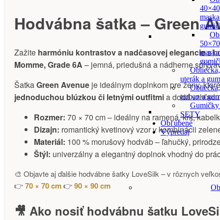
40×40
Hodvábna šatka – Green A
maska
gumič
Ob
50×70
Zažite
harmóniu kontrastov a nadčasovej elegancie
s h
maska
gumič
Momme, Grade 6A
– jemná, priedušná a nádherne splýva
Obliečka,
uterák a gum
Šatka
Green Avenue
je ideálnym doplnkom pre ženy, ktor
Obliečka,
jednoduchou blúzkou
či
letnými outfitmi
a dodá vzhľad
turban a gu
Gumičky
SETY
Rozmer:
70 × 70 cm – ideálny na ramená, krk, kabelk
Obľúbené
Dizajn:
romantický kvetinový vzor v kombinácii zelene
Výpredaj
Materiál:
100 % morušový hodváb – ľahučký, prirodzen
Štýl:
univerzálny a elegantný doplnok vhodný do prác
🎨 Objavte aj ďalšie hodvábne šatky LoveSilk – v rôznych veľk
👉
70 × 70 cm
👉
90 × 90 cm
Ob
🎥 Ako nosiť hodvábnu šatku LoveSi