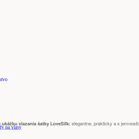
stvo
u ukážku viazania šatky LoveSilk:
elegantne, prakticky a s jemnosť
fy na vlasy