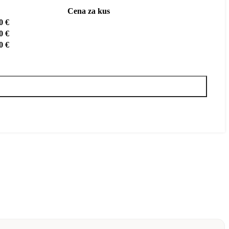
Cena za kus
00
€
00
€
00
€