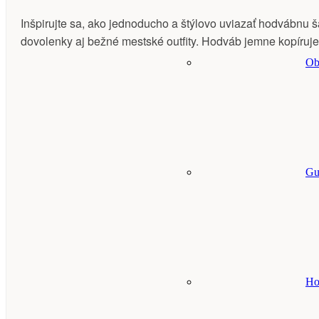
Inšpirujte sa, ako jednoducho a štýlovo uviazať hodvábnu 
dovolenky aj bežné mestské outfity. Hodváb jemne kopíruje
Ob
Gu
Ho