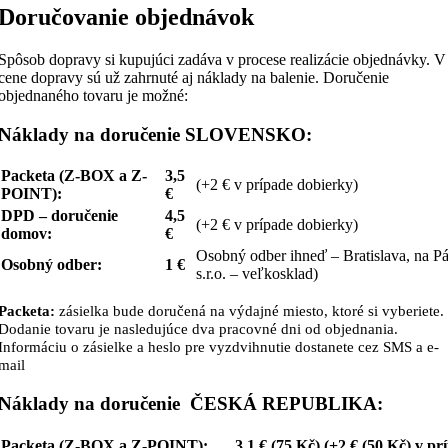
Doručovanie objednávok
Spôsob dopravy si kupujúci zadáva v procese realizácie objednávky. V
cene dopravy sú už zahrnuté aj náklady na balenie. Doručenie
objednaného tovaru je možné:
Náklady na doručenie SLOVENSKO:
Packeta (Z-BOX a Z-
3,5
(+2 € v prípade dobierky)
POINT):
€
DPD – doručenie
4,5
(+2 € v prípade dobierky)
domov:
€
Osobný odber ihneď – Bratislava, na P
Osobný odber:
1 €
s.r.o. – veľkosklad)
Packeta:
zásielka bude doručená na výdajné miesto, ktoré si vyberiete.
Dodanie tovaru je nasledujúce dva pracovné dni od objednania.
Informáciu o zásielke a heslo pre vyzdvihnutie dostanete cez SMS a e-
mail
Náklady na doručenie ČESKÁ REPUBLIKA:
Packeta (Z-BOX a Z-POINT):
3,1 € (75 Kč) (+2 € (50 Kč) v p