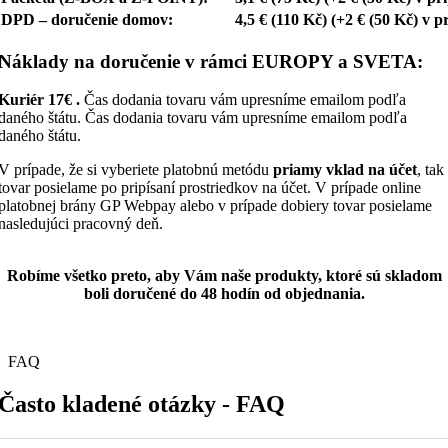
DPD – doručenie domov:
4,5 € (110 Kč) (+2 € (50 Kč) v 
Náklady
na doručenie v rámci EUROPY a SVETA:
Kuriér 17€ .
Čas dodania tovaru vám upresníme emailom podľa
daného štátu. Čas dodania tovaru vám upresníme emailom podľa
daného štátu.
V prípade, že si vyberiete platobnú metódu
priamy vklad na účet
, tak
tovar posielame po pripísaní prostriedkov na účet. V prípade online
platobnej brány GP Webpay alebo v prípade dobiery tovar posielame
nasledujúci pracovný deň.
Robíme všetko preto, aby Vám naše produkty, ktoré sú skladom
boli doručené do 48 hodín od objednania.
FAQ
Často kladené otázky - FAQ