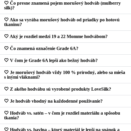
🤍 Čo presne znamená pojem morušový hodváb (mulberry
silk)?
🤍 Ako sa vyrába morušový hodváb od priadky po hotovú
tkaninu?
🤍 Aký je rozdiel medzi 19 a 22 Momme hodvábom?
🤍 Čo znamená označenie Grade 6A?
🤍 V čom je Grade 6A lepší ako bežný hodváb?
🤍 Je morušový hodváb vždy 100 % prírodný, alebo sa mieša
s inými vláknami?
🤍 Z akého hodvábu sú vyrobené produkty LoveSilk?
🤍 Je hodváb vhodný na každodenné používanie?
🤍 Hodváb vs. satén – v čom je rozdiel materiálu a spôsobu
tkania?
🤍 Hodváb vs. bavlna – ktorý materiál je lepší na spánok a