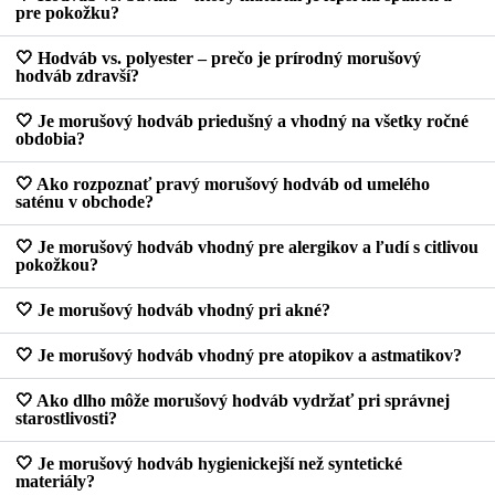
pre pokožku?
🤍 Hodváb vs. polyester – prečo je prírodný morušový
hodváb zdravší?
🤍 Je morušový hodváb priedušný a vhodný na všetky ročné
obdobia?
🤍 Ako rozpoznať pravý morušový hodváb od umelého
saténu v obchode?
🤍 Je morušový hodváb vhodný pre alergikov a ľudí s citlivou
pokožkou?
🤍 Je morušový hodváb vhodný pri akné?
🤍 Je morušový hodváb vhodný pre atopikov a astmatikov?
🤍 Ako dlho môže morušový hodváb vydržať pri správnej
starostlivosti?
🤍 Je morušový hodváb hygienickejší než syntetické
materiály?