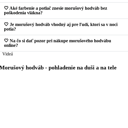
🤍 Aké farbenie a potlač znesie morušový hodváb bez
poškodenia vlákna?
🤍 Je morušový hodváb vhodný aj pre ľudí, ktorí sa v noci
potia?
🤍 Na čo si dať pozor pri nákupe morušového hodvábu
online?
Videá
Morušový hodváb - pohladenie na duši a na tele
Súvisiace produkty