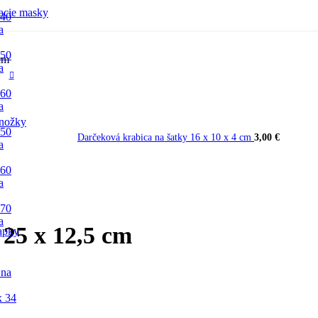
acie masky
 40
a
 50
cm
a
 60
a
nožky
 50
Darčeková krabica na šatky 16 x 10 x 4 cm
3,00
€
a
 60
a
 70
a
25 x 12,5 cm
apky
 na
x 34