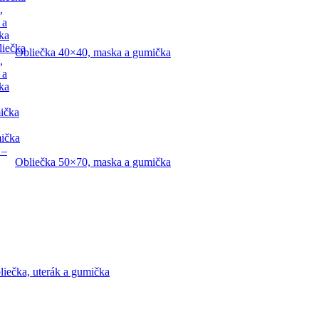
,
 a
ka
liečka
Obliečka 40×40, maska a gumička
,
 a
ka
ička
mička
 –
Obliečka 50×70, maska a gumička
liečka, uterák a gumička