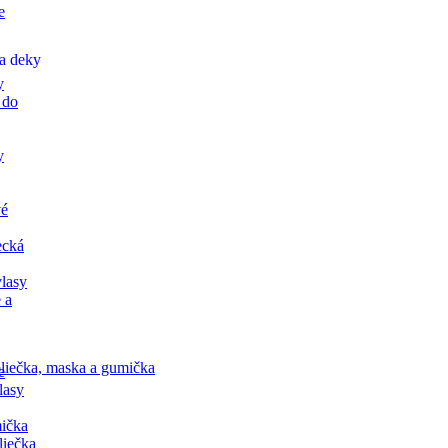
e
a deky
y
 do
y
vé
ecká
lasy
 a
liečka, maska a gumička
e
lasy
ička
liečka