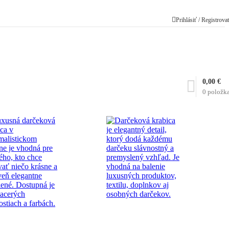
Prihlásiť / Registrova
0,00
€
0
položk