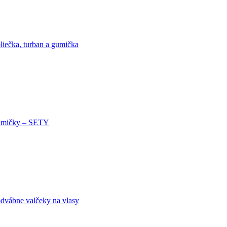
liečka, turban a gumička
mičky – SETY
dvábne valčeky na vlasy