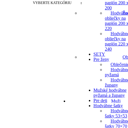
paplón 200 
VYBERTE KATEGÓRIU
200
Žu
Hodvábn
obliečky na
paplón 200 
220
Hodvábn
obliečky na
paplón 220 
240
SETY
Ob
Pre ženy
Oblečeni
Hodvábn
pyžamá
Hodvábn
župany
Mužské hodvábne
pyžamá a župany
Pre deti
Muži
Hodvábne šatky
Hodvábn
šatky 53×53
Hodvábn
šatky 70×70