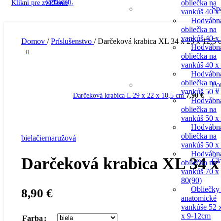
Klikni pre zväčšenie
obliečka na
Sp
vankúš 40 x
Hodvábn
obliečka na
vankúš 40 x
Domov
/
Príslušenstvo
/
Darčeková krabica XL 34 x 25 x 12,5 
Hodvábn
obliečka na
vankúš 40 x
Hodvábn
obliečka na
Po
vankúš 50 x
Darčeková krabica L 29 x 22 x 10,5 cm
7,90
€
Hodvábn
obliečka na
vankúš 50 x
Hodvábn
obliečka na
biela
čierna
ružová
vankúš 50 x
Hodvábn
Darčeková krabica XL 34 x 
Či
obliečka na
vankúš 70 x
80(90)
Obliečky
8,90
€
anatomické
vankúše 52 
x 9-12cm
Farba