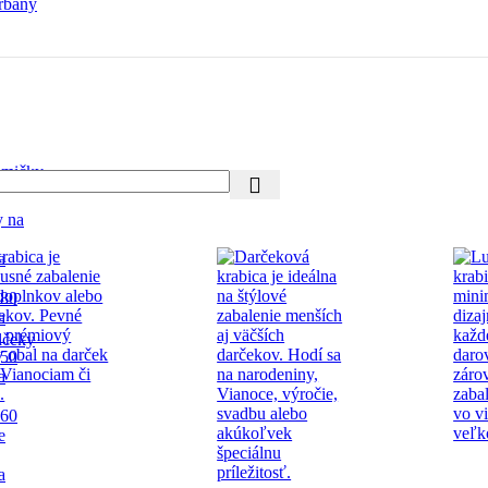
rbany
mičky
y na
a
 80
a
lčeky
 50
a
 60
e
a