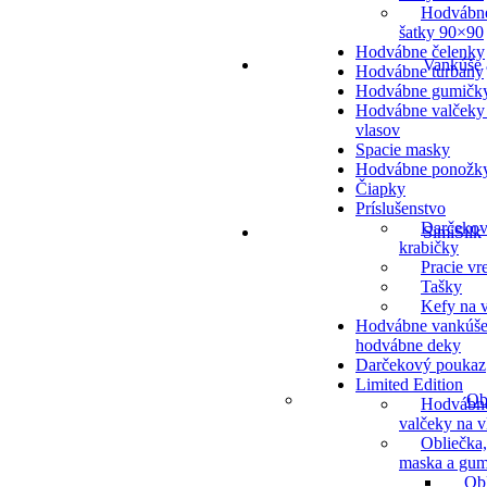
Hodvábn
šatky 90×90
Hodvábne čelenky
Vankúše 
Hodvábne turbany
Hodvábne gumičk
Hodvábne valčeky
vlasov
Spacie masky
Hodvábne ponožk
Čiapky
Príslušenstvo
Darčeko
SimiSilk
krabičky
Pracie vr
Tašky
Kefy na v
Hodvábne vankúše
hodvábne deky
Darčekový poukaz
Limited Edition
Ob
Hodvábn
valčeky na v
Obliečka,
maska a gum
Ob