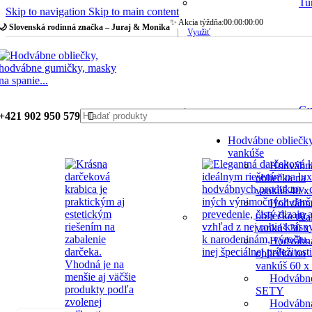
Tu
Skip to navigation
Skip to main content
✨ Akcia týždňa:
00
:
00
:
00
:
00
🌙 Slovenská rodinná značka – Juraj & Monika
|
Využiť
Gu
+421 902 950 579
Hodvábne obliečk
vankúše
Hodvábn
obliečka na
vankúš 40 x
Hodvábn
obliečka na
Va
vankúš 30 x
Hodvábn
obliečka na
vankúš 60 x
Hodvábn
SETY
Hodvábn