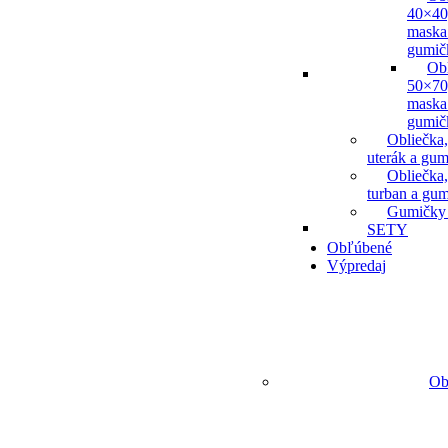
40×40
maska
gumič
Ob
50×70
maska
gumič
Obliečka,
uterák a gum
Obliečka,
turban a gu
Gumičky
SETY
Obľúbené
Výpredaj
Ob