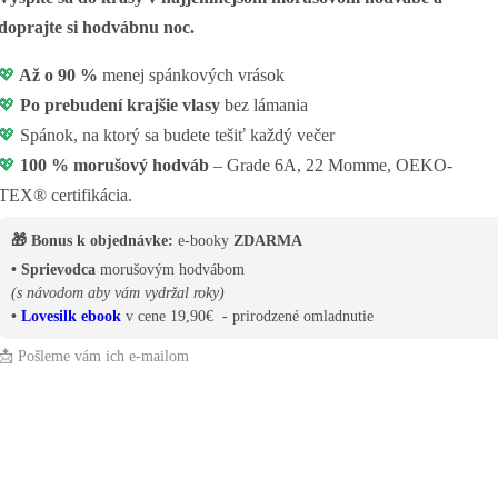
doprajte si hodvábnu noc.
💖
Až o 90 %
menej spánkových vrások
💖
Po prebudení krajšie vlasy
bez lámania
💖
Spánok, na ktorý sa budete tešiť každý večer
💖
100 % morušový hodváb
– Grade 6A, 22 Momme, OEKO-
TEX® certifikácia.
🎁 Bonus k objednávke:
e-booky
ZDARMA
• Sprievodca
morušovým hodvábom
(s návodom aby vám vydržal roky)
•
Lovesilk ebook
v cene 19,90€ - prirodzené omladnutie
📩 Pošleme vám ich e-mailom