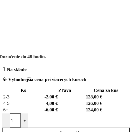
Doručenie do 48 hodín.
Na sklade
💎
Výhodnejšia cena pri viacerých kusoch
Ks
Zľava
Cena za kus
2-3
-
2,00
€
128,00
€
4-5
-
4,00
€
126,00
€
6+
-
6,00
€
124,00
€
množstvo 2x Hodvábna obliečka na vankúš 50 x 60 Mr. and Mrs. - Bi
-
+