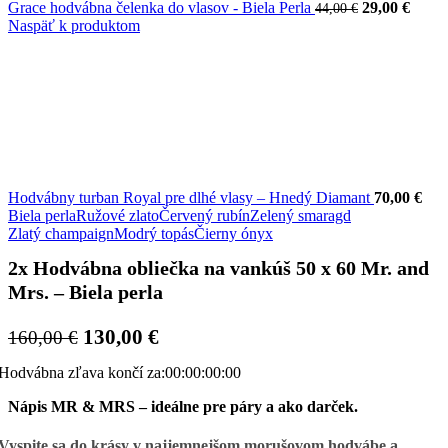
Pôvodná
Aktu
Grace hodvábna čelenka do vlasov - Biela Perla
29,00
€
44,00
€
cena
cena
Naspäť k produktom
bola:
je:
44,00 €.
29,00 
Hodvábny turban Royal pre dlhé vlasy – Hnedý Diamant
70,00
€
Biela perla
Ružové zlato
Červený rubín
Zelený smaragd
Zlatý champaign
Modrý topás
Čierny ónyx
2x Hodvábna obliečka na vankúš 50 x 60 Mr. and
Mrs. – Biela perla
Pôvodná
Aktuálna
130,00
€
160,00
€
cena
cena
Hodvábna zľava končí za:
00
:
00
:
00
:
00
bola:
je:
160,00 €.
130,00 €.
Nápis MR & MRS – ideálne pre páry a ako darček.
Vyspite sa do krásy v najjemnejšom morušovom hodvábe a