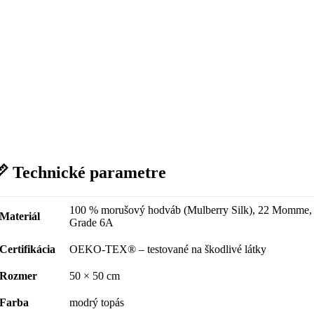
 Technické parametre
100 % morušový hodváb (Mulberry Silk), 22 Momme,
Materiál
Grade 6A
Certifikácia
OEKO-TEX® – testované na škodlivé látky
Rozmer
50 × 50 cm
Farba
modrý topás