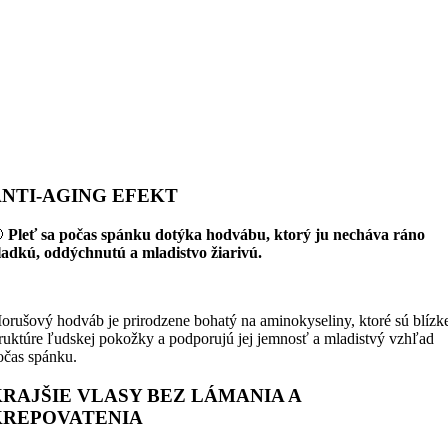
NTI-AGING EFEKT

Pleť sa počas spánku dotýka hodvábu, ktorý ju necháva ráno
ladkú, oddýchnutú a mladistvo žiarivú.
orušový hodváb je prirodzene bohatý na aminokyseliny, ktoré sú blízk
truktúre ľudskej pokožky a podporujú jej jemnosť a mladistvý vzhľad
očas spánku.
RAJŠIE VLASY BEZ LÁMANIA A
KREPOVATENIA