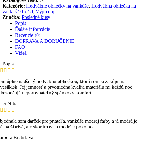
Katalógové číslo:
74
Kategórie:
Hodvábne obliečky na vankúše
,
Hodvábna obliečka na
vankúš 50 x 50
,
Výpredaj
Značka:
Posledné kusy
Popis
Ďalšie informácie
Recenzie (0)
DOPRAVA A DORUČENIE
FAQ
Videá
Popis
om úplne nadšený hodvábnu obliečkou, ktorú som si zakúpil na
ovesilk.sk. Jej jemnosť a prvotriedna kvalita materiálu mi každú noc
abezpečujú neporovnateľný spánkový komfort.
eter
Nitra
bjednala som darček pre priateľa, vankúše modrej farby a tá modrá je
rásna žiarivá, ale skor tmavsia modrá. spokojnost.
arbora
Bratislava