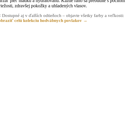
držať pleť hladkú a hydratovanú. Každé ráno sa prebudíte s pocitom
viežosti, zdravšej pokožky a uhladených vlasov.
 Dostupné aj v ďalších odtieňoch – objavte všetky farby a veľkosti:
obraziť celú kolekciu hodvábnych povlakov →