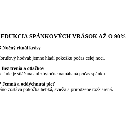
REDUKCIA SPÁNKOVÝCH VRÁSOK AŽ O 90%
 Nočný rituál krásy
orušový hodváb jemne hladí pokožku počas celej noci.
 Bez trenia a otlačkov
leť nie je stláčaná ani zbytočne namáhaná počas spánku.
 Jemná a oddýchnutá pleť
áno zostáva pokožka hebká, svieža a prirodzene rozžiarená.