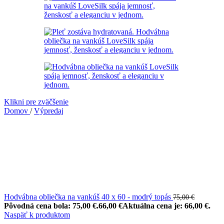
Klikni pre zväčšenie
Domov
/
Výpredaj
Hodvábna obliečka na vankúš 40 x 60 - modrý topás
75,00
€
Pôvodná cena bola: 75,00 €.
66,00
€
Aktuálna cena je: 66,00 €.
Naspäť k produktom