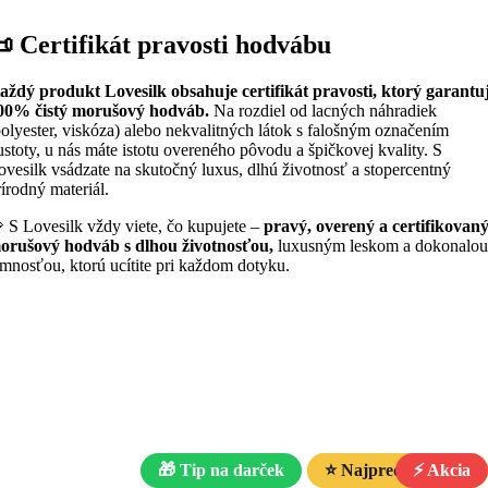
 Certifikát pravosti hodvábu
aždý produkt Lovesilk obsahuje certifikát pravosti, ktorý garantu
00% čistý morušový hodváb.
Na rozdiel od lacných náhradiek
polyester, viskóza) alebo nekvalitných látok s falošným označením
ustoty, u nás máte istotu overeného pôvodu a špičkovej kvality. S
ovesilk vsádzate na skutočný luxus, dlhú životnosť a stopercentný
rírodný materiál.
 S Lovesilk vždy viete, čo kupujete –
pravý, overený a certifikovan
orušový hodváb s dlhou životnosťou,
luxusným leskom a dokonalou
emnosťou, ktorú ucítite pri každom dotyku.
🎁 Tip na darček
⭐ Najpredávanejšie
⭐ Najpredávanejšie
⭐ Najpredávanejšie
⏳ Posledné kusy
⏳ Posledné kusy
⏳ Posledné kusy
⚡ Akcia