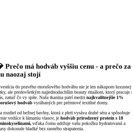
 Prečo má hodváb vyššiu cenu - a prečo za
u naozaj stojí
nvestícia do pravého morušového hodvábu nie je len nákupom luxusnej
átky, ale predovšetkým najjednoduchším beauty rituálom, ktorý pracuje 
ás, zatiaľ čo vy spíte. Naša tkanina patrí medzi
najkvalitnejšie 1%
orušový hodváb
vyrábaných pre prémiové textilné domy.
a rozdiel od bežnej bavlny, ktorá z pleti vysáva drahé séra a spôsobuje
renie vedúce k lámaniu vlasov, je
hodváb prirodzený proteín s 18
minokyselinami,
vďaka čomu udržuje vašu pokožku hydratovanú a
lasy dokonale hladké bez ranného strapatenia.