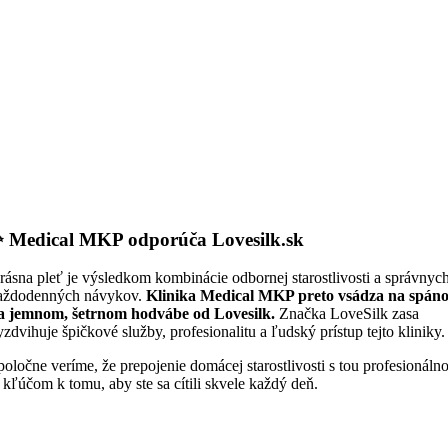
✨
Medical MKP odporúča Lovesilk.sk
rásna pleť je výsledkom kombinácie odbornej starostlivosti a správnyc
aždodenných návykov.
Klinika Medical MKP preto vsádza na spán
a jemnom, šetrnom hodvábe od Lovesilk.
Značka LoveSilk zasa
yzdvihuje špičkové služby, profesionalitu a ľudský prístup tejto kliniky.
poločne veríme, že prepojenie domácej starostlivosti s tou profesionáln
e kľúčom k tomu, aby ste sa cítili skvele každý deň.