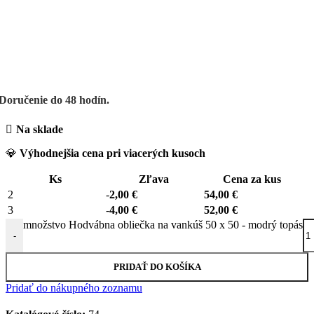
Doručenie do 48 hodín.
Na sklade
💎
Výhodnejšia cena pri viacerých kusoch
Ks
Zľava
Cena za kus
2
-
2,00
€
54,00
€
3
-
4,00
€
52,00
€
množstvo Hodvábna obliečka na vankúš 50 x 50 - modrý topás
-
PRIDAŤ DO KOŠÍKA
Pridať do nákupného zoznamu