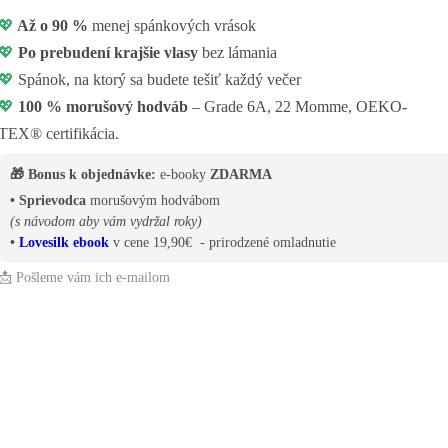
💖
Až o 90 %
menej spánkových vrások
💖
Po prebudení krajšie vlasy
bez lámania
💖
Spánok, na ktorý sa budete tešiť každý večer
💖
100 % morušový hodváb
– Grade 6A, 22 Momme, OEKO-
TEX® certifikácia.
🎁 Bonus k objednávke:
e-booky
ZDARMA
• Sprievodca
morušovým hodvábom
(s návodom aby vám vydržal roky)
•
Lovesilk ebook
v cene 19,90€ - prirodzené omladnutie
📩 Pošleme vám ich e-mailom