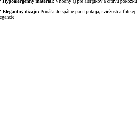

Hypoalergénny materiál:
Vhodný aj pre alergikov a citlivú pokožku

Elegantný dizajn:
Prináša do spálne pocit pokoja, sviežosti a ľahkej
legancie.