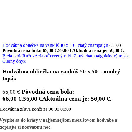
Hodvábna obliečka na vankúš 40 x 40 - zlatý champaign
65,00
€
Pôvodná cena bola: 65,00 €.
59,00
€
Aktuálna cena je: 59,00 €.
Biela perla
Ružové zlato
Červený rubín
Zlatý champaign
Modrý topás
Čierny ónyx
Hodvábna obliečka na vankúš 50 x 50 – modrý
topás
Pôvodná cena bola:
66,00
€
66,00 €.
56,00
€
Aktuálna cena je: 56,00 €.
Hodvábna zľava končí za:
00
:
00
:
00
:
00
Vyspite sa do krásy v najjemnejšom morušovom hodvábe a
doprajte si hodvábnu noc.