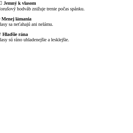
‍♀️ Jemný k vlasom
orušový hodváb znižuje trenie počas spánku.
 Menej lámania
lasy sa neťahajú ani nelámu.

Hladšie rána
lasy sú ráno uhladenejšie a lesklejšie.