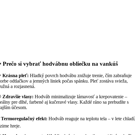
 Prečo si vybrať hodvábnu obliečku na vankúš

Krásna pleť:
Hladký povrch hodvábu znižuje trenie, čím zabraňuje
vorbe odtlačkov a jemných liniek počas spánku. Pleť zostáva svieža,
ružná a rozjasnená.

Zdravšie vlasy:
Hodváb minimalizuje lámavosť a krepovatenie –
deálny pre dlhé, farbené aj kučeravé vlasy. Každé ráno sa prebudíte s
rajším účesom.
️
Termoregulačný efekt:
Hodváb reaguje na teplotu tela – v lete chladí
 zime hreje.