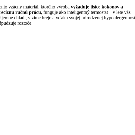
ento vzácny materiál, ktorého výroba
vyžaduje tisíce kokonov a
recíznu ručnú prácu,
funguje ako inteligentný termostat – v lete vás
ríjemne chladí, v zime hreje a vďaka svojej prirodzenej hypoalergénnost
dpudzuje roztoče.