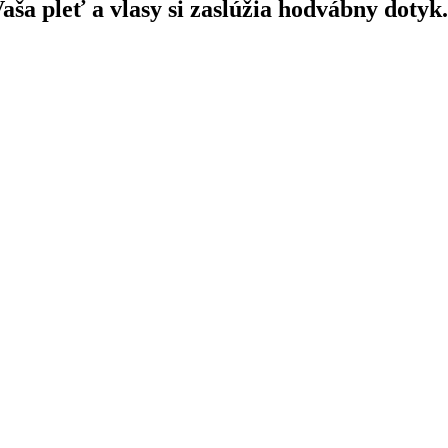
aša pleť a vlasy si zaslúžia hodvábny dotyk.