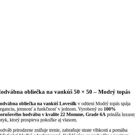
odvábna obliečka na vankúš 50 × 50 – Modrý topás
odvábna obliečka na vankúš Lovesilk
v odtieni Modrý topás spája
leganciu, jemnosť a funkčnosť v jednom. Vyrobený zo
100%
orušového hodvábu v kvalite 22 Momme, Grade 6A
prináša luxusn
otyk, ktorý prospieva pokožke aj vlasom.
odváb prirodzene znižuje trenie, zabraňuje strate vlhkosti a pomáha