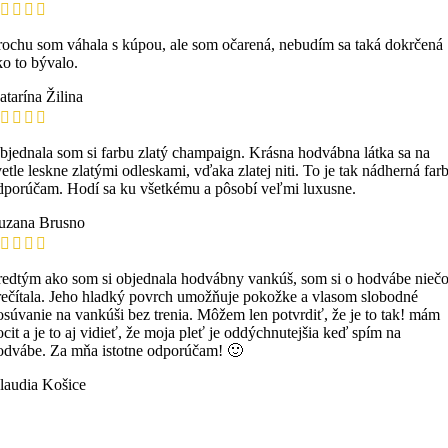
rochu som váhala s kúpou, ale som očarená, nebudím sa taká dokrčená
ko to bývalo.
atarína
Žilina
bjednala som si farbu zlatý champaign. Krásna hodvábna látka sa na
vetle leskne zlatými odleskami, vďaka zlatej niti. To je tak nádherná farb
dporúčam. Hodí sa ku všetkému a pôsobí veľmi luxusne.
uzana
Brusno
redtým ako som si objednala hodvábny vankúš, som si o hodvábe nieč
rečítala. Jeho hladký povrch umožňuje pokožke a vlasom slobodné
osúvanie na vankúši bez trenia. Môžem len potvrdiť, že je to tak! mám
ocit a je to aj vidieť, že moja pleť je oddýchnutejšia keď spím na
odvábe. Za mňa istotne odporúčam! 🙂
laudia
Košice