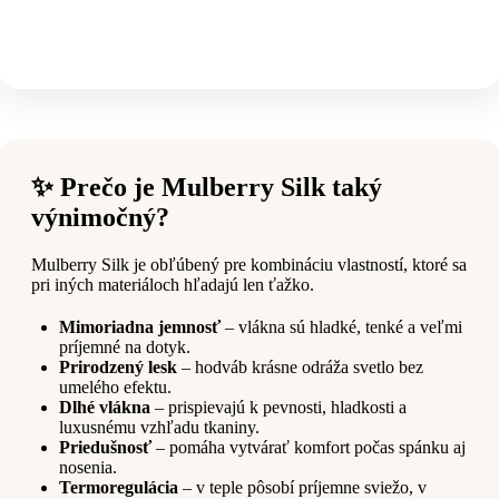
✨ Prečo je Mulberry Silk taký
výnimočný?
Mulberry Silk je obľúbený pre kombináciu vlastností, ktoré sa
pri iných materiáloch hľadajú len ťažko.
Mimoriadna jemnosť
– vlákna sú hladké, tenké a veľmi
príjemné na dotyk.
Prirodzený lesk
– hodváb krásne odráža svetlo bez
umelého efektu.
Dlhé vlákna
– prispievajú k pevnosti, hladkosti a
luxusnému vzhľadu tkaniny.
Priedušnosť
– pomáha vytvárať komfort počas spánku aj
nosenia.
Termoregulácia
– v teple pôsobí príjemne sviežo, v