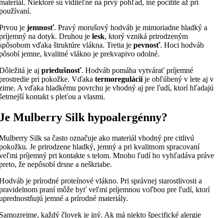
materiál. Niektoré sú viditeľné na prvý pohľad, iné pocítite až pri
používaní.
Prvou je
jemnosť
. Pravý morušový hodváb je mimoriadne hladký a
príjemný na dotyk. Druhou je
lesk
, ktorý vzniká prirodzeným
spôsobom vďaka štruktúre vlákna. Tretia je
pevnosť
. Hoci hodváb
pôsobí jemne, kvalitné vlákno je prekvapivo odolné.
Dôležitá je aj
priedušnosť
. Hodváb pomáha vytvárať príjemné
prostredie pri pokožke. Vďaka
termoregulácii
je obľúbený v lete aj v
zime. A vďaka hladkému povrchu je vhodný aj pre ľudí, ktorí hľadajú
šetrnejší kontakt s pleťou a vlasmi.
Je Mulberry Silk hypoalergénny?
Mulberry Silk sa často označuje ako materiál vhodný pre citlivú
pokožku. Je prirodzene hladký, jemný a pri kvalitnom spracovaní
veľmi príjemný pri kontakte s telom. Mnoho ľudí ho vyhľadáva práve
preto, že nepôsobí drsne a neškriabe.
Hodváb je prírodné proteínové vlákno. Pri správnej starostlivosti a
pravidelnom praní môže byť veľmi príjemnou voľbou pre ľudí, ktorí
uprednostňujú jemné a prírodné materiály.
Samozrejme, každý človek je iný. Ak má niekto špecifické alergie