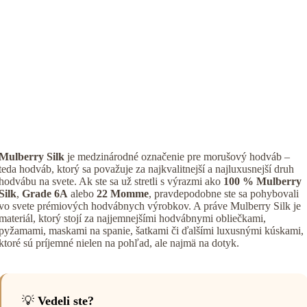
Mulberry Silk
je medzinárodné označenie pre morušový hodváb –
teda hodváb, ktorý sa považuje za najkvalitnejší a najluxusnejší druh
hodvábu na svete. Ak ste sa už stretli s výrazmi ako
100 % Mulberry
Silk
,
Grade 6A
alebo
22 Momme
, pravdepodobne ste sa pohybovali
vo svete prémiových hodvábnych výrobkov. A práve Mulberry Silk je
materiál, ktorý stojí za najjemnejšími hodvábnymi obliečkami,
pyžamami, maskami na spanie, šatkami či ďalšími luxusnými kúskami,
ktoré sú príjemné nielen na pohľad, ale najmä na dotyk.
💡
Vedeli ste?