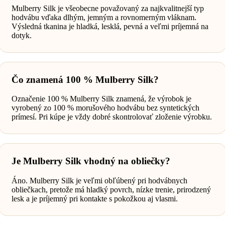
Mulberry Silk je všeobecne považovaný za najkvalitnejší typ
hodvábu vďaka dlhým, jemným a rovnomerným vláknam.
Výsledná tkanina je hladká, lesklá, pevná a veľmi príjemná na
dotyk.
Čo znamená 100 % Mulberry Silk?
Označenie 100 % Mulberry Silk znamená, že výrobok je
vyrobený zo 100 % morušového hodvábu bez syntetických
prímesí. Pri kúpe je vždy dobré skontrolovať zloženie výrobku.
Je Mulberry Silk vhodný na obliečky?
Áno. Mulberry Silk je veľmi obľúbený pri hodvábnych
obliečkach, pretože má hladký povrch, nízke trenie, prirodzený
lesk a je príjemný pri kontakte s pokožkou aj vlasmi.