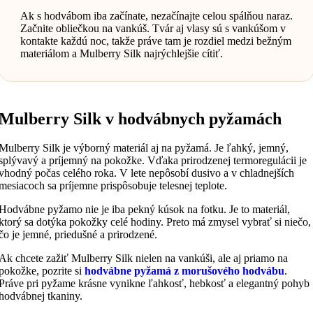
Ak s hodvábom iba začínate, nezačínajte celou spálňou naraz.
Začnite obliečkou na vankúš. Tvár aj vlasy sú s vankúšom v
kontakte každú noc, takže práve tam je rozdiel medzi bežným
materiálom a Mulberry Silk najrýchlejšie cítiť.
Mulberry Silk v hodvábnych pyžamách
Mulberry Silk je výborný materiál aj na pyžamá. Je ľahký, jemný,
splývavý a príjemný na pokožke. Vďaka prirodzenej termoregulácii je
vhodný počas celého roka. V lete nepôsobí dusivo a v chladnejších
mesiacoch sa príjemne prispôsobuje telesnej teplote.
Hodvábne pyžamo nie je iba pekný kúsok na fotku. Je to materiál,
ktorý sa dotýka pokožky celé hodiny. Preto má zmysel vybrať si niečo,
čo je jemné, priedušné a prirodzené.
Ak chcete zažiť Mulberry Silk nielen na vankúši, ale aj priamo na
pokožke, pozrite si
hodvábne pyžamá z morušového hodvábu
.
Práve pri pyžame krásne vynikne ľahkosť, hebkosť a elegantný pohyb
hodvábnej tkaniny.