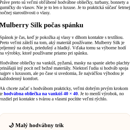
Práve preto sú veľmi obľúbené hodvábne obliečky, turbany, bonnety a
gumičky do vlasov. Nie je to len o luxuse. Je to praktická súčasť šetrnej
nočnej starostlivosti o vlasy.
Mulberry Silk počas spánku
Spánok je čas, keď je pokožka aj vlasy v dlhom kontakte s textíliou.
Preto veľmi záleží na tom, aký materiál používame. Mulberry Silk je
príjemný na dotyk, priedušný a hladký. Vďaka tomu sa výborne hodí
na výrobky, ktoré používame priamo pri spánku.
Hodvábne obliečky na vankúš, pyžamá, masky na spanie alebo plachty
prinášajú iný pocit než bežné materiály. Niektorí ľudia si hodváb spoja
najprv s luxusom, ale po čase si uvedomia, že najväčšou výhodou je
každodenný komfort.
Ak chcete začať s hodvábom prakticky, veľmi dobrým prvým krokom
je
hodvábna obliečka na vankúš 40 × 40
. Je to menší výrobok, no
rozdiel pri kontakte s tvárou a vlasmi pocítite veľmi rýchlo.
🌙 Malý hodvábny trik