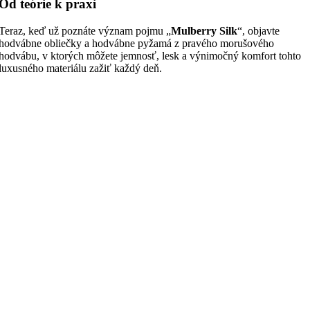
Od teórie k praxi
Teraz, keď už poznáte význam pojmu „
Mulberry Silk
“, objavte
hodvábne obliečky a hodvábne pyžamá z pravého morušového
hodvábu, v ktorých môžete jemnosť, lesk a výnimočný komfort tohto
luxusného materiálu zažiť každý deň.