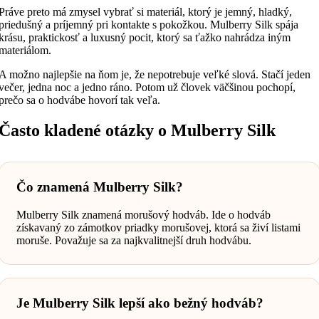
Práve preto má zmysel vybrať si materiál, ktorý je jemný, hladký,
priedušný a príjemný pri kontakte s pokožkou. Mulberry Silk spája
krásu, praktickosť a luxusný pocit, ktorý sa ťažko nahrádza iným
materiálom.
A možno najlepšie na ňom je, že nepotrebuje veľké slová. Stačí jeden
večer, jedna noc a jedno ráno. Potom už človek väčšinou pochopí,
prečo sa o hodvábe hovorí tak veľa.
Často kladené otázky o Mulberry Silk
Čo znamená Mulberry Silk?
Mulberry Silk znamená morušový hodváb. Ide o hodváb
získavaný zo zámotkov priadky morušovej, ktorá sa živí listami
moruše. Považuje sa za najkvalitnejší druh hodvábu.
Je Mulberry Silk lepší ako bežný hodváb?