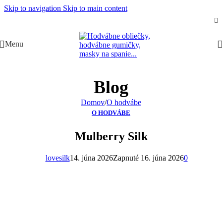
Skip to navigation
Skip to main content
Slovenská rodinná značka – Juraj & Monika
Menu
Blog
Domov
/
O hodvábe
O HODVÁBE
Mulberry Silk
lovesilk
14. júna 2026
Zapnuté 16. júna 2026
0