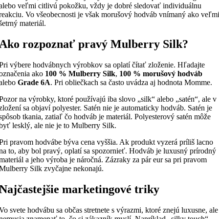
alebo veľmi citlivú pokožku, vždy je dobré sledovať individuálnu
reakciu. Vo všeobecnosti je však morušový hodváb vnímaný ako veľm
šetrný materiál.
Ako rozpoznať pravý Mulberry Silk?
Pri výbere hodvábnych výrobkov sa oplatí čítať zloženie. Hľadajte
označenia ako
100 % Mulberry Silk
,
100 % morušový hodváb
alebo
Grade 6A
. Pri obliečkach sa často uvádza aj hodnota Momme.
Pozor na výrobky, ktoré používajú iba slovo „silk“ alebo „satén“, ale v
zložení sa objaví polyester. Satén nie je automaticky hodváb. Satén je
spôsob tkania, zatiaľ čo hodváb je materiál. Polyesterový satén môže
byť lesklý, ale nie je to Mulberry Silk.
Pri pravom hodvábe býva cena vyššia. Ak produkt vyzerá príliš lacno
na to, aby bol pravý, oplatí sa spozornieť. Hodváb je luxusný prírodný
materiál a jeho výroba je náročná. Zázraky za pár eur sa pri pravom
Mulberry Silk zvyčajne nekonajú.
Najčastejšie marketingové triky
Vo svete hodvábu sa občas stretnete s výrazmi, ktoré znejú luxusne, ale
nemusia znamenať to, čo si zákazník myslí. Napríklad „silky touch“