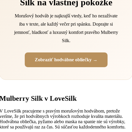
Silk na vlastnej pokožke
Morušový hodváb je najkrajší vtedy, keď ho nezažívate
iba v texte, ale každý večer pri spánku. Doprajte si
jemnosť, hladkosť a luxusný komfort pravého Mulberry
Silk.
Zobraziť hodvábne obliečky →
Mulberry Silk v LoveSilk
V LoveSilk pracujeme s pravým morušovým hodvábom, pretože
veríme, že pri hodvábnych výrobkoch rozhoduje kvalita materiálu.
Hodvábna obliečka, pyžamo alebo maska na spanie nie sú výrobky,
ktoré sa používajú raz za čas. Sú súčasťou každodenného komfortu.