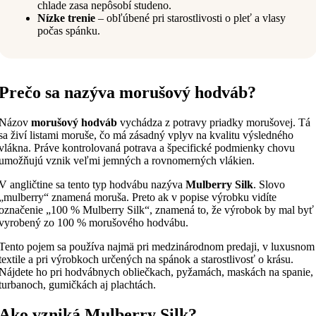
chlade zasa nepôsobí studeno.
Nízke trenie
– obľúbené pri starostlivosti o pleť a vlasy
počas spánku.
Prečo sa nazýva morušový hodváb?
Názov
morušový hodváb
vychádza z potravy priadky morušovej. Tá
sa živí listami moruše, čo má zásadný vplyv na kvalitu výsledného
vlákna. Práve kontrolovaná potrava a špecifické podmienky chovu
umožňujú vznik veľmi jemných a rovnomerných vlákien.
V angličtine sa tento typ hodvábu nazýva
Mulberry Silk
. Slovo
„mulberry“ znamená moruša. Preto ak v popise výrobku vidíte
označenie „100 % Mulberry Silk“, znamená to, že výrobok by mal byť
vyrobený zo 100 % morušového hodvábu.
Tento pojem sa používa najmä pri medzinárodnom predaji, v luxusnom
textile a pri výrobkoch určených na spánok a starostlivosť o krásu.
Nájdete ho pri hodvábnych obliečkach, pyžamách, maskách na spanie,
turbanoch, gumičkách aj plachtách.
Ako vzniká Mulberry Silk?