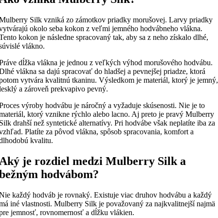
Mulberry Silk vzniká zo zámotkov priadky morušovej. Larvy priadky
vytvárajú okolo seba kokon z veľmi jemného hodvábneho vlákna.
Tento kokon je následne spracovaný tak, aby sa z neho získalo dlhé,
súvislé vlákno.
Práve dĺžka vlákna je jednou z veľkých výhod morušového hodvábu.
Dlhé vlákna sa dajú spracovať do hladšej a pevnejšej priadze, ktorá
potom vytvára kvalitnú tkaninu. Výsledkom je materiál, ktorý je jemný,
lesklý a zároveň prekvapivo pevný.
Proces výroby hodvábu je náročný a vyžaduje skúsenosti. Nie je to
materiál, ktorý vznikne rýchlo alebo lacno. Aj preto je pravý Mulberry
Silk drahší než syntetické alternatívy. Pri hodvábe však neplatíte iba za
vzhľad. Platíte za pôvod vlákna, spôsob spracovania, komfort a
dlhodobú kvalitu.
Aký je rozdiel medzi Mulberry Silk a
bežným hodvábom?
Nie každý hodváb je rovnaký. Existuje viac druhov hodvábu a každý
má iné vlastnosti. Mulberry Silk je považovaný za najkvalitnejší najmä
pre jemnosť, rovnomernosť a dĺžku vlákien.