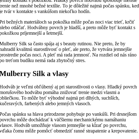
jemný kontakt s pokožkou. Hladký povrch hodvábu spôsobuje menšie
trenie než mnohé bežné textílie. To je dôležité najmä počas spánku, ke
je tvár v kontakte s vankúšom niekoľko hodín.
Pri bežných materiáloch sa pokožka môže počas noci viac trieť, krčiť
alebo otláčať. Hodvábny povrch je hladší, a preto môže byť kontakt s
pokožkou príjemnejší a šetrnejší.
Mulberry Silk sa často spája aj s beauty rutinou. Nie preto, že by
nahradil kvalitnú starostlivosť o pleť, ale preto, že vytvára jemnejšie
prostredie počas noci. A pleť má rada jemnosť. Na rozdiel od nás ráno
po treťom budíku nemá rada zbytočný stres.
Mulberry Silk a vlasy
Hodváb je veľmi obľúbený aj pri starostlivosti o vlasy. Hladký povrch
morušového hodvábu pomáha znižovať trenie medzi vlasmi a
obliečkou. To môže byť výhodné najmä pri dlhých, suchších,
kučeravých, farbených alebo jemných vlasoch.
Počas spánku sa hlava prirodzene pohybuje po vankúši. Pri drsnejšom
povrchu môže dochádzať k väčšiemu mechanickému namáhaniu
vlasov. Hodváb umožňuje vlasom jemnejšie sa kĺzať po povrchu,
vďaka čomu môže pomôcť obmedziť ranné strapatenie a krepovatenie.