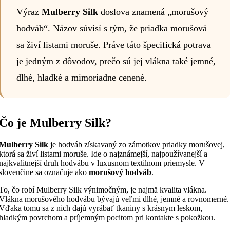
Výraz
Mulberry Silk
doslova znamená „morušový
hodváb“. Názov súvisí s tým, že priadka morušová
sa živí listami moruše. Práve táto špecifická potrava
je jedným z dôvodov, prečo sú jej vlákna také jemné,
dlhé, hladké a mimoriadne cenené.
Čo je Mulberry Silk?
Mulberry Silk
je hodváb získavaný zo zámotkov priadky morušovej,
ktorá sa živí listami moruše. Ide o najznámejší, najpoužívanejší a
najkvalitnejší druh hodvábu v luxusnom textilnom priemysle. V
slovenčine sa označuje ako
morušový hodváb
.
To, čo robí Mulberry Silk výnimočným, je najmä kvalita vlákna.
Vlákna morušového hodvábu bývajú veľmi dlhé, jemné a rovnomerné.
Vďaka tomu sa z nich dajú vyrábať tkaniny s krásnym leskom,
hladkým povrchom a príjemným pocitom pri kontakte s pokožkou.