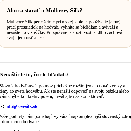
Ako sa starať o Mulberry Silk?
Mulberry Silk perte šetrne pri nízkej teplote, používajte jemný
prací prostriedok na hodváb, vyhnite sa bielidlám a aviváži a
nesušte ho v sušičke. Pri správnej starostlivosti si dlho zachová
svoju jemnosť a lesk.
Nenašli ste to, čo ste hľadali?
Slovník hodvábnych pojmov priebežne rozširujeme o nové výrazy a
témy zo sveta hodvábu. Ak ste nenašli odpoveď na svoju otázku alebo
vám chýba konkrétny pojem, neváhajte nás kontaktovať.
📧
info@lovesilk.sk
Vaše podnety nám pomáhajú vytvárať najkomplexnejší slovenský zdroj
informácií o hodvábe.