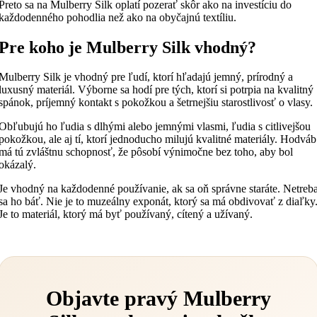
Preto sa na Mulberry Silk oplatí pozerať skôr ako na investíciu do
každodenného pohodlia než ako na obyčajnú textíliu.
Pre koho je Mulberry Silk vhodný?
Mulberry Silk je vhodný pre ľudí, ktorí hľadajú jemný, prírodný a
luxusný materiál. Výborne sa hodí pre tých, ktorí si potrpia na kvalitný
spánok, príjemný kontakt s pokožkou a šetrnejšiu starostlivosť o vlasy.
Obľubujú ho ľudia s dlhými alebo jemnými vlasmi, ľudia s citlivejšou
pokožkou, ale aj tí, ktorí jednoducho milujú kvalitné materiály. Hodváb
má tú zvláštnu schopnosť, že pôsobí výnimočne bez toho, aby bol
okázalý.
Je vhodný na každodenné používanie, ak sa oň správne staráte. Netreb
sa ho báť. Nie je to muzeálny exponát, ktorý sa má obdivovať z diaľky
Je to materiál, ktorý má byť používaný, cítený a užívaný.
Objavte pravý Mulberry