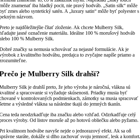
môže znamenať iba hladký pocit, nie pravý hodváb. „Satin silk“ môže
byť zmes alebo syntetický satén. A „luxury satin“ môže byť polyester s
pekným názvom.
Preto je najdôležitejšie čítať zloženie. Ak chcete Mulberry Silk,
hľadajte jasné označenie materiálu. Ideálne 100 % morušový hodváb
alebo 100 % Mulberry Silk.
Dobré značky sa nemusia schovávať za nejasné formulácie. Ak je
výrobok z kvalitného hodvábu, predajca to zvyčajne napíše priamo a
zrozumiteľne.
Prečo je Mulberry Silk drahší?
Mulberry Silk je drahší preto, že jeho výroba je náročná, vlákna sú
kvalitné a spracovanie si vyžaduje skúsenosti. Priadky musia byť
chované v kontrolovaných podmienkach, zámotky sa musia spracovať
šetrne a výsledné vlákna sa následne tkajú do jemných tkanín.
Cena teda neodzrkadľuje iba značku alebo vzhľad. Odzrkadľuje celý
proces výroby. Od listov moruše až po hotovú obliečku alebo pyžamo.
Pri kvalitnom hodvábe navyše nejde o jednorazový efekt. Ak sa oň
správne staráte, dokáže si dlho zachovať svoju jemnosť, lesk a komfort