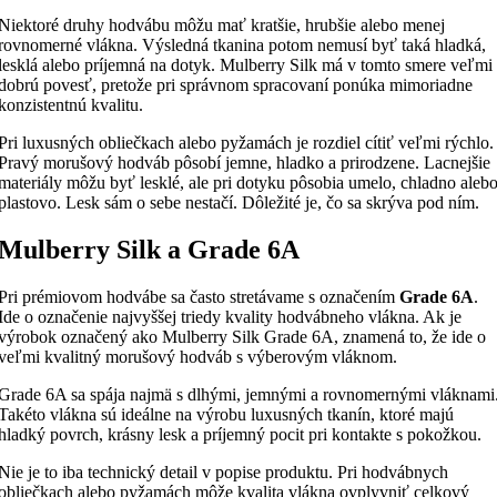
Niektoré druhy hodvábu môžu mať kratšie, hrubšie alebo menej
rovnomerné vlákna. Výsledná tkanina potom nemusí byť taká hladká,
lesklá alebo príjemná na dotyk. Mulberry Silk má v tomto smere veľmi
dobrú povesť, pretože pri správnom spracovaní ponúka mimoriadne
konzistentnú kvalitu.
Pri luxusných obliečkach alebo pyžamách je rozdiel cítiť veľmi rýchlo.
Pravý morušový hodváb pôsobí jemne, hladko a prirodzene. Lacnejšie
materiály môžu byť lesklé, ale pri dotyku pôsobia umelo, chladno aleb
plastovo. Lesk sám o sebe nestačí. Dôležité je, čo sa skrýva pod ním.
Mulberry Silk a Grade 6A
Pri prémiovom hodvábe sa často stretávame s označením
Grade 6A
.
Ide o označenie najvyššej triedy kvality hodvábneho vlákna. Ak je
výrobok označený ako Mulberry Silk Grade 6A, znamená to, že ide o
veľmi kvalitný morušový hodváb s výberovým vláknom.
Grade 6A sa spája najmä s dlhými, jemnými a rovnomernými vláknami
Takéto vlákna sú ideálne na výrobu luxusných tkanín, ktoré majú
hladký povrch, krásny lesk a príjemný pocit pri kontakte s pokožkou.
Nie je to iba technický detail v popise produktu. Pri hodvábnych
obliečkach alebo pyžamách môže kvalita vlákna ovplyvniť celkový