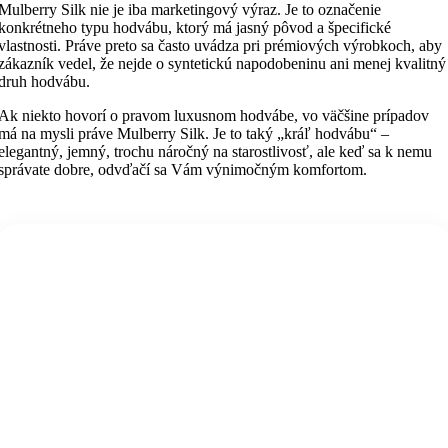
Mulberry Silk nie je iba marketingový výraz. Je to označenie
konkrétneho typu hodvábu, ktorý má jasný pôvod a špecifické
vlastnosti. Práve preto sa často uvádza pri prémiových výrobkoch, aby
zákazník vedel, že nejde o syntetickú napodobeninu ani menej kvalitný
druh hodvábu.
Ak niekto hovorí o pravom luxusnom hodvábe, vo väčšine prípadov
má na mysli práve Mulberry Silk. Je to taký „kráľ hodvábu“ –
elegantný, jemný, trochu náročný na starostlivosť, ale keď sa k nemu
správate dobre, odvďačí sa Vám výnimočným komfortom.