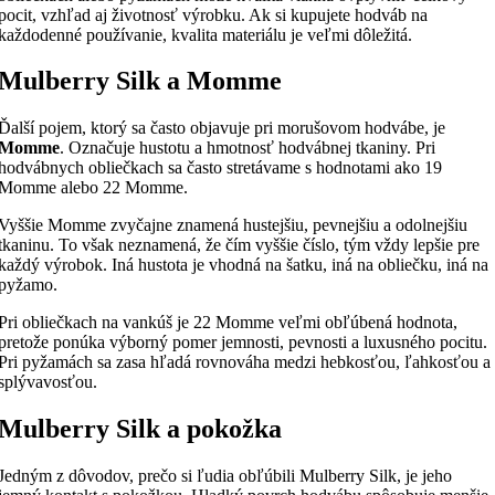
pocit, vzhľad aj životnosť výrobku. Ak si kupujete hodváb na
každodenné používanie, kvalita materiálu je veľmi dôležitá.
Mulberry Silk a Momme
Ďalší pojem, ktorý sa často objavuje pri morušovom hodvábe, je
Momme
. Označuje hustotu a hmotnosť hodvábnej tkaniny. Pri
hodvábnych obliečkach sa často stretávame s hodnotami ako 19
Momme alebo 22 Momme.
Vyššie Momme zvyčajne znamená hustejšiu, pevnejšiu a odolnejšiu
tkaninu. To však neznamená, že čím vyššie číslo, tým vždy lepšie pre
každý výrobok. Iná hustota je vhodná na šatku, iná na obliečku, iná na
pyžamo.
Pri obliečkach na vankúš je 22 Momme veľmi obľúbená hodnota,
pretože ponúka výborný pomer jemnosti, pevnosti a luxusného pocitu.
Pri pyžamách sa zasa hľadá rovnováha medzi hebkosťou, ľahkosťou a
splývavosťou.
Mulberry Silk a pokožka
Jedným z dôvodov, prečo si ľudia obľúbili Mulberry Silk, je jeho