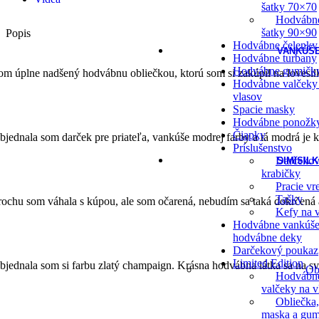
šatky 70×70
Hodvábn
šatky 90×90
Popis
Hodvábne čelenky
VANKÚŠE
Hodvábne turbany
Hodvábne gumičk
om úplne nadšený hodvábnu obliečkou, ktorú som si zakúpil na lovesil
Hodvábne valčeky
vlasov
Spacie masky
Hodvábne ponožk
Čiapky
bjednala som darček pre priateľa, vankúše modrej farby a tá modrá je kr
Príslušenstvo
Darčeko
SIMISILK
krabičky
Pracie vr
Tašky
rochu som váhala s kúpou, ale som očarená, nebudím sa taká dokrčená 
Kefy na v
Hodvábne vankúše
hodvábne deky
Darčekový poukaz
Limited Edition
bjednala som si farbu zlatý champaign. Krásna hodvábna látka sa na sve
Ob
Hodvábn
valčeky na v
Obliečka,
maska a gum