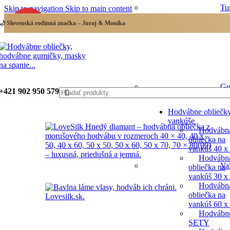
Tu
Skip to navigation
Skip to main content
🌙 Slovenská rodinná značka – Juraj & Monika
-12%
NOVINKY
Gu
+421 902 950 579
Hodvábne obliečk
vankúše
Hodvábn
obliečka na
vankúš 40 x
Hodvábn
Va
obliečka na
vankúš 30 x
Hodvábn
obliečka na
vankúš 60 x
Hodvábn
SETY