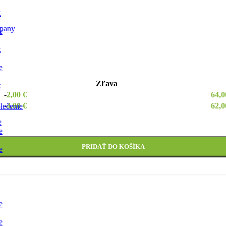
x
pany
e
x
e
Zľava
x
-
2,00
€
64,
-
4,00
€
62,
lečenie
nt
e
e
PRIDAŤ DO KOŠÍKA
e
e
e