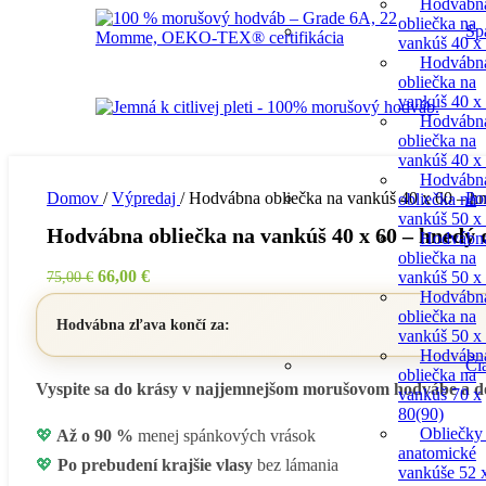
Hodvábn
obliečka na
Sp
vankúš 40 x
Hodvábn
obliečka na
vankúš 40 x
Hodvábn
obliečka na
vankúš 40 x
Hodvábn
Domov
/
Výpredaj
/
Hodvábna obliečka na vankúš 40 x 60 – h
Po
obliečka na
vankúš 50 x
Hodvábna obliečka na vankúš 40 x 60 – hnedý
Hodvábn
obliečka na
Pôvodná
Aktuálna
66,00
€
vankúš 50 x
75,00
€
cena
cena
Hodvábn
obliečka na
bola:
je:
Hodvábna zľava končí za:
vankúš 50 x
75,00 €.
66,00 €.
Hodvábn
Či
obliečka na
Vyspite sa do krásy v najjemnejšom morušovom hodvábe a do
vankúš 70 x
80(90)
Obliečky
💖
Až o 90 %
menej spánkových vrások
anatomické
💖
Po prebudení krajšie vlasy
bez lámania
vankúše 52 