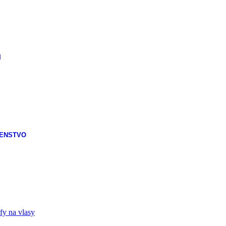
I
ŠENSTVO
fy na vlasy