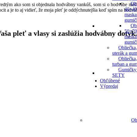
Ob
redtým ako som si objednala hodvábny vankúš, som si o hodvábe niečo
40×40
ocit a je to aj vidieť, že moja pleť je oddýchnutejšia keď spím na hod
maska
gumič
Ob
50×70
aša pleť a vlasy si zaslúžia hodvábny dotyk.
maska
gumič
Obliečka,
uterák a gum
Obliečka,
turban a gu
Gumičky
SETY
Obľúbené
Výpredaj
Ob