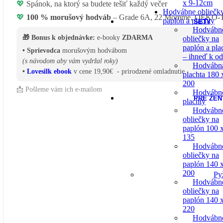
x 9-12cm
💖
Spánok, na ktorý sa budete tešiť každý večer
Hodvábne obliečk
💖
100 % morušový hodváb
– Grade 6A, 22 Momme, OEKO-TE
paplón a plachty
SETY
Hodvábn
🎁 Bonus k objednávke:
e-booky
ZDARMA
obliečky na
paplón a pla
• Sprievodca
morušovým hodvábom
– ihneď k o
(s návodom aby vám vydržal roky)
Hodvábn
•
Lovesilk ebook
v cene 19,90€ - prirodzené omladnutie
plachta 180 
200
📩 Pošleme vám ich e-mailom
Hodvábn
PRE ŽEN
plachty
Hodvábn
obliečky na
paplón 100 
135
Hodvábn
obliečky na
paplón 140 
200
Py
Hodvábn
obliečky na
paplón 140 
220
Hodvábn