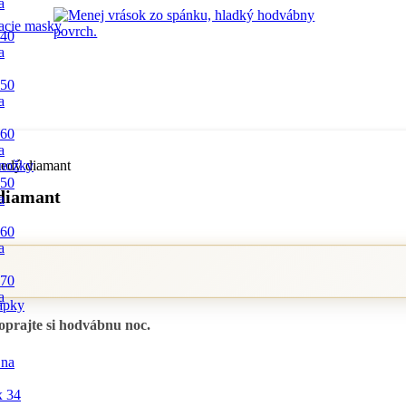
a
acie masky
 40
a
 50
a
 60
a
nedý diamant
nožky
 50
 diamant
a
 60
a
 70
a
apky
prajte si hodvábnu noc.
 na
x 34