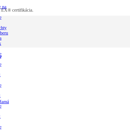
y na
X® certifikácia.
e
chty
dberu
a
x
e
Y
e
x
e
x
žamá
e
x
e