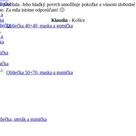
liečka
 prečítala. Jeho hladký povrch umožňuje pokožke a vlasom slobodné p
,
vábe. Za mňa istotne odporúčam! 🙂
 a
ka
Klaudia
Košice
liečka
Obliečka 40×40, maska a gumička
,
 a
ka
ička
mička
 –
Obliečka 50×70, maska a gumička
liečka, uterák a gumička