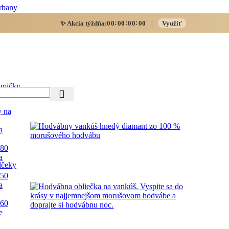
rbany
:
:
:
✨ Akcia týždňa:
00
00
00
00
Využiť
|
mičky
y na
a
 80
a
lčeky
 50
a
 60
e