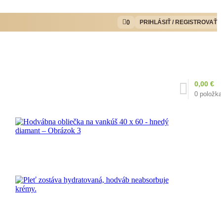
0
PRIHLÁSIŤ / REGISTROVAŤ
0,00
€
0
položk