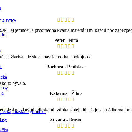
e
 A DEKY
y
k.sk. Jej jemnosť a prvotriedna kvalita materiálu mi každú noc zabezp
 do
Peter
Nitra
y
ásna žiarivá, ale skor tmavsia modrá. spokojnost.
vé
Barbora
Bratislava
ecká
ako to bývalo.
lasy
 a
Katarína
Žilina
tle leskne zlatými odleskami, vďaka zlatej niti. To je tak nádherná f
liečka, maska a gumička
e
lasy
Zuzana
Brusno
ička