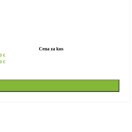
Cena za kus
00
€
00
€