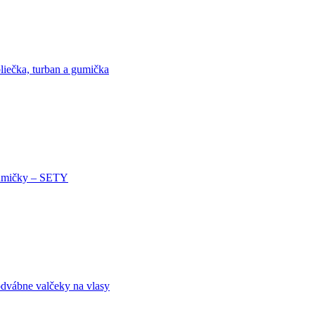
liečka, turban a gumička
mičky – SETY
dvábne valčeky na vlasy