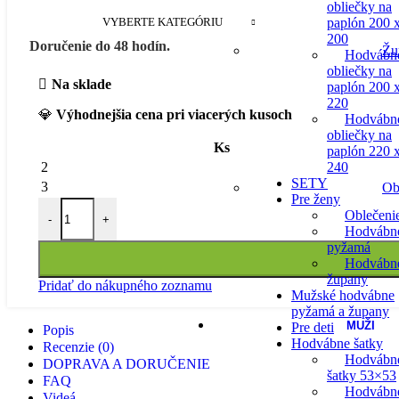
obliečky na
VYBERTE KATEGÓRIU
paplón 200 
200
Doručenie do 48 hodín.
Žu
Hodvábn
obliečky na
Na sklade
paplón 200 
220
💎
Výhodnejšia cena pri viacerých kusoch
Hodvábn
obliečky na
Ks
paplón 220 
240
2
SETY
3
Ob
Pre ženy
množstvo Hodvábna obliečka na vankúš 40 x 60 - hnedý diama
Oblečeni
-
+
Hodvábn
pyžamá
Hodvábn
župany
Pridať do nákupného zoznamu
Mužské hodvábne
pyžamá a župany
MUŽI
Pre deti
Popis
Hodvábne šatky
Recenzie (0)
Hodvábn
DOPRAVA A DORUČENIE
šatky 53×53
FAQ
Hodvábn
Videá