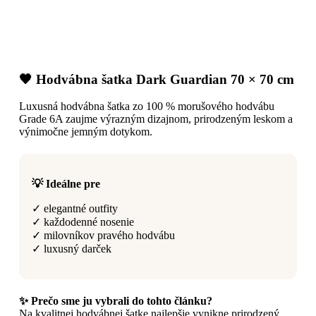
🖤 Hodvábna šatka Dark Guardian 70 × 70 cm
Luxusná hodvábna šatka zo 100 % morušového hodvábu
Grade 6A zaujme výrazným dizajnom, prirodzeným leskom a
výnimočne jemným dotykom.
💡 Ideálne pre
✓ elegantné outfity
✓ každodenné nosenie
✓ milovníkov pravého hodvábu
✓ luxusný darček
✨ Prečo sme ju vybrali do tohto článku?
Na kvalitnej hodvábnej šatke najlepšie vynikne prirodzený