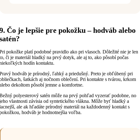
9. Čo je lepšie pre pokožku – hodváb alebo
satén?
Pri pokožke platí podobné pravidlo ako pri vlasoch. Dôležité nie je len
to, či je materiál hladký na prvý dotyk, ale aj to, ako pôsobí počas
niekoľkých hodín kontaktu.
Pravý hodváb je prírodný, ľahký a priedušný. Preto je obľúbený pri
obliečkach, šatkách aj nočnom oblečení. Pri kontakte s tvárou, krkom
alebo dekoltom pôsobí jemne a komfortne.
Bežný polyesterový satén môže na prvý pohľad vyzerať podobne, no
jeho vlastnosti závisia od syntetického vlákna. Môže byť hladký a
lacnejší, ale ak hľadáte prírodný materiál na každodenný kontakt s
pokožkou, hodváb je hodnotnejšia voľba.