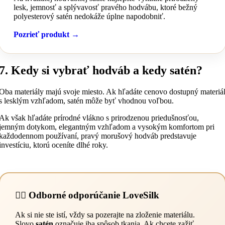
lesk, jemnosť a splývavosť pravého hodvábu, ktoré bežný
polyesterový satén nedokáže úplne napodobniť.
Pozrieť produkt →
7. Kedy si vybrať hodváb a kedy satén?
Oba materiály majú svoje miesto. Ak hľadáte cenovo dostupný materiá
s lesklým vzhľadom, satén môže byť vhodnou voľbou.
Ak však hľadáte prírodné vlákno s prirodzenou priedušnosťou,
jemným dotykom, elegantným vzhľadom a vysokým komfortom pri
každodennom používaní, pravý morušový hodváb predstavuje
investíciu, ktorú oceníte dlhé roky.
👩‍⚕️ Odborné odporúčanie LoveSilk
Ak si nie ste istí, vždy sa pozerajte na zloženie materiálu.
Slovo
satén
označuje iba spôsob tkania. Ak chcete zažiť