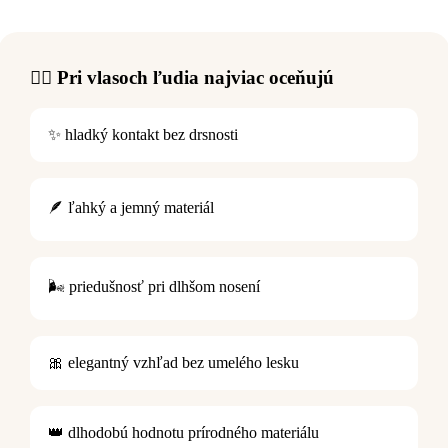
💇‍♀️ Pri vlasoch ľudia najviac oceňujú
✨ hladký kontakt bez drsnosti
🪶 ľahký a jemný materiál
🌬️ priedušnosť pri dlhšom nosení
🎀 elegantný vzhľad bez umelého lesku
👑 dlhodobú hodnotu prírodného materiálu