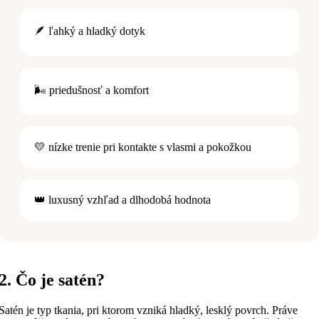
🪶 ľahký a hladký dotyk
🌬️ priedušnosť a komfort
💛 nízke trenie pri kontakte s vlasmi a pokožkou
👑 luxusný vzhľad a dlhodobá hodnota
2. Čo je satén?
Satén je typ tkania, pri ktorom vzniká hladký, lesklý povrch. Práve