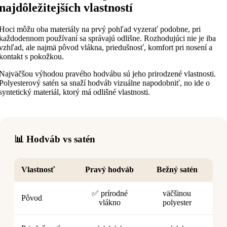
najdôležitejších vlastností
Hoci môžu oba materiály na prvý pohľad vyzerať podobne, pri
každodennom používaní sa správajú odlišne. Rozhodujúci nie je iba
vzhľad, ale najmä pôvod vlákna, priedušnosť, komfort pri nosení a
kontakt s pokožkou.
Najväčšou výhodou pravého hodvábu sú jeho prirodzené vlastnosti.
Polyesterový satén sa snaží hodváb vizuálne napodobniť, no ide o
syntetický materiál, ktorý má odlišné vlastnosti.
📊 Hodváb vs satén
Vlastnosť
Pravý hodváb
Bežný satén
✅ prírodné
väčšinou
Pôvod
vlákno
polyester