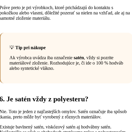
Práve preto je pri výrobkoch, ktoré prichádzajú do kontaktu s
pokožkou alebo vlasmi, dôležité pozerať sa nielen na vzhľad, ale aj na
samotné zloženie materiálu.
💡
Tip pri nákupe
Ak výrobca uvádza iba označenie
satén
, vždy si pozrite
materiálové zloženie. Rozhodujúce je, či ide o 100 % hodváb
alebo syntetické vlákno.
6. Je satén vždy z polyesteru?
Nie. Toto je jeden z najčastejších omylov. Satén označuje iba spôsob
tkania, preto môže byť vyrobený z rôznych materiálov.
Existuje bavlnený satén, viskózový satén aj hodvábny satén.