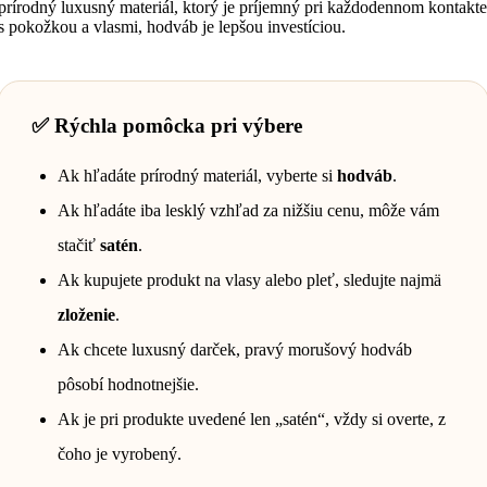
prírodný luxusný materiál, ktorý je príjemný pri každodennom kontakte
s pokožkou a vlasmi, hodváb je lepšou investíciou.
✅ Rýchla pomôcka pri výbere
Ak hľadáte prírodný materiál, vyberte si
hodváb
.
Ak hľadáte iba lesklý vzhľad za nižšiu cenu, môže vám
stačiť
satén
.
Ak kupujete produkt na vlasy alebo pleť, sledujte najmä
zloženie
.
Ak chcete luxusný darček, pravý morušový hodváb
pôsobí hodnotnejšie.
Ak je pri produkte uvedené len „satén“, vždy si overte, z
čoho je vyrobený.