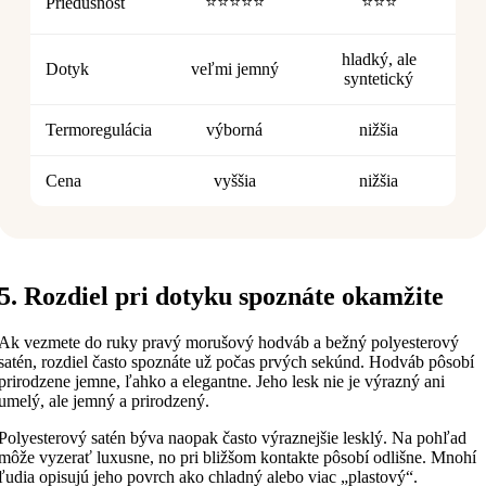
⭐⭐⭐⭐⭐
⭐⭐⭐
Priedušnosť
hladký, ale
Dotyk
veľmi jemný
syntetický
Termoregulácia
výborná
nižšia
Cena
vyššia
nižšia
5. Rozdiel pri dotyku spoznáte okamžite
Ak vezmete do ruky pravý morušový hodváb a bežný polyesterový
satén, rozdiel často spoznáte už počas prvých sekúnd. Hodváb pôsobí
prirodzene jemne, ľahko a elegantne. Jeho lesk nie je výrazný ani
umelý, ale jemný a prirodzený.
Polyesterový satén býva naopak často výraznejšie lesklý. Na pohľad
môže vyzerať luxusne, no pri bližšom kontakte pôsobí odlišne. Mnohí
ľudia opisujú jeho povrch ako chladný alebo viac „plastový“.