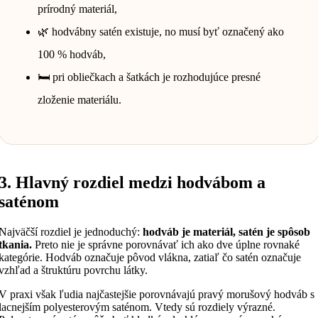
prírodný materiál,
🌿 hodvábny satén existuje, no musí byť označený ako
100 % hodváb,
🛏️ pri obliečkach a šatkách je rozhodujúce presné
zloženie materiálu.
3. Hlavný rozdiel medzi hodvábom a
saténom
Najväčší rozdiel je jednoduchý:
hodváb je materiál, satén je spôsob
tkania.
Preto nie je správne porovnávať ich ako dve úplne rovnaké
kategórie. Hodváb označuje pôvod vlákna, zatiaľ čo satén označuje
vzhľad a štruktúru povrchu látky.
V praxi však ľudia najčastejšie porovnávajú pravý morušový hodváb s
lacnejším polyesterovým saténom. Vtedy sú rozdiely výrazné.