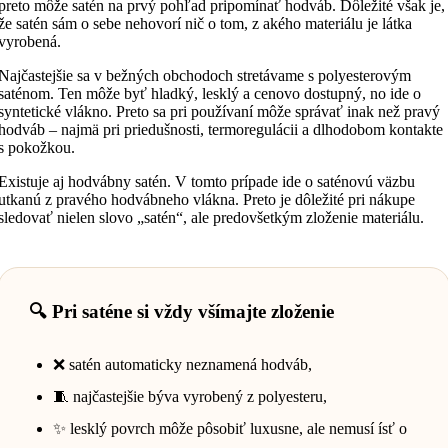
preto môže satén na prvý pohľad pripomínať hodváb. Dôležité však je,
že satén sám o sebe nehovorí nič o tom, z akého materiálu je látka
vyrobená.
Najčastejšie sa v bežných obchodoch stretávame s polyesterovým
saténom. Ten môže byť hladký, lesklý a cenovo dostupný, no ide o
syntetické vlákno. Preto sa pri používaní môže správať inak než pravý
hodváb – najmä pri priedušnosti, termoregulácii a dlhodobom kontakte
s pokožkou.
Existuje aj hodvábny satén. V tomto prípade ide o saténovú väzbu
utkanú z pravého hodvábneho vlákna. Preto je dôležité pri nákupe
sledovať nielen slovo „satén“, ale predovšetkým zloženie materiálu.
🔍 Pri saténe si vždy všímajte zloženie
❌ satén automaticky neznamená hodváb,
🧵 najčastejšie býva vyrobený z polyesteru,
✨ lesklý povrch môže pôsobiť luxusne, ale nemusí ísť o