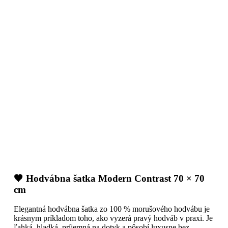
🖤 Hodvábna šatka Modern Contrast 70 × 70
cm
Elegantná hodvábna šatka zo 100 % morušového hodvábu je
krásnym príkladom toho, ako vyzerá pravý hodváb v praxi. Je
ľahká, hladká, príjemná na dotyk a pôsobí luxusne bez