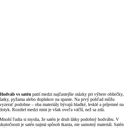
Hodváb vs satén
patrí medzi najčastejšie otázky pri výbere obliečky,
šatky, pyžama alebo doplnkov na spanie. Na prvý pohľad môžu
vyzerať podobne – oba materiály bývajú hladké, lesklé a príjemné na
dotyk. Rozdiel medzi nimi je však oveľa väčší, než sa zdá.
Mnohí ľudia si myslia, že satén je druh látky podobný hodvábu. V
skutočnosti je satén najmä spôsob tkania, nie samotný materiál. Satén