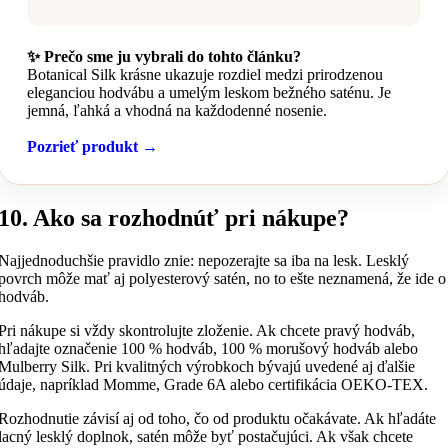
✨ Prečo sme ju vybrali do tohto článku?
Botanical Silk krásne ukazuje rozdiel medzi prirodzenou
eleganciou hodvábu a umelým leskom bežného saténu. Je
jemná, ľahká a vhodná na každodenné nosenie.
Pozrieť produkt →
10. Ako sa rozhodnúť pri nákupe?
Najjednoduchšie pravidlo znie: nepozerajte sa iba na lesk. Lesklý
povrch môže mať aj polyesterový satén, no to ešte neznamená, že ide o
hodváb.
Pri nákupe si vždy skontrolujte zloženie. Ak chcete pravý hodváb,
hľadajte označenie 100 % hodváb, 100 % morušový hodváb alebo
Mulberry Silk. Pri kvalitných výrobkoch bývajú uvedené aj ďalšie
údaje, napríklad Momme, Grade 6A alebo certifikácia OEKO-TEX.
Rozhodnutie závisí aj od toho, čo od produktu očakávate. Ak hľadáte
lacný lesklý doplnok, satén môže byť postačujúci. Ak však chcete