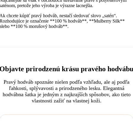
Najčastejšie sa však v obchodoch stretávame práve s polyesterovým
saténom, pretože jeho výroba je výrazne lacnejšia.
Ak chcete kúpiť pravý hodváb, nestačí sledovať slovo „satén“.
Rozhodujúce je označenie **100 % hodváb**, **Mulberry Silk**
alebo **100 % morušový hodváb**.
Objavte prirodzenú krásu pravého hodváb
Pravý hodváb spoznáte nielen podľa vzhľadu, ale aj podľa
ľahkosti, splývavosti a prirodzeného lesku. Elegantná
hodvábna šatka je jedným z najkrajších spôsobov, ako tieto
vlastnosti zažiť na vlastnej koži.