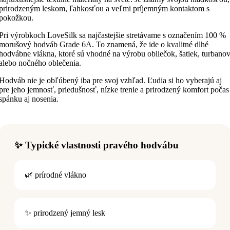
prirodzeným leskom, ľahkosťou a veľmi príjemným kontaktom s
pokožkou.
Pri výrobkoch LoveSilk sa najčastejšie stretávame s označením 100 %
morušový hodváb Grade 6A. To znamená, že ide o kvalitné dlhé
hodvábne vlákna, ktoré sú vhodné na výrobu obliečok, šatiek, turbano
alebo nočného oblečenia.
Hodváb nie je obľúbený iba pre svoj vzhľad. Ľudia si ho vyberajú aj
pre jeho jemnosť, priedušnosť, nízke trenie a prirodzený komfort počas
spánku aj nosenia.
✨ Typické vlastnosti pravého hodvábu
🌿 prírodné vlákno
✨ prirodzený jemný lesk