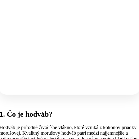
1. Čo je hodváb?
Hodváb je prírodné živočíšne vlákno, ktoré vzniká z kokonov priadky
morušovej. Kvalitný morušový hodváb patrí medzi najjemnejšie a
najluxusnejšie textilné materiály na svete. Je známy svojou hladkosťou,