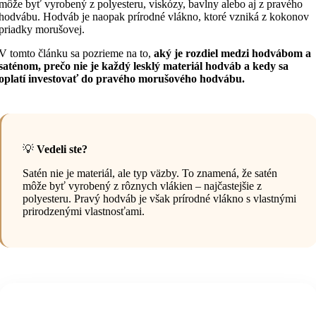
môže byť vyrobený z polyesteru, viskózy, bavlny alebo aj z pravého
hodvábu. Hodváb je naopak prírodné vlákno, ktoré vzniká z kokonov
priadky morušovej.
V tomto článku sa pozrieme na to,
aký je rozdiel medzi hodvábom a
saténom, prečo nie je každý lesklý materiál hodváb a kedy sa
oplatí investovať do pravého morušového hodvábu.
💡
Vedeli ste?
Satén nie je materiál, ale typ väzby. To znamená, že satén
môže byť vyrobený z rôznych vlákien – najčastejšie z
polyesteru. Pravý hodváb je však prírodné vlákno s vlastnými
prirodzenými vlastnosťami.