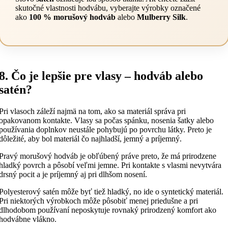
skutočné vlastnosti hodvábu, vyberajte výrobky označené
ako
100 % morušový hodváb
alebo
Mulberry Silk
.
8. Čo je lepšie pre vlasy – hodváb alebo
satén?
Pri vlasoch záleží najmä na tom, ako sa materiál správa pri
opakovanom kontakte. Vlasy sa počas spánku, nosenia šatky alebo
používania doplnkov neustále pohybujú po povrchu látky. Preto je
dôležité, aby bol materiál čo najhladší, jemný a príjemný.
Pravý morušový hodváb je obľúbený práve preto, že má prirodzene
hladký povrch a pôsobí veľmi jemne. Pri kontakte s vlasmi nevytvára
drsný pocit a je príjemný aj pri dlhšom nosení.
Polyesterový satén môže byť tiež hladký, no ide o syntetický materiál.
Pri niektorých výrobkoch môže pôsobiť menej priedušne a pri
dlhodobom používaní neposkytuje rovnaký prirodzený komfort ako
hodvábne vlákno.