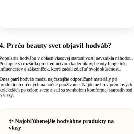
4. Prečo beauty svet objavil hodváb?
Popularita hodvábu v oblasti vlasovej starostlivosti nevznikla náhodou.
Postupne sa rozšírila prostredníctvom kaderníkov, beauty blogeriek,
influencerov a zákazníčok, ktoré začali zdieľať svoje skúsenosti.
Dnes patrí hodváb medzi najčastejšie odporúčané materiály pri
produktoch určených na nočné používanie. Nájdeme ho v prémiových
kolekciách po celom svete a stal sa symbolom komfortnej starostlivosti
o vlasy.
✨ Najobľúbenejšie hodvábne produkty na
vlasy