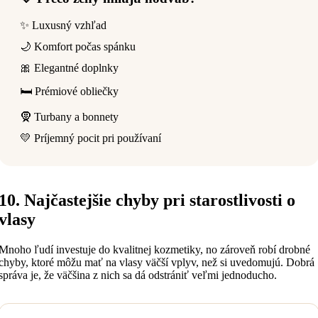
✨ Luxusný vzhľad
🌙 Komfort počas spánku
🎀 Elegantné doplnky
🛏️ Prémiové obliečky
🧕 Turbany a bonnety
💛 Príjemný pocit pri používaní
10. Najčastejšie chyby pri starostlivosti o
vlasy
Mnoho ľudí investuje do kvalitnej kozmetiky, no zároveň robí drobné
chyby, ktoré môžu mať na vlasy väčší vplyv, než si uvedomujú. Dobrá
správa je, že väčšina z nich sa dá odstrániť veľmi jednoducho.