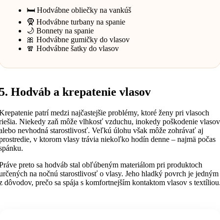
🛏️ Hodvábne obliečky na vankúš
🧕 Hodvábne turbany na spanie
🌙 Bonnety na spanie
🎀 Hodvábne gumičky do vlasov
🧣 Hodvábne šatky do vlasov
5. Hodváb a krepatenie vlasov
Krepatenie patrí medzi najčastejšie problémy, ktoré ženy pri vlasoch
riešia. Niekedy zaň môže vlhkosť vzduchu, inokedy poškodenie vlasov
alebo nevhodná starostlivosť. Veľkú úlohu však môže zohrávať aj
prostredie, v ktorom vlasy trávia niekoľko hodín denne – najmä počas
spánku.
Práve preto sa hodváb stal obľúbeným materiálom pri produktoch
určených na nočnú starostlivosť o vlasy. Jeho hladký povrch je jedným
z dôvodov, prečo sa spája s komfortnejším kontaktom vlasov s textíliou