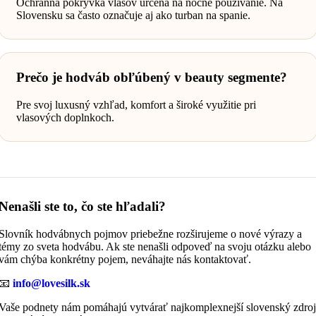
Ochranná pokrývka vlasov určená na nočné používanie. Na
Slovensku sa často označuje aj ako turban na spanie.
Prečo je hodváb obľúbený v beauty segmente?
Pre svoj luxusný vzhľad, komfort a široké využitie pri
vlasových doplnkoch.
Nenašli ste to, čo ste hľadali?
Slovník hodvábnych pojmov priebežne rozširujeme o nové výrazy a
témy zo sveta hodvábu. Ak ste nenašli odpoveď na svoju otázku alebo
vám chýba konkrétny pojem, neváhajte nás kontaktovať.
📧
info@lovesilk.sk
Vaše podnety nám pomáhajú vytvárať najkomplexnejší slovenský zdroj