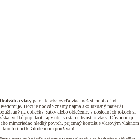
Hodváb a vlasy
patria k sebe oveľa viac, než si mnoho ľudí
uvedomuje. Hoci je hodváb známy najmä ako luxusný materiál
používaný na obliečky, šatky alebo oblečenie, v posledných rokoch si
získal veľkú popularitu aj v oblasti starostlivosti o vlasy. Dôvodom je
jeho mimoriadne hladký povrch, príjemný kontakt s vlasovým vláknom
a komfort pri každodennom používaní.