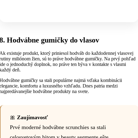
8. Hodvábne gumičky do vlasov
Ak existuje produkt, ktorý priniesol hodváb do každodennej vlasovej
rutiny miliónom žien, sú to práve hodvábne gumičky. Na prvý pohľad
ide o jednoduchý doplnok, no práve ten býva v kontakte s vlasmi
každý deň.
Hodvábne gumičky sa stali populárne najmä vďaka kombinácii
elegancie, komfortu a luxusného vzhľadu. Dnes patria medzi
najpredávanejšie hodvábne produkty na svete.
🎀
Zaujímavosť
Prvé moderné hodvábne scrunchies sa stali
celosvetovým hitom v beauty segmente ešte