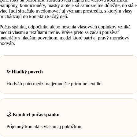
Šampóny, kondicionéry, masky a oleje sú samozrejme dôležité, no stále
viac ľudí si začalo uvedomovať aj význam prostredia, s ktorým vlasy
prichádzajú do kontaktu každý deň.
Počas spánku, odpočinku alebo nosenia vlasových doplnkov vzniká
medzi vlasmi a textíliami trenie. Práve preto sa začali používať
materiály s hladším povrchom, medzi ktoré patrí aj pravý morušový
hodváb.
✨ Hladký povrch
Hodváb patrí medzi najjemnejšie prírodné textílie.
🌙 Komfort počas spánku
Príjemný kontakt s vlasmi aj pokožkou.