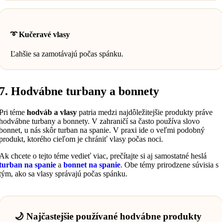
➰ Kučeravé vlasy
Ľahšie sa zamotávajú počas spánku.
7. Hodvábne turbany a bonnety
Pri téme
hodváb a vlasy
patria medzi najdôležitejšie produkty práve
hodvábne turbany a bonnety. V zahraničí sa často používa slovo
bonnet, u nás skôr turban na spanie. V praxi ide o veľmi podobný
produkt, ktorého cieľom je chrániť vlasy počas noci.
Ak chcete o tejto téme vedieť viac, prečítajte si aj samostatné heslá
turban na spanie
a
bonnet na spanie
. Obe témy prirodzene súvisia s
tým, ako sa vlasy správajú počas spánku.
🌙 Najčastejšie používané hodvábne produkty