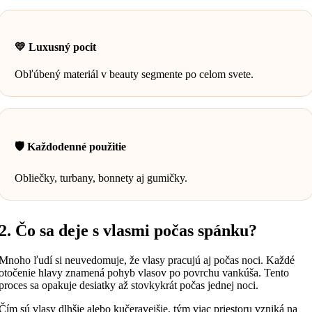
💛 Luxusný pocit
Obľúbený materiál v beauty segmente po celom svete.
🛡️ Každodenné použitie
Obliečky, turbany, bonnety aj gumičky.
2. Čo sa deje s vlasmi počas spánku?
Mnoho ľudí si neuvedomuje, že vlasy pracujú aj počas noci. Každé
otočenie hlavy znamená pohyb vlasov po povrchu vankúša. Tento
proces sa opakuje desiatky až stovkykrát počas jednej noci.
Čím sú vlasy dlhšie alebo kučeravejšie, tým viac priestoru vzniká na