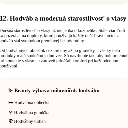
12. Hodváb a moderná starostlivosť o vlasy
Dnešná starostlivosť o vlasy už nie je iba o kozmetike. Stále viac ľudí
sa pozerá aj na doplnky, ktoré používajú každý deň. Práve preto sa
hodváb stal symbolom prémiovej beauty rutiny.
Od hodvábnych obliečok cez turbany až po gumičky – všetky tieto
produkty majú spoločnú jednu vec. Sú navrhnuté tak, aby boli príjemn
pri kontakte s vlasmi a zároveň prinášali komfort pri každodennom
používaní.
✨ Beauty výbava milovníčok hodvábu
🛏️ Hodvábna obliečka
🎀 Hodvábna gumička
🧕 Hodvábny turban