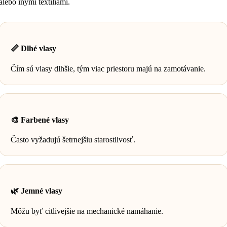
alebo inými textíliami.
📏 Dlhé vlasy
Čím sú vlasy dlhšie, tým viac priestoru majú na zamotávanie.
🎨 Farbené vlasy
Často vyžadujú šetrnejšiu starostlivosť.
🌿 Jemné vlasy
Môžu byť citlivejšie na mechanické namáhanie.