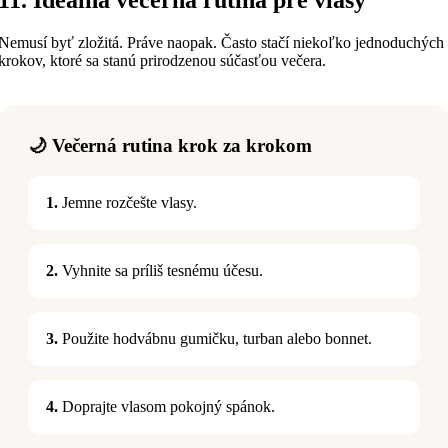
11. Ideálna večerná rutina pre vlasy
Nemusí byť zložitá. Práve naopak. Často stačí niekoľko jednoduchých
krokov, ktoré sa stanú prirodzenou súčasťou večera.
🌙 Večerná rutina krok za krokom
1.
Jemne rozčešte vlasy.
2.
Vyhnite sa príliš tesnému účesu.
3.
Použite hodvábnu gumičku, turban alebo bonnet.
4.
Doprajte vlasom pokojný spánok.