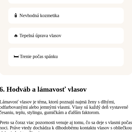
🧴 Nevhodná kozmetika
🔥 Tepelná úprava vlasov
🛏️ Trenie počas spánku
6. Hodváb a lámavosť vlasov
Lámavosť vlasov je téma, ktorú poznajú najmä ženy s dlhými,
odfarbovanými alebo jemnými vlasmi. Vlasy sú každý deň vystavené
česaniu, teplu, stylingu, gumičkám a ďalším faktorom.
Preto sa čoraz viac pozornosti venuje aj tomu, čo sa deje s vlasmi počas
noci. Práve vtedy dochádza k dlhodobému kontaktu vlasov s obliečkou