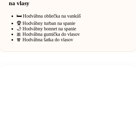
na vlasy
🛏️ Hodvábna obliečka na vankúš
🧕 Hodvábny turban na spanie
🌙 Hodvábny bonnet na spanie
🎀 Hodvábna gumička do vlasov
🧣 Hodvábna šatka do vlasov