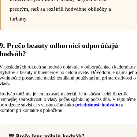
predtým, než sa rozšírili hodvábne obliečky a
turbany.
9. Prečo beauty odborníci odporúčajú
hodváb?
V posledných rokoch sa hodváb objavuje v odporúčaniach kaderníkov,
stylistov a beauty influencerov po celom svete. Dôvodom je najmä jeho
výnimočné postavenie medzi textíliami používanými pri starostlivosti o
vlasy.
Hodváb totiž nie je len luxusný materiál. Je to súčasť celej filozofie
jemnejšej starostlivosti o vlasy počas spánku aj počas dňa. V tejto téme
prirodzene súvisí aj s vlastnosťami ako
priedušnosť hodvábu
a
komfort pri kontakte s pokožkou.
💛 Prečo ženy milujú hodváb?