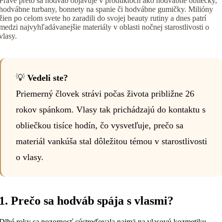
Práve preto sa hodváb objavuje v produktoch ako hodvábne obliečky,
hodvábne turbany, bonnety na spanie či hodvábne gumičky. Milióny
žien po celom svete ho zaradili do svojej beauty rutiny a dnes patrí
medzi najvyhľadávanejšie materiály v oblasti nočnej starostlivosti o
vlasy.
💡
Vedeli ste?
Priemerný človek strávi počas života približne 26
rokov spánkom. Vlasy tak prichádzajú do kontaktu s
obliečkou tisíce hodín, čo vysvetľuje, prečo sa
materiál vankúša stal dôležitou témou v starostlivosti
o vlasy.
1. Prečo sa hodváb spája s vlasmi?
Dlhé roky sa pozornosť sústreďovala najmä na vlasovú kozmetiku.