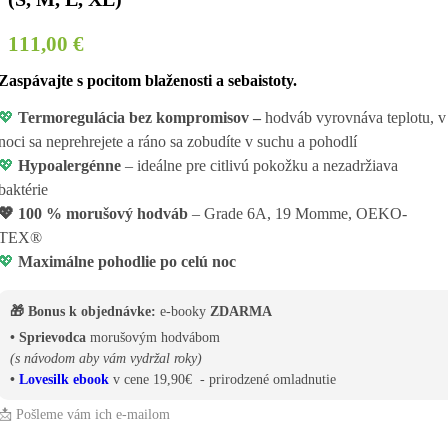
111,00
€
Zaspávajte s pocitom blaženosti a sebaistoty.
💖
Termoregulácia bez kompromisov –
hodváb vyrovnáva teplotu, v
noci sa neprehrejete a ráno sa zobudíte v suchu a pohodlí
💖
Hypoalergénne
– ideálne pre citlivú pokožku a nezadržiava
baktérie
💖
100 % morušový hodváb
– Grade 6A, 19 Momme, OEKO-
TEX®
💖
Maximálne pohodlie po celú noc
🎁 Bonus k objednávke:
e-booky
ZDARMA
• Sprievodca
morušovým hodvábom
(s návodom aby vám vydržal roky)
•
Lovesilk ebook
v cene 19,90€ - prirodzené omladnutie
📩 Pošleme vám ich e-mailom