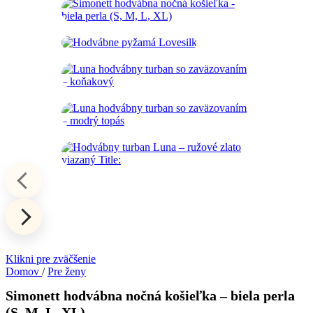
Klikni pre zväčšenie
Domov
/
Pre ženy
Simonett hodvábna nočná košieľka – biela perla
(S, M, L, XL)