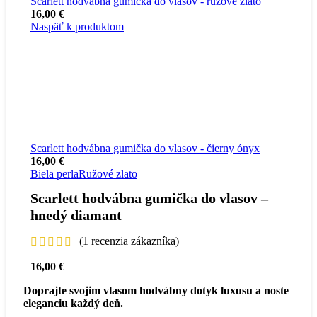
Scarlett hodvábna gumička do vlasov - ružové zlato
16,00
€
Naspäť k produktom
Scarlett hodvábna gumička do vlasov - čierny ónyx
16,00
€
Biela perla
Ružové zlato
Scarlett hodvábna gumička do vlasov –
hnedý diamant
(
1
recenzia zákazníka)
16,00
€
Doprajte svojim vlasom hodvábny dotyk luxusu a noste
eleganciu každý deň.