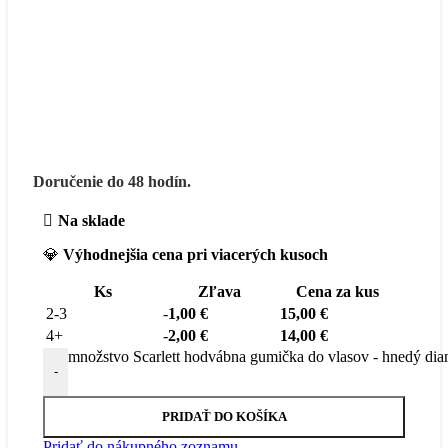
Doručenie do 48 hodín.
Na sklade
💎
Výhodnejšia cena pri viacerých kusoch
Ks
Zľava
Cena za kus
2-3
-
1,00
€
15,00
€
4+
-
2,00
€
14,00
€
množstvo Scarlett hodvábna gumička do vlasov - hnedý dia
-
PRIDAŤ DO KOŠÍKA
Pridať do nákupného zoznamu