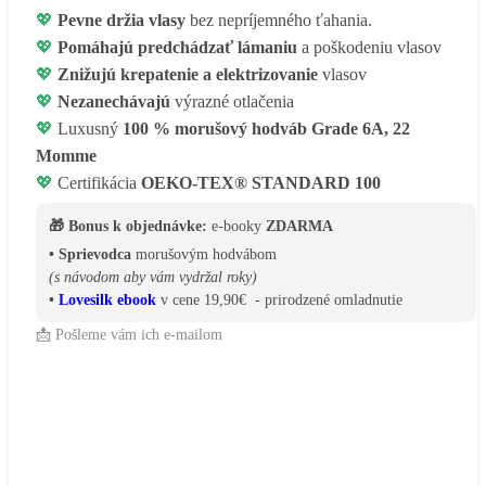
💖
Pevne držia vlasy
bez nepríjemného ťahania.
💖
Pomáhajú predchádzať lámaniu
a poškodeniu vlasov
💖
Znižujú krepatenie a elektrizovanie
vlasov
💖
Nezanechávajú
výrazné otlačenia
💖
Luxusný
100 % morušový hodváb Grade 6A, 22
Momme
💖
Certifikácia
OEKO-TEX® STANDARD 100
🎁 Bonus k objednávke:
e-booky
ZDARMA
• Sprievodca
morušovým hodvábom
(s návodom aby vám vydržal roky)
•
Lovesilk ebook
v cene 19,90€ - prirodzené omladnutie
📩 Pošleme vám ich e-mailom