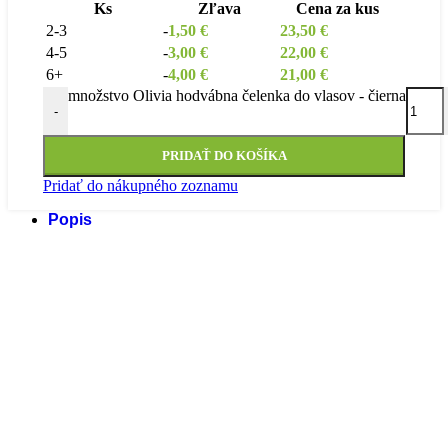
Ks
Zľava
Cena za kus
2-3
-
1,50
€
23,50
€
4-5
-
3,00
€
22,00
€
6+
-
4,00
€
21,00
€
množstvo Olivia hodvábna čelenka do vlasov - čierna
-
PRIDAŤ DO KOŠÍKA
Pridať do nákupného zoznamu
Popis
Recenzie (0)
DOPRAVA A DORUČENIE
FAQ
Videá
Popis
Olivia hodvábna čelenka do vlasov -čierna
NAŠE HODVÁBNE ČELENKY DO VLASOV SÚ