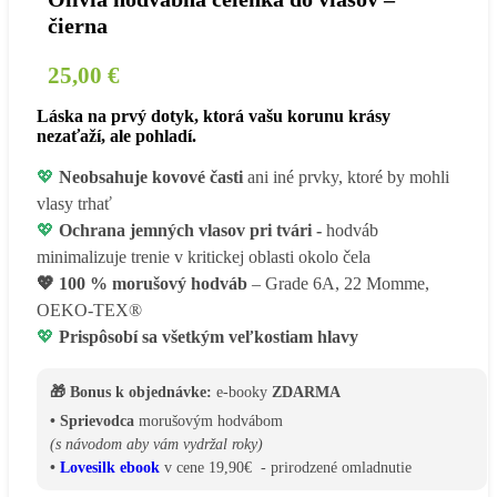
čierna
25,00
€
Láska na prvý dotyk, ktorá vašu korunu krásy
nezaťaží, ale pohladí.
💖
Neobsahuje kovové časti
ani iné prvky, ktoré by mohli
vlasy trhať
💖
Ochrana jemných vlasov pri tvári -
hodváb
minimalizuje trenie v kritickej oblasti okolo čela
💖
100 % morušový hodváb
– Grade 6A, 22 Momme,
OEKO-TEX®
💖
Prispôsobí sa všetkým veľkostiam hlavy
🎁 Bonus k objednávke:
e-booky
ZDARMA
• Sprievodca
morušovým hodvábom
(s návodom aby vám vydržal roky)
•
Lovesilk ebook
v cene 19,90€ - prirodzené omladnutie