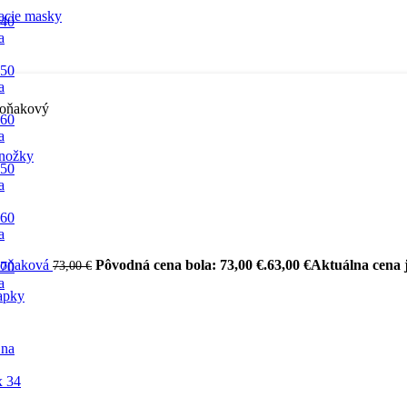
acie masky
 40
a
 50
a
koňakový
 60
a
nožky
 50
a
 60
a
 koňaková
Pôvodná cena bola: 73,00 €.
63,00
€
Aktuálna cena j
73,00
€
 70
a
apky
 na
x 34