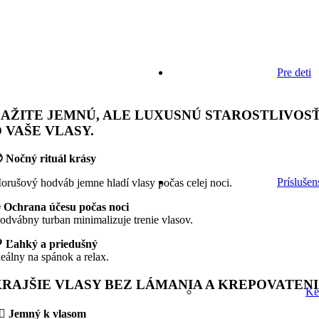
Pre deti
AŽITE JEMNÚ, ALE LUXUSNÚ STAROSTLIVOS
 VAŠE VLASY.
 Nočný rituál krásy
Príslušen
orušový hodváb jemne hladí vlasy počas celej noci.
 Ochrana účesu počas noci
odvábny turban minimalizuje trenie vlasov.
 Ľahký a priedušný
deálny na spánok a relax.
RAJŠIE VLASY BEZ LÁMANIA A KREPOVATEN
Ke
‍♀️ Jemný k vlasom