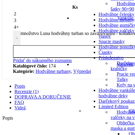
Hodvábn
Ks
šatky 90×90
2
Hodvábne čelenky
Vankúše 
Hodvábne turbany
3
Hodvábne gumičk
4+
Hodvábne valčeky
množstvo Luna hodvábny turban so zaväzovaním - koňako
vlasov
-
Spacie masky
Hodvábne ponožk
Čiapky
Príslušenstvo
Pridať do nákupného zoznamu
Darčeko
SimiSilk
Katalógové číslo:
174
krabičky
Kategórie:
Hodvábne turbany
,
Výpredaj
Pracie vr
Tašky
Kefy na v
Popis
Hodvábne vankúše
Recenzie (1)
hodvábne deky
DOPRAVA A DORUČENIE
Darčekový poukaz
FAQ
Limited Edition
Videá
Ob
Hodvábn
valčeky na v
Popis
Obliečka,
maska a gum
Ob