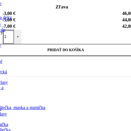
e
Zľava
-
3,00
€
46,
a deky
-
5,00
€
44,
y
-
7,00
€
42,
 do
vý
+
y
PRIDAŤ DO KOŠÍKA
vé
ecká
lasy
 a
liečka, maska a gumička
e
lasy
ička
liečka