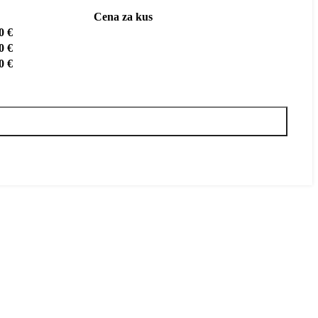
Cena za kus
00
€
00
€
00
€