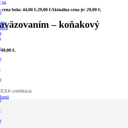
y na
cena bola: 44,00 €.
29,00
€
Aktuálna cena je: 29,00 €.
e
zaväzovaním – koňakový
chty
dberu
a
x
e
 49,00 €.
e
x
e
x
X® certifikácia
žamá
e
x
e