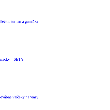
liečka, turban a gumička
mičky – SETY
dvábne valčeky na vlasy