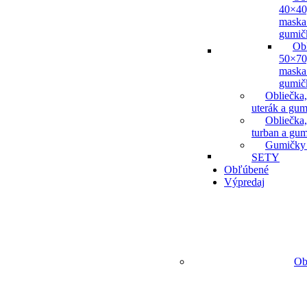
40×40
maska
gumič
Ob
50×70
maska
gumič
Obliečka,
uterák a gum
Obliečka,
turban a gu
Gumičky
SETY
Obľúbené
Výpredaj
Ob