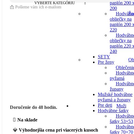
paplón 200 
VYBERTE KATEGÓRIU
📩 Pošleme vám ich e-mailom
200
Hodvábn
Žu
obliečky na
paplón 200 
220
Hodvábn
obliečky na
paplón 220 
240
SETY
Ob
Pre ženy
Oblečeni
Hodvábn
pyžamá
Hodvábn
župany
Mužské hodvábne
pyžamá a župany
Pre deti
Muži
Doručenie do 48 hodín.
Hodvábne šatky
Hodvábn
Na sklade
šatky 53×53
Hodvábn
💎
Výhodnejšia cena pri viacerých kusoch
šatky 70×70