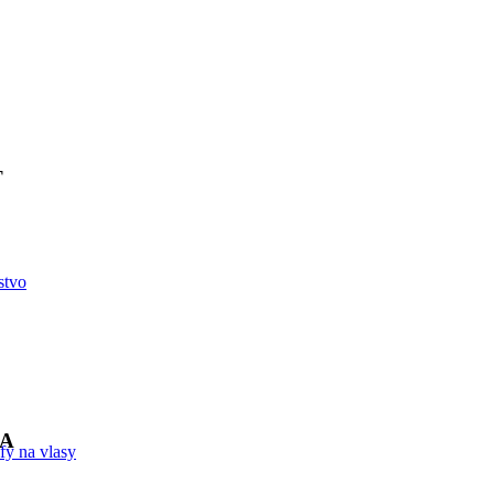
Ť
stvo
IA
fy na vlasy