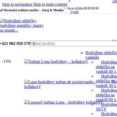
Tu
Skip to navigation
Skip to main content
✨ Akcia týždňa:
00
:
00
:
00
:
00
🌙 Slovenská rodinná značka – Juraj & Monika
|
Využiť
Gu
+421 902 950 579
Hodvábne obliečk
vankúše
-13%
Hodvábn
obliečka na
vankúš 40 x
Hodvábn
obliečka na
Va
vankúš 30 x
Hodvábn
obliečka na
vankúš 60 x
Hodvábn
SETY
Hodvábn