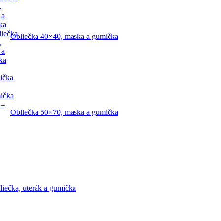
,
 a
ka
liečka
Obliečka 40×40, maska a gumička
,
 a
ka
ička
mička
 –
Obliečka 50×70, maska a gumička
liečka, uterák a gumička