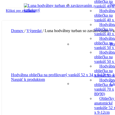
obliečka na
Sp
vankúš 40 x
Klikni pre zväčšenie
Hodvábn
obliečka na
vankúš 40 x
Hodvábn
obliečka na
Domov
/
Výpredaj
/
Luna hodvábny turban so zaväzovaním – 
vankúš 40 x
Hodvábn
obliečka na
Po
vankúš 50 x
Hodvábn
obliečka na
vankúš 50 x
Hodvábn
obliečka na
Hodvábna obliečka na profilovaný vankúš 52 x 34 x 9-12cm -
vankúš 50 x
Naspäť k produktom
Hodvábn
Či
obliečka na
vankúš 70 x
80(90)
Obliečky
anatomické
vankúše 52 
x 9-12cm