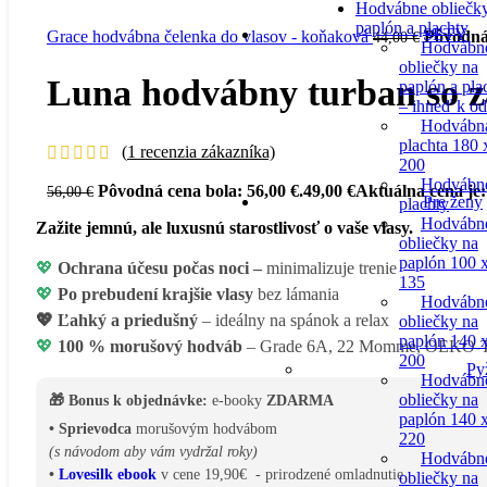
Hodvábne obliečk
paplón a plachty
SETY
Grace hodvábna čelenka do vlasov - koňaková
Pôvodná 
44,00
€
Hodvábn
obliečky na
Luna hodvábny turban so 
paplón a pla
– ihneď k o
Hodvábn
plachta 180 
(
1
recenzia zákazníka)
200
Hodvábn
Pôvodná cena bola: 56,00 €.
49,00
€
Aktuálna cena je:
56,00
€
Pre ženy
plachty
Hodvábn
Zažite jemnú, ale luxusnú starostlivosť o vaše vlasy.
obliečky na
paplón 100 
💖
Ochrana účesu počas noci –
minimalizuje trenie
135
💖
Po prebudení krajšie vlasy
bez lámania
Hodvábn
💖
Ľahký a priedušný
– ideálny na spánok a relax
obliečky na
paplón 140 
💖
100 % morušový hodváb
– Grade 6A, 22 Momme, OEKO-TE
200
Py
Hodvábn
obliečky na
🎁 Bonus k objednávke:
e-booky
ZDARMA
paplón 140 
• Sprievodca
morušovým hodvábom
220
(s návodom aby vám vydržal roky)
Hodvábn
•
Lovesilk ebook
v cene 19,90€ - prirodzené omladnutie
obliečky na