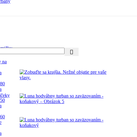
rbany
mičky
y na
a
 80
a
lčeky
 50
a
 60
e
a