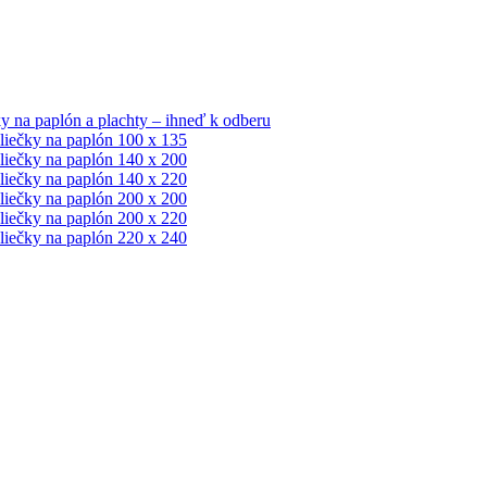
y na paplón a plachty – ihneď k odberu
iečky na paplón 100 x 135
iečky na paplón 140 x 200
iečky na paplón 140 x 220
iečky na paplón 200 x 200
iečky na paplón 200 x 220
iečky na paplón 220 x 240