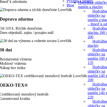
Pyžamá a župany
Ihneď k odoslaniu
Hodvábne obliečk
Blog
paplón a plachty
Hodvábn
obliečky na
Doprava zdarma
paplón a pla
– ihneď k o
Hodvábn
Od 119 €. Rýchle doručenie.
plachta 180 
Dnes objednáš, zajtra / pozajtra máš
200
Hodvábn
plachty
30 dní
Hodvábn
obliečky na
paplón 100 
Bezstarostná výmena
135
Možnosť vrátenia
Hodvábn
Nákup bez rizika
obliečky na
paplón 140 
200
Hodvábn
OEKO-TEX®
obliečky na
paplón 140 
Certifikovaný morušový hodváb
220
Garantovaná kvalita
Hodvábn
obliečky na