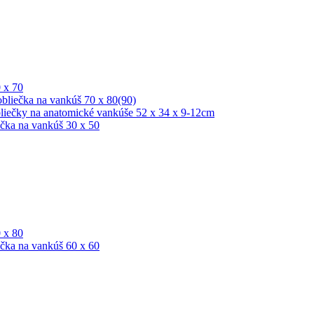
 x 70
bliečka na vankúš 70 x 80(90)
liečky na anatomické vankúše 52 x 34 x 9-12cm
čka na vankúš 30 x 50
 x 80
čka na vankúš 60 x 60