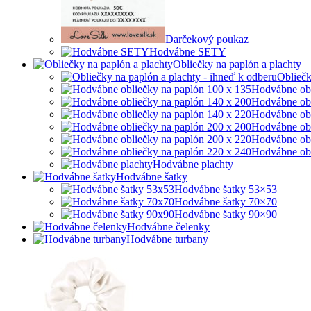
Darčekový poukaz
Hodvábne SETY
Obliečky na paplón a plachty
Obliečk
Hodvábne obl
Hodvábne obl
Hodvábne obl
Hodvábne obl
Hodvábne obl
Hodvábne obl
Hodvábne plachty
Hodvábne šatky
Hodvábne šatky 53×53
Hodvábne šatky 70×70
Hodvábne šatky 90×90
Hodvábne čelenky
Hodvábne turbany