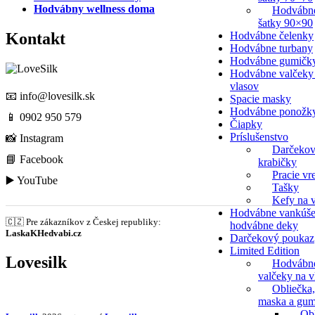
Hodvábny wellness doma
Hodvábn
šatky 90×90
Hodvábne čelenky
Kontakt
Hodvábne turbany
Hodvábne gumičk
Hodvábne valčeky
vlasov
📧
info@lovesilk.sk
Spacie masky
Hodvábne ponožk
📱
0902 950 579
Čiapky
Príslušenstvo
📸
Instagram
Darčeko
📘
Facebook
krabičky
Pracie vr
▶️
YouTube
Tašky
Kefy na v
Hodvábne vankúše
🇨🇿 Pre zákazníkov z Českej republiky:
hodvábne deky
LaskaKHedvabi.cz
Darčekový poukaz
Limited Edition
Lovesilk
Hodvábn
valčeky na v
Obliečka,
maska a gum
Ob