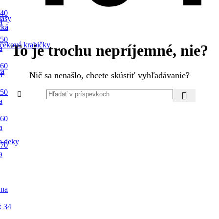
 40
lasy
a
cká
 50
čekové krabičky
To je trochu nepríjemné, nie?
a
 60
va
a
Nič sa nenašlo, chcete skústiť vyhľadávanie?
 50
a
 60
a
a deky
 70
a
 na
x 34