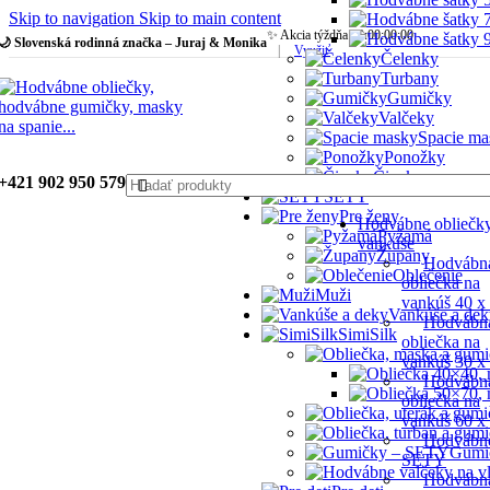
Skip to navigation
Skip to main content
✨ Akcia týždňa:
00
:
00
:
00
:
00
🌙 Slovenská rodinná značka – Juraj & Monika
|
Využiť
Čelenky
Turbany
Gumičky
Valčeky
Spacie ma
Ponožky
Čiapky
+421 902 950 579
SETY
Pre ženy
Hodvábne obliečk
Pyžamá
vankúše
Župany
Hodvábn
Oblečenie
obliečka na
Muži
vankúš 40 x
Vankúše a dek
Hodvábn
SimiSilk
obliečka na
vankúš 30 x
Hodvábn
obliečka na
vankúš 60 x
Hodvábn
Gumi
SETY
Hodvábn