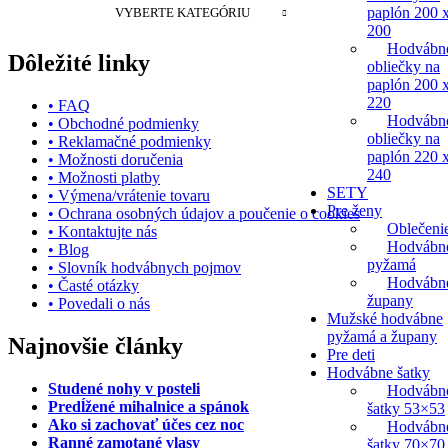
paplón 200 
VYBERTE KATEGÓRIU
200
Hodvábn
Dôležité linky
obliečky na
paplón 200 
220
• FAQ
Hodvábn
• Obchodné podmienky
obliečky na
• Reklamačné podmienky
paplón 220 
• Možnosti doručenia
240
• Možnosti platby
SETY
• Výmena/vrátenie tovaru
Pre ženy
• Ochrana osobných údajov a poučenie o cookies
Oblečeni
• Kontaktujte nás
Hodvábn
• Blog
pyžamá
• Slovník hodvábnych pojmov
Hodvábn
• Časté otázky
župany
• Povedali o nás
Mužské hodvábne
pyžamá a župany
Najnovšie články
Pre deti
Hodvábne šatky
Studené nohy v posteli
Hodvábn
Predĺžené mihalnice a spánok
šatky 53×53
Ako si zachovať účes cez noc
Hodvábn
Ranné zamotané vlasy
šatky 70×70