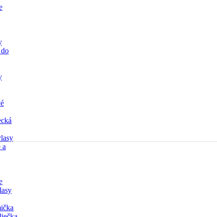
e
y
 do
y
vé
ecká
lasy
 a
e
lasy
ička
liečka