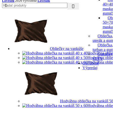
Lovesilk
2026 vytvorené
Lovesilk
40×40
maska
gumič
Ob
50×70
maska
gumič
Obliečka,
uterák a gum
Obliečka,
Obliečky na vankúše
turban a gu
Hodvábna oblie
Gumičky
Hodvábna oblie
SETY
Hodvábna oblie
Obľúbené
Výpredaj
Hodvábna obliečka na vankúš 50
Hodvábna oblie