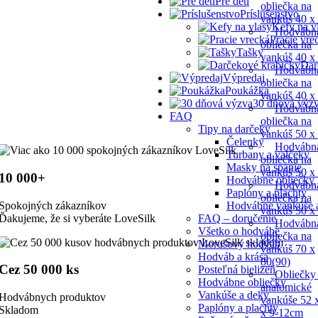
Pre deti
obliečka na
Príslušenstvo
vankúš 40 x
Kefy na v
Hodvábn
Pracie vre
obliečka na
Tašky
vankúš 40 x
Dar
Hodvábn
Výpredaj
obliečka na
Poukážka
vankúš 40 x
30 dňová výz
Hodvábn
FAQ
obliečka na
Tipy na darčeky
vankúš 50 x
Čelenky
Hodvábn
Turbany a valčeky
obliečka na
Masky na spanie
vankúš 50 x
10 000+
Hodvábne obliečky
Hodvábn
Paplóny a plachty
obliečka na
Spokojných zákazníkov
Hodvábne vankúše 
vankúš 50 x
Ďakujeme, že si vyberáte LoveSilk
FAQ – doručenie
Hodvábn
Všetko o hodvábe
obliečka na
Morušový hodváb
vankúš 70 x
Hodváb a krása
80(90)
Cez 50 000 ks
Posteľná bielizeň
Obliečky
Hodvábne obliečky
anatomické
Vankúše a deky
Hodvábnych produktov
vankúše 52 
Paplóny a plachty
Skladom
x 9-12cm