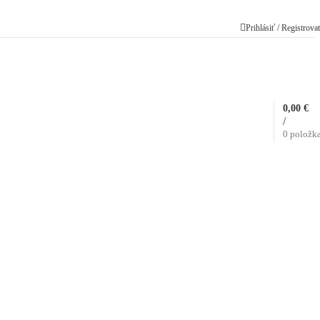
Prihlásiť / Registrova
0,00
€
/
0
položk