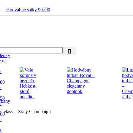
Hodvábne šatky 90×90
lenky
y na
a
 80
a
 50
rbany
a
hé vlasy – Zlatý Champaign
 60
e
a