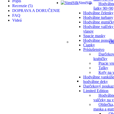
Popis
SimiSilk
Hodvábn
Recenzie (5)
šatky 90×90
DOPRAVA A DORUČENIE
Hodvábne čelenky
FAQ
Hodvábne turbany
Videá
Hodvábne gumičk
Hodvábne valčeky
vlasov
Spacie masky
Hodvábne ponožk
Ob
Čiapky
Príslušenstvo
Darčeko
krabičky
Pracie vr
Tašky
Kefy na v
Hodvábne vankúše
hodvábne deky
Darčekový poukaz
Limited Edition
Hodvábn
valčeky na v
Obliečka,
maska a gum
Ob