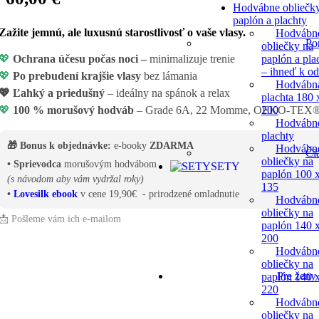
Hodvábne obliečk
paplón a plachty
Zažite jemnú, ale luxusnú starostlivosť o vaše vlasy.
Hodvábn
Po
obliečky na
paplón a pla
💖
Ochrana účesu počas noci –
minimalizuje trenie
– ihneď k o
💖
Po prebudení krajšie vlasy
bez lámania
Hodvábn
💖
Ľahký a priedušný
– ideálny na spánok a relax
plachta 180 
200
💖
100 % morušový hodváb
– Grade 6A, 22 Momme, OEKO-TEX® ce
Hodvábn
plachty
🎁 Bonus k objednávke:
e-booky
ZDARMA
Hodvábn
Či
obliečky na
• Sprievodca
morušovým hodvábom
SETY
paplón 100 
(s návodom aby vám vydržal roky)
135
•
Lovesilk ebook
v cene 19,90€ - prirodzené omladnutie
Hodvábn
obliečky na
📩 Pošleme vám ich e-mailom
paplón 140 
200
Hodvábn
obliečky na
Pre ženy
paplón 140 
220
Hodvábn
obliečky na