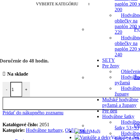
paplón 200 
VYBERTE KATEGÓRIU
200
Hodvábn
obliečky na
paplón 200 
Py
220
Hodvábn
obliečky na
paplón 220 
240
SETY
Doručenie do 48 hodín.
Pre ženy
Oblečeni
Na sklade
Hodvábn
Žu
pyžamá
množstvo Hodvábny turban Royal pre krátke a stredne dlhé vlasy – 
Hodvábn
-
+
župany
Mužské hodvábne
pyžamá a župany
Pre deti
Pridať do nákupného zoznamu
Hodvábne šatky
Hodvábn
Katalógové číslo:
2051
Ob
šatky 53×53
Kategórie:
Hodvábne turbany
,
Obľúbené
Muži
Hodvábn
Vankúše a dek
šatky 70×70