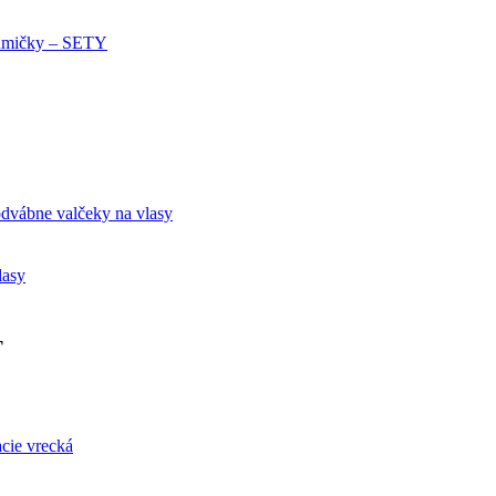
mičky – SETY
dvábne valčeky na vlasy
lasy
Ť
acie vrecká