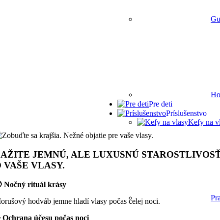
Gu
Ho
Pre deti
Príslušenstvo
Kefy na v
AŽITE JEMNÚ, ALE LUXUSNÚ STAROSTLIVOS
 VAŠE VLASY.
 Nočný rituál krásy
Pr
orušový hodváb jemne hladí vlasy počas celej noci.
 Ochrana účesu počas noci