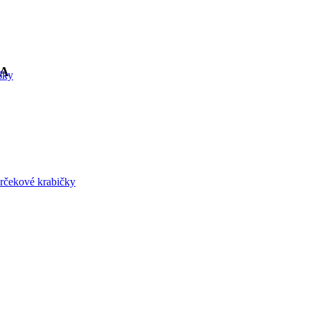
IA
šky
rčekové krabičky