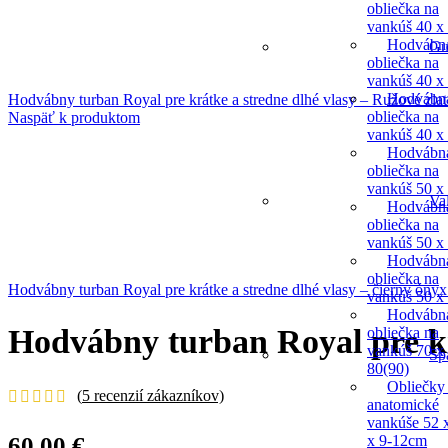
obliečka na
vankúš 40 x
Hodvábn
Gu
obliečka na
vankúš 40 x
Hodvábn
Hodvábny turban Royal pre krátke a stredne dlhé vlasy – Ružové zla
obliečka na
Naspäť k produktom
vankúš 40 x
Hodvábn
obliečka na
vankúš 50 x
Va
Hodvábn
obliečka na
vankúš 50 x
Hodvábn
obliečka na
Hodvábny turban Royal pre krátke a stredne dlhé vlasy – čierny óny
vankúš 50 x
Hodvábn
Hodvábny turban Royal pre kr
obliečka na
vankúš 70 x
Sp
80(90)
Obliečky
(
5
recenzií zákazníkov)
anatomické
vankúše 52 
x 9-12cm
60,00
€