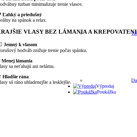
odvábny turban minimalizuje trenie vlasov.
 Ľahký a priedušný
deálny na spánok a relax.
RAJŠIE VLASY BEZ LÁMANIA A KREPOVATEN
Ta
‍♀️ Jemný k vlasom
orušový hodváb znižuje trenie počas spánku.
 Menej lámania
lasy sa neťahajú ani nelámu.

Hladšie rána
Da
lasy sú ráno uhladenejšie a lesklejšie.
Výpredaj
Poukážka