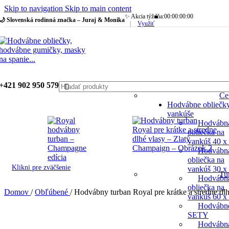
Skip to navigation
Skip to main content
✨ Akcia týždňa:
00
:
00
:
00
:
00
🌙 Slovenská rodinná značka – Juraj & Monika
|
Využiť
+421 902 950 579
Če
Hodvábne obliečk
vankúše
Hodvábn
obliečka na
vankúš 40 x
Hodvábn
obliečka na
Klikni pre zväčšenie
vankúš 30 x
Tu
Hodvábn
obliečka na
Domov
/
Obľúbené
/
Hodvábny turban Royal pre krátke a stredne dl
vankúš 60 x
Hodvábn
SETY
Hodvábn