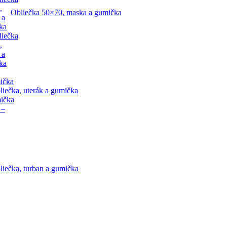
,
Obliečka 50×70, maska a gumička
 a
ka
liečka
,
 a
ka
ička
liečka, uterák a gumička
mička
 –
liečka, turban a gumička