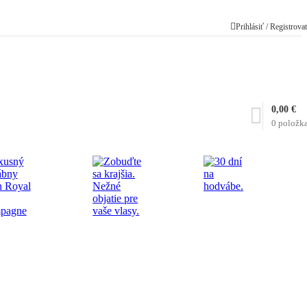
Prihlásiť / Registrova
0,00
€
0
položk