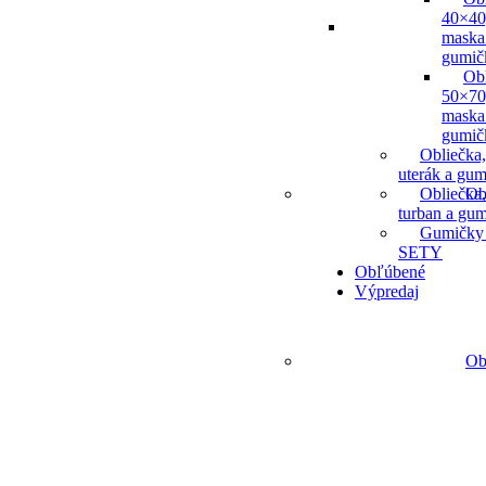
40×40
maska
gumič
Ob
50×70
maska
gumič
Obliečka,
uterák a gum
Obliečka,
Ob
turban a gu
Gumičky
SETY
Obľúbené
Výpredaj
Ob