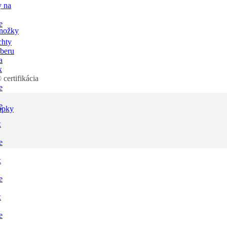
y na
e
nožky
chty
dberu
a
x
rtifikácia
e
e
apky
x
e
x
e
x
e