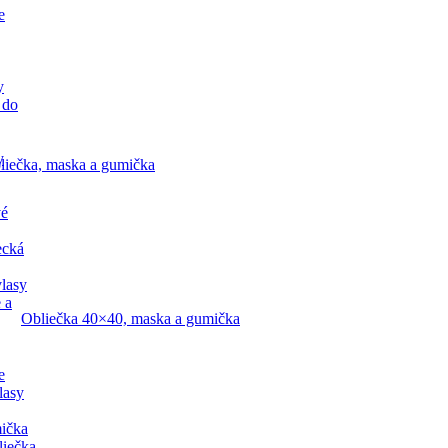
e
y
 do
y
liečka, maska a gumička
vé
ecká
lasy
 a
Obliečka 40×40, maska a gumička
e
lasy
ička
liečka