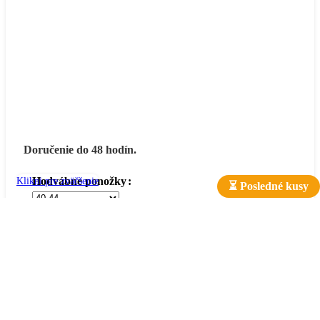
Doručenie do 48 hodín.
Hodvábne ponožky
Klikni pre zväčšenie
⏳ Posledné kusy
množstvo Hodvábne ponožky - modré
-
+
PRIDAŤ DO KOŠÍKA
Zadajte Váš e-mail a upozorníme Vás na
naskladnenie.