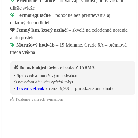
💖
Priedušné a ľahké
– odvádzajú vlhkosť, nohy zostanú
dlhšie svieže
💖
Termoregulačné –
pohodlie bez prehrievania aj
chladných chodidiel
💖
Jemný lem, ktorý netlačí
– skvelé na celodenné nosenie
aj do postele
💖
Morušový hodváb
– 19 Momme, Grade 6A – prémiová
trieda vlákna
🎁 Bonus k objednávke:
e-booky
ZDARMA
• Sprievodca
morušovým hodvábom
(s návodom aby vám vydržal roky)
•
Lovesilk ebook
v cene 19,90€ - prirodzené omladnutie
📩 Pošleme vám ich e-mailom