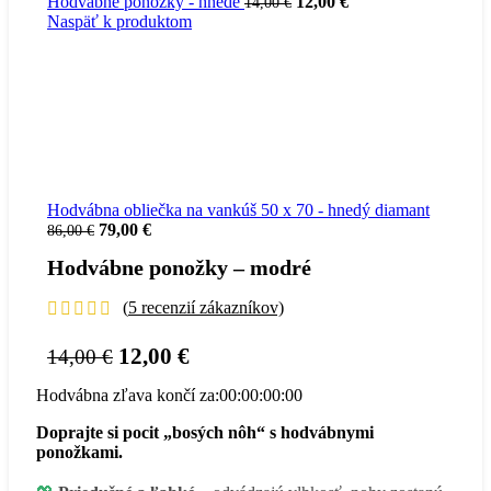
Pôvodná
Aktuálna
Hodvábne ponožky - hnedé
12,00
€
14,00
€
cena
cena
Naspäť k produktom
bola:
je:
14,00 €.
12,00 €.
Hodvábna obliečka na vankúš 50 x 70 - hnedý diamant
Pôvodná
Aktuálna
79,00
€
86,00
€
cena
cena
Hodvábne ponožky – modré
bola:
je:
86,00 €.
79,00 €.
(
5
recenzií zákazníkov)
Pôvodná
Aktuálna
12,00
€
14,00
€
cena
cena
Hodvábna zľava končí za:
00
:
00
:
00
:
00
bola:
je:
14,00 €.
12,00 €.
Doprajte si pocit „bosých nôh“ s hodvábnymi
ponožkami.