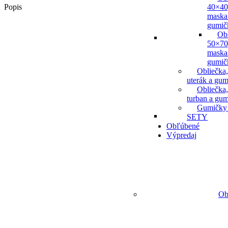
Popis
40×40
maska
gumič
Ob
50×70
maska
gumič
Obliečka,
uterák a gum
Obliečka,
turban a gu
Gumičky
SETY
Obľúbené
Výpredaj
Ob