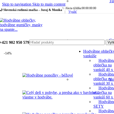
Tu
Skip to navigation
Skip to main content
✨ Akcia týždňa:
00
:
00
:
00
:
00
🌙 Slovenská rodinná značka – Juraj & Monika
|
Využiť
Gu
+421 902 950 579
Vyh
Hodvábne obliečk
-14%
vankúše
Hodvábn
obliečka na
vankúš 40 x
Hodvábn
obliečka na
Va
vankúš 30 x
Hodvábn
obliečka na
vankúš 60 x
Hodvábn
SETY
Hodvábn