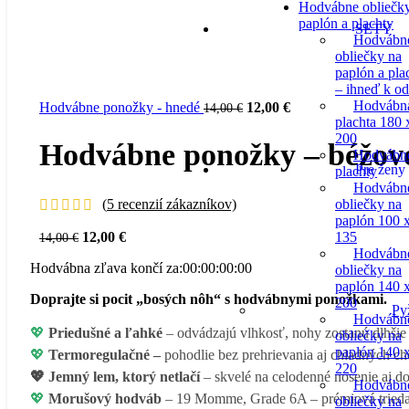
Hodvábne obliečk
paplón a plachty
SETY
Hodvábn
obliečky na
paplón a pla
– ihneď k o
Hodvábn
Pôvodná
Aktuálna
Hodvábne ponožky - hnedé
12,00
€
14,00
€
plachta 180 
cena
cena
200
bola:
je:
Hodvábne ponožky – béžov
Hodvábn
14,00 €.
12,00 €.
Pre ženy
plachty
Hodvábn
(
5
recenzií zákazníkov)
obliečky na
paplón 100 
Pôvodná
Aktuálna
12,00
€
135
14,00
€
cena
cena
Hodvábn
Hodvábna zľava končí za:
00
:
00
:
00
:
00
bola:
je:
obliečky na
14,00 €.
12,00 €.
paplón 140 
Doprajte si pocit „bosých nôh“ s hodvábnymi ponožkami.
200
Py
Hodvábn
💖
Priedušné a ľahké
– odvádzajú vlhkosť, nohy zostanú dlhšie
obliečky na
paplón 140 
💖
Termoregulačné –
pohodlie bez prehrievania aj chladných ch
220
💖
Jemný lem, ktorý netlačí
– skvelé na celodenné nosenie aj do
Hodvábn
💖
Morušový hodváb
– 19 Momme, Grade 6A – prémiová trieda
obliečky na