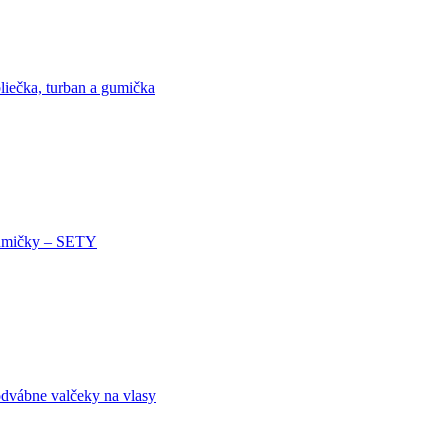
liečka, turban a gumička
mičky – SETY
dvábne valčeky na vlasy