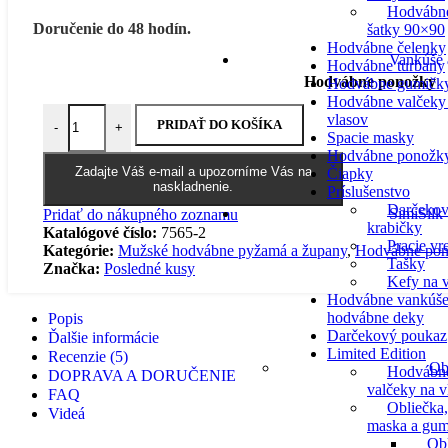
Hodvábn
Doručenie do 48 hodín.
šatky 90×90
Hodvábne čelenky
Vankúše 
Hodvábne turbany
Hodvábne ponožky
Hodvábne gumičk
Hodvábne valčeky
množstvo Hodvábne ponožky - béžové
vlasov
PRIDAŤ DO KOŠÍKA
-
+
Spacie masky
Hodvábne ponožk
Zadajte Váš e-mail a upozorníme Vás na
Čiapky
naskladnenie.
Príslušenstvo
Darčeko
SimiSilk
Pridať do nákupného zoznamu
krabičky
Katalógové číslo:
7565-2
Pracie vr
Kategórie:
Mužské hodvábne pyžamá a župany
,
Hodvábne pon
Tašky
Značka:
Posledné kusy
Kefy na v
Hodvábne vankúše
hodvábne deky
Popis
Darčekový poukaz
Ďalšie informácie
Limited Edition
Recenzie (5)
Ob
Hodvábn
DOPRAVA A DORUČENIE
valčeky na v
FAQ
Obliečka,
Videá
maska a gum
Ob