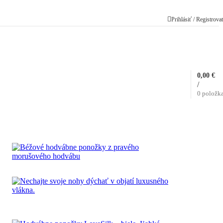
Prihlásiť / Registrova
0,00
€
/
0
položk