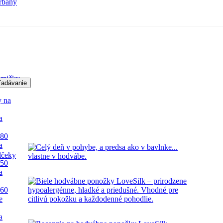
rbany
mičky
ľadávanie
y na
a
 80
a
lčeky
 50
a
 60
e
a