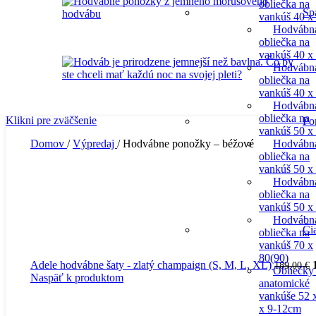
obliečka na
Sp
vankúš 40 x
Hodvábn
obliečka na
vankúš 40 x
Hodvábn
obliečka na
vankúš 40 x
Hodvábn
obliečka na
Klikni pre zväčšenie
Po
vankúš 50 x
Domov
/
Výpredaj
/
Hodvábne ponožky – béžové
Hodvábn
obliečka na
vankúš 50 x
Hodvábn
obliečka na
vankúš 50 x
Hodvábn
Či
obliečka na
vankúš 70 x
80(90)
Adele hodvábne šaty - zlatý champaign (S, M, L, XL)
189,00
€
Obliečky
Naspäť k produktom
anatomické
vankúše 52 
x 9-12cm