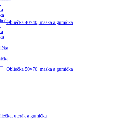
,
 a
ka
liečka
Obliečka 40×40, maska a gumička
,
 a
ka
ička
mička
 –
Obliečka 50×70, maska a gumička
liečka, uterák a gumička