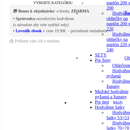
paplón 200 
VYBERTE KATEGÓRIU
200
🎁 Bonus k objednávke:
e-booky
ZDARMA
Žu
Hodvábn
obliečky na
• Sprievodca
morušovým hodvábom
paplón 200 
(s návodom aby vám vydržal roky)
220
•
Lovesilk ebook
v cene 19,90€ - prirodzené omladnutie
Hodvábn
obliečky na
📩 Pošleme vám ich e-mailom
paplón 220 
240
SETY
Ob
Pre ženy
Oblečeni
Hodvábn
pyžamá
Hodvábn
župany
Mužské hodvábne
pyžamá a župany
Pre deti
Muži
Hodvábne šatky
Hodvábn
šatky 53×53
Hodvábn
šatky 70×70