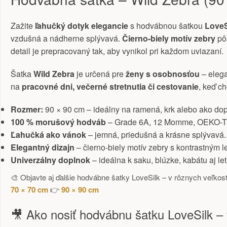
Zažite
ľahučký dotyk elegancie
s hodvábnou šatkou
LoveS
vzdušná a nádherne splývavá.
Čierno-biely motív zebry
pôs
detail je prepracovaný tak, aby vynikol pri každom uviazaní.
Šatka
Wild Zebra
je určená pre
ženy s osobnosťou
– elega
na
pracovné dni, večerné stretnutia či cestovanie
, keď ch
Rozmer:
90 × 90 cm – ideálny na ramená, krk alebo ako dop
100 % morušový hodváb
– Grade 6A, 12 Momme, OEKO-TEX
Ľahučká ako vánok
– jemná, priedušná a krásne splývavá.
Elegantný dizajn
– čierno-biely motív zebry s kontrastným 
Univerzálny doplnok
– ideálna k saku, blúzke, kabátu aj let
🎨 Objavte aj ďalšie hodvábne šatky LoveSilk – v rôznych veľko
70 × 70 cm
👉
90 × 90 cm
🎥 Ako nosiť hodvábnu šatku LoveSilk –