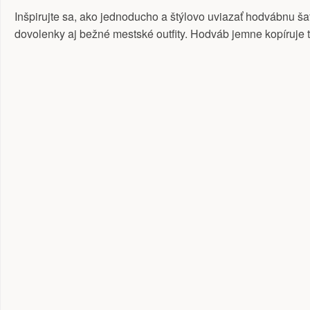
Inšpirujte sa, ako jednoducho a štýlovo uviazať hodvábnu š
dovolenky aj bežné mestské outfity. Hodváb jemne kopíruje 