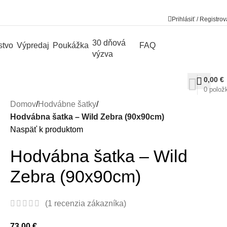
Prihlásiť / Registrov
30 dňová
stvo
Výpredaj
Poukážka
FAQ
výzva
0,00
€
0
polož
Domov
/
Hodvábne šatky
/
Hodvábna šatka – Wild Zebra (90x90cm)
Naspäť k produktom
Hodvábna šatka – Wild
Zebra (90x90cm)
(
1
recenzia zákazníka)
73,00
€