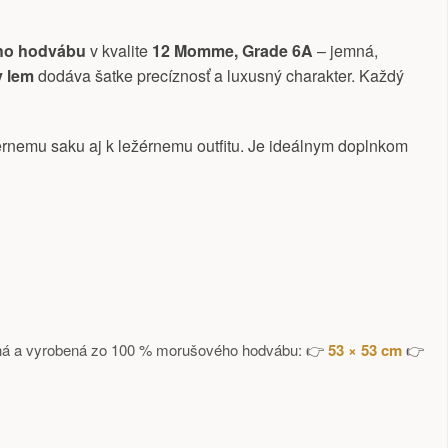
ho hodvábu
v kvalite
12 Momme, Grade 6A
– jemná,
y lem
dodáva šatke precíznosť a luxusný charakter. Každý
iernemu saku aj k ležérnemu outfitu. Je ideálnym doplnkom
nčená a vyrobená zo 100 % morušového hodvábu: 👉
53 × 53 cm
👉