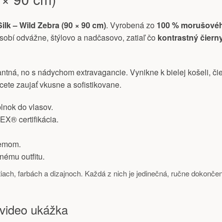
ilk – Wild Zebra (90 × 90 cm)
. Vyrobená zo
100 % morušové
obí odvážne, štýlovo a nadčasovo, zatiaľ čo
kontrastný čiern
ntná, no s nádychom extravagancie. Vynikne k bielej košeli, č
cete zaujať vkusne a sofistikovane.
lnok do vlasov.
® certifikácia.
lemom.
nému outfitu.
stiach, farbách a dizajnoch. Každá z nich je jedinečná, ručne doko
 video ukážka