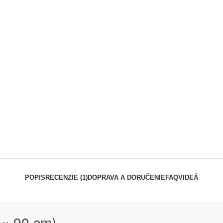
POPIS
RECENZIE (1)
DOPRAVA A DORUČENIE
FAQ
VIDEÁ
 × 90 cm)