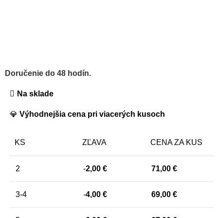
Doručenie do 48 hodín.
Na sklade
💎
Výhodnejšia cena pri viacerých kusoch
KS
ZĽAVA
CENA ZA KUS
2
-
2,00
€
71,00
€
3-4
-
4,00
€
69,00
€