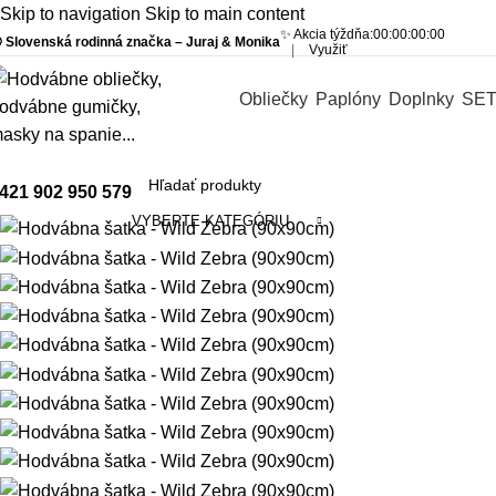
Skip to navigation
Skip to main content
✨ Akcia týždňa:
00
:
00
:
00
:
00
 Slovenská rodinná značka – Juraj & Monika
|
Využiť
Obliečky
Paplóny
Doplnky
SE
421 902 950 579
VYBERTE KATEGÓRIU