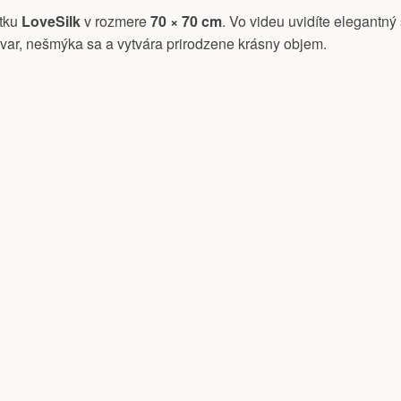
atku
LoveSilk
v rozmere
70 × 70 cm
. Vo videu uvidíte elegantný
tvar, nešmýka sa a vytvára prirodzene krásny objem.