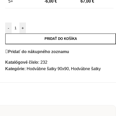
5+
-
6,00
€
67,00
€
-
+
PRIDAŤ DO KOŠÍKA
Pridať do nákupného zoznamu
Katalógové číslo:
232
Kategórie:
Hodvábne šatky 90x90
,
Hodvábne šatky