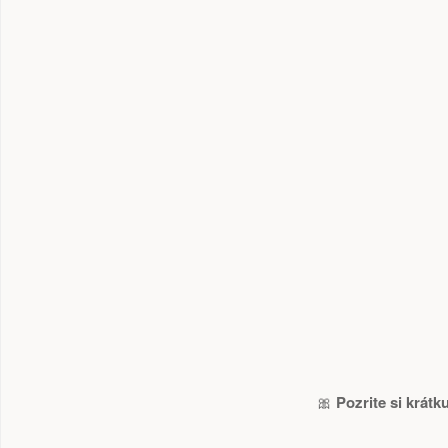
🎀
Pozrite si krátk