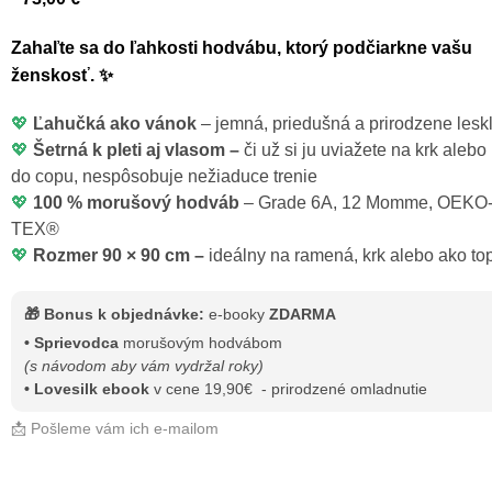
Zahaľte sa do ľahkosti hodvábu, ktorý podčiarkne vašu
ženskosť. ✨
💖
Ľahučká ako vánok
– jemná, priedušná a prirodzene lesk
💖
Šetrná k pleti aj vlasom –
či už si ju uviažete na krk alebo
do copu, nespôsobuje nežiaduce trenie
💖
100 % morušový hodváb
– Grade 6A, 12 Momme, OEKO
TEX®
💖
Rozmer 90 × 90 cm –
ideálny na ramená, krk alebo ako to
🎁 Bonus k objednávke:
e-booky
ZDARMA
• Sprievodca
morušovým hodvábom
(s návodom aby vám vydržal roky)
•
Lovesilk ebook
v cene 19,90€ - prirodzené omladnutie
📩 Pošleme vám ich e-mailom