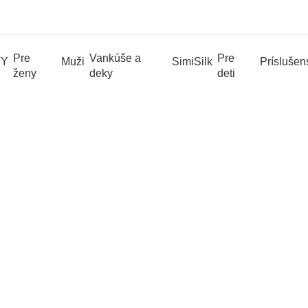
Pre
Vankúše a
Pre
TY
Muži
SimiSilk
Príslušen
ženy
deky
deti