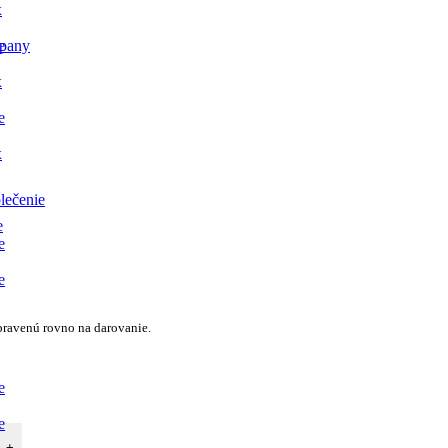
x
e
pany
x
e
x
lečenie
e
e
e
pravenú rovno na darovanie.
e
e
+