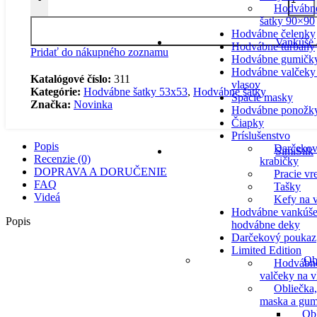
Hodvábn
šatky 90×90
Hodvábne čelenky
Vankúše 
Hodvábne turbany
Pridať do nákupného zoznamu
Hodvábne gumičk
Hodvábne valčeky
Katalógové číslo:
311
vlasov
Kategórie:
Hodvábne šatky 53x53
,
Hodvábne šatky
Spacie masky
Značka:
Novinka
Hodvábne ponožk
Čiapky
Príslušenstvo
Popis
Darčeko
SimiSilk
Recenzie (0)
krabičky
DOPRAVA A DORUČENIE
Pracie vr
FAQ
Tašky
Videá
Kefy na v
Hodvábne vankúše
Popis
hodvábne deky
Darčekový poukaz
Limited Edition
Ob
Hodvábn
valčeky na v
Obliečka,
maska a gum
Ob