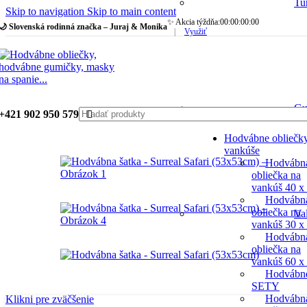
Tu
Skip to navigation
Skip to main content
✨ Akcia týždňa:
00
:
00
:
00
:
00
🌙 Slovenská rodinná značka – Juraj & Monika
|
Využiť
Gu
+421 902 950 579
Hodvábne obliečk
vankúše
Hodvábn
obliečka na
vankúš 40 x
Hodvábn
obliečka na
Va
vankúš 30 x
Hodvábn
obliečka na
vankúš 60 x
Hodvábn
SETY
Hodvábn
Klikni pre zväčšenie