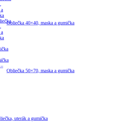
,
 a
ka
liečka
Obliečka 40×40, maska a gumička
,
 a
ka
ička
mička
 –
Obliečka 50×70, maska a gumička
liečka, uterák a gumička