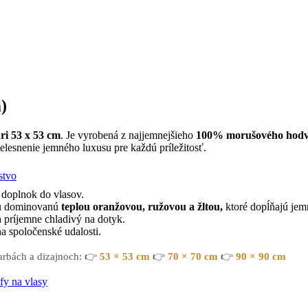
)
ri 53 x 53 cm
. Je vyrobená z najjemnejšieho
100% morušového hodv
telesnenie jemného luxusu pre každú príležitosť.
stvo
 doplnok do vlasov.
tu dominovanú
teplou oranžovou, ružovou a žltou,
ktoré dopĺňajú jem
 príjemne chladivý na dotyk.
a spoločenské udalosti.
farbách a dizajnoch: 👉
53 × 53 cm
👉
70 × 70 cm
👉
90 × 90 cm
fy na vlasy