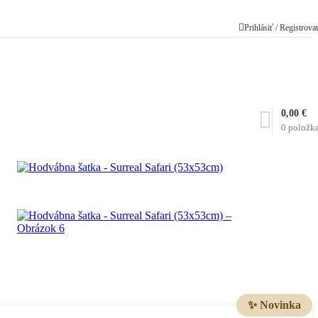
Prihlásiť / Registrova
0,00
€
0
položk
✨ Novinka