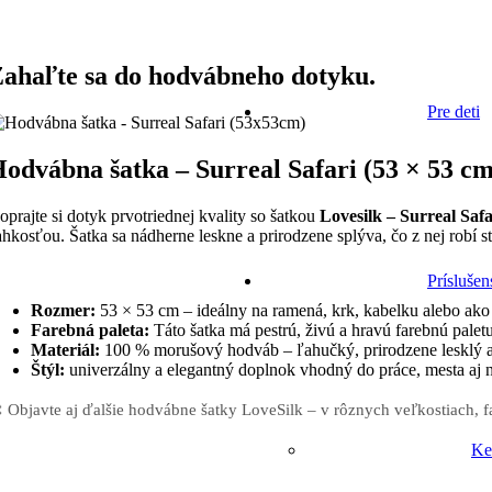
ahaľte sa do hodvábneho dotyku.
Pre deti
odvábna šatka – Surreal Safari (53 × 53 cm
oprajte si dotyk prvotriednej kvality so šatkou
Lovesilk – Surreal Safa
ahkosťou. Šatka sa nádherne leskne a prirodzene splýva, čo z nej robí s
Príslušen
Rozmer:
53 × 53 cm – ideálny na ramená, krk, kabelku alebo ako
Farebná paleta:
Táto šatka má pestrú, živú a hravú farebnú pale
Materiál:
100 % morušový hodváb – ľahučký, prirodzene lesklý a
Štýl:
univerzálny a elegantný doplnok vhodný do práce, mesta aj n
 Objavte aj ďalšie hodvábne šatky LoveSilk – v rôznych veľkostiach, 
Ke