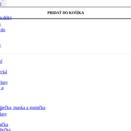
e
PRIDAŤ DO KOŠÍKA
a deky
y
 do
y
vé
ecká
lasy
 a
liečka, maska a gumička
e
lasy
ička
liečka