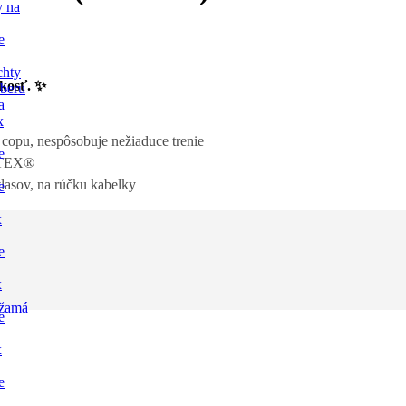
y na
e
chty
skosť. ✨
dberu
a
x
o copu, nespôsobuje nežiaduce trenie
e
-TEX®
vlasov, na rúčku kabelky
e
x
e
x
žamá
e
x
e