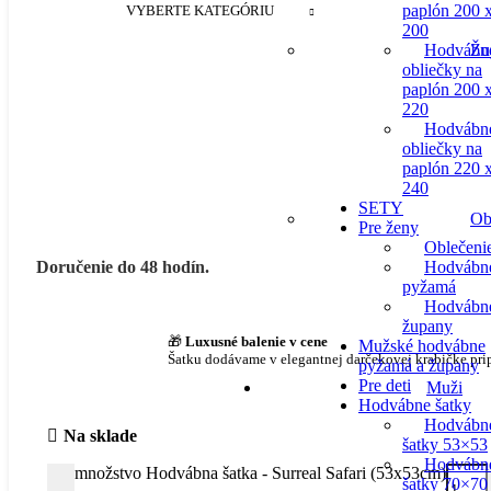
paplón 200 
VYBERTE KATEGÓRIU
200
Hodvábn
Žu
obliečky na
paplón 200 
220
Hodvábn
obliečky na
paplón 220 
240
SETY
Ob
Pre ženy
Oblečeni
Hodvábn
Doručenie do 48 hodín.
pyžamá
Hodvábn
župany
🎁
Luxusné balenie v cene
Mužské hodvábne
Šatku dodávame v elegantnej darčekovej krabičke pri
pyžamá a župany
Pre deti
Muži
Hodvábne šatky
Hodvábn
Na sklade
šatky 53×53
Hodvábn
množstvo Hodvábna šatka - Surreal Safari (53x53cm)
šatky 70×70
-