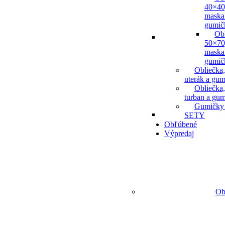
40×40
maska
gumič
Ob
50×70
maska
gumič
Obliečka,
uterák a gum
Obliečka,
turban a gu
Gumičky
SETY
Obľúbené
Výpredaj
Ob