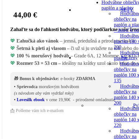
Hodvábne obliečk
paplón a plachty
SETY
44,00
€
Hodvábn
obliečky na
paplón a pla
Zahaľte sa do ľahkosti hodvábu, ktorý podčiarkne vašu žen
– ihneď k o
Hodvábn
💖
Ľahučká ako vánok
– jemná, priedušná a prirodzene lesklá
plachta 180 
200
💖
Šetrná k pleti aj vlasom –
či už si ju uviažete na krk alebo d
Hodvábn
💖
100 % morušový hodváb
– Grade 6A, 12 Momme, OEKO
Pre ženy
plachty
💖
Rozmer 53 × 53 cm –
ideálny na krátky uzol okolo krku, do 
Hodvábn
obliečky na
paplón 100 
🎁 Bonus k objednávke:
e-booky
ZDARMA
135
Hodvábn
• Sprievodca
morušovým hodvábom
obliečky na
(s návodom aby vám vydržal roky)
paplón 140 
•
Lovesilk ebook
v cene 19,90€ - prirodzené omladnutie
200
Py
Hodvábn
📩 Pošleme vám ich e-mailom
obliečky na
paplón 140 
220
Hodvábn
obliečky na