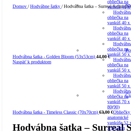
obliečka na
Sp
Domov
/
Hodvábne šatky
/
Hodvábna šatka – Surreal Safari (5
vankúš 40 x
Hodvábn
obliečka na
vankúš 40 x
Hodvábn
obliečka na
vankúš 40 x
Hodvábn
obliečka na
Po
vankúš 50 x
Hodvábna šatka - Golden Bloom (53x53cm)
44,00
€
Hodvábn
Naspäť k produktom
obliečka na
vankúš 50 x
Hodvábn
obliečka na
vankúš 50 x
Hodvábn
Či
obliečka na
vankúš 70 x
80(90)
Hodvábna šatka - Timeless Classic (70x70cm)
63,00
€
Obliečky
anatomické
vankúše 52 
Hodvábna šatka – Surreal S
x 9-12cm