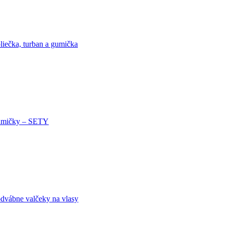
liečka, turban a gumička
mičky – SETY
dvábne valčeky na vlasy