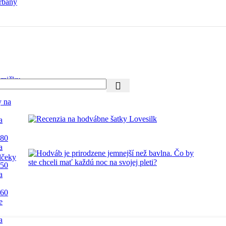
rbany
mičky
y na
a
 80
a
lčeky
 50
a
 60
e
a