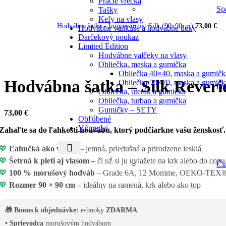
Pracie vrecká
Sp
Tašky
Kefy na vlasy
Hodvábna šatka - Impressionist Silk (90x90cm)
73,00
€
Hodvábne vankúše a hodvábne deky
Darčekový poukaz
Limited Edition
Hodvábne valčeky na vlasy
Obliečka, maska a gumička
Obliečka 40×40, maska a gumičk
Hodvábna šatka – Silk Reveri
Obliečka 50×70, maska a gumičk
Po
Obliečka, uterák a gumička
Obliečka, turban a gumička
Gumičky – SETY
73,00
€
Obľúbené
Výpredaj
Zahaľte sa do ľahkosti hodvábu, ktorý podčiarkne vašu ženskosť
💖
Ľahučká ako vánok
– jemná, priedušná a prirodzene lesklá
💖
Šetrná k pleti aj vlasom –
či už si ju uviažete na krk alebo do cop
Či
💖
100 % morušový hodváb
– Grade 6A, 12 Momme, OEKO-TEX
💖
Rozmer 90 × 90 cm –
ideálny na ramená, krk alebo ako top
🎁 Bonus k objednávke:
e-booky
ZDARMA
• Sprievodca
morušovým hodvábom