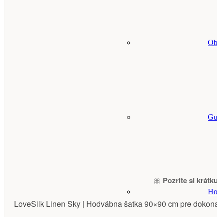
Ob
Gu
🎀
Pozrite si krátk
Ho
LoveSilk Linen Sky | Hodvábna šatka 90×90 cm pre dokonal