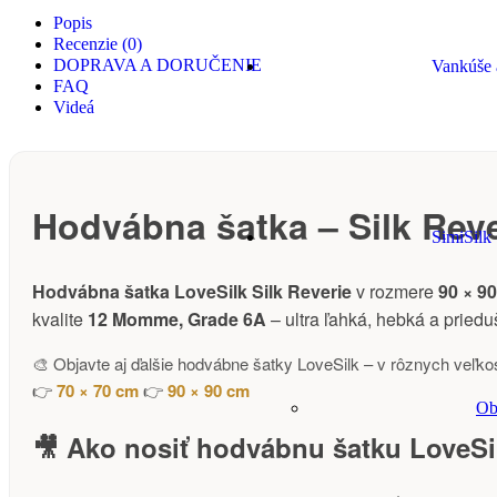
Popis
Recenzie (0)
DOPRAVA A DORUČENIE
Vankúše 
FAQ
Videá
Hodvábna šatka – Silk Reve
SimiSilk
Hodvábna šatka LoveSilk Silk Reverie
v rozmere
90 × 9
kvalite
12 Momme, Grade 6A
– ultra ľahká, hebká a priedu
🎨 Objavte aj ďalšie hodvábne šatky LoveSilk – v rôznych veľk
👉
70 × 70 cm
👉
90 × 90 cm
Ob
🎥 Ako nosiť hodvábnu šatku LoveSi