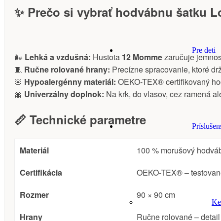
✨ Prečo si vybrať hodvábnu šatku L
Pre deti
🌬️
Lehká a vzdušná:
Hustota
12 Momme
zaručuje jemnosť
🧵
Ručne rolované hrany:
Precízne spracovanie, ktoré drž
🌸
Hypoalergénny materiál:
OEKO-TEX® certifikovaný hodv
🎀
Univerzálny doplnok:
Na krk, do vlasov, cez ramená a
📏 Technické parametre
Príslušen
Materiál
100 % morušový hodváb 
Certifikácia
OEKO-TEX® – testované 
Rozmer
90 × 90 cm
Ke
Hrany
Ručne rolované – detai