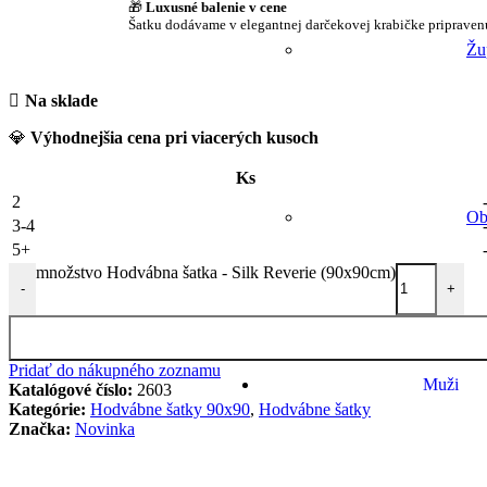
🎁
Luxusné balenie v cene
Šatku dodávame v elegantnej darčekovej krabičke pripraven
Žu
Na sklade
💎
Výhodnejšia cena pri viacerých kusoch
Ks
2
Ob
3-4
5+
množstvo Hodvábna šatka - Silk Reverie (90x90cm)
-
+
Pridať do nákupného zoznamu
Muži
Katalógové číslo:
2603
Kategórie:
Hodvábne šatky 90x90
,
Hodvábne šatky
Značka:
Novinka