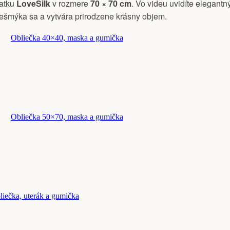
šatku
LoveSilk
v rozmere
70 × 70 cm
. Vo videu uvidíte elegantn
nešmýka sa a vytvára prirodzene krásny objem.
Obliečka 40×40, maska a gumička
Obliečka 50×70, maska a gumička
liečka, uterák a gumička