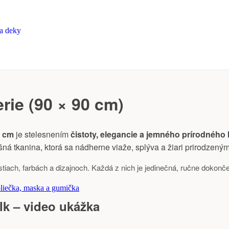
a deky
rie (90 × 90 cm)
0 cm
je stelesnením
čistoty, elegancie a jemného prírodného
šná tkanina, ktorá sa nádherne viaže, splýva a žiari prirodzený
ostiach, farbách a dizajnoch. Každá z nich je jedinečná, ručne do
liečka, maska a gumička
lk – video ukážka