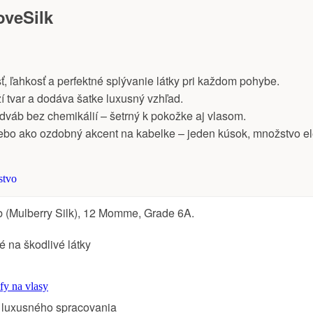
oveSilk
, ľahkosť a perfektné splývanie látky pri každom pohybe.
í tvar a dodáva šatke luxusný vzhľad.
áb bez chemikálií – šetrný k pokožke aj vlasom.
lebo ako ozdobný akcent na kabelke – jeden kúsok, množstvo e
stvo
(Mulberry Silk), 12 Momme, Grade 6A.
na škodlivé látky
fy na vlasy
l luxusného spracovania