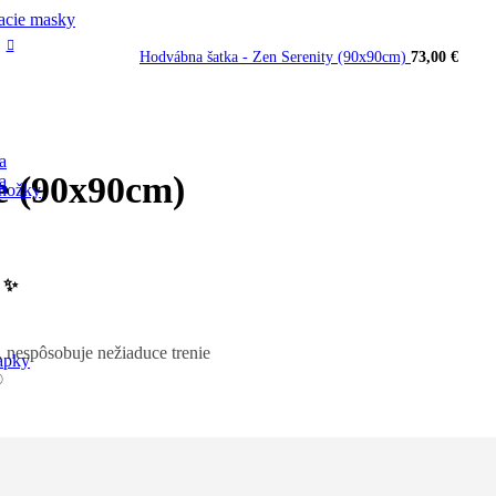
acie masky
Hodvábna šatka - Zen Serenity (90x90cm)
73,00
€
a
e (90x90cm)
a
nožky
. ✨
u, nespôsobuje nežiaduce trenie
apky
®