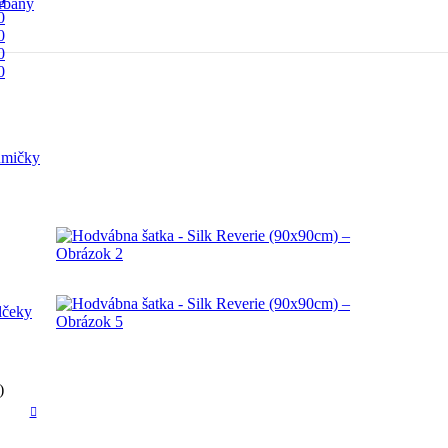
rbany
0
0
0
0
mičky
lčeky
)