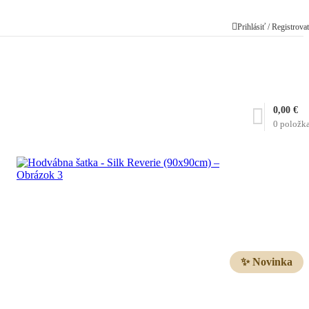
Prihlásiť / Registrova
0,00
€
0
položk
✨ Novinka