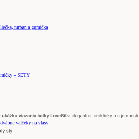
liečka, turban a gumička
mičky – SETY
u ukážku viazania šatky LoveSilk:
elegantne, prakticky a s jemnosť
dvábne valčeky na vlasy
ý štýl