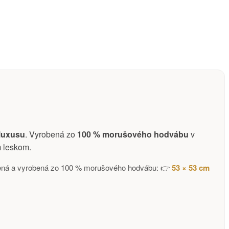
 luxusu
. Vyrobená zo
100 % morušového hodvábu
v
m leskom.
končená a vyrobená zo 100 % morušového hodvábu: 👉
53 × 53 cm