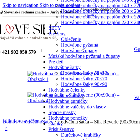
Tu
Skip to navigation
Skip to main content
Hodvábne obliečky na paplón 140 x 22
✨ Akcia týždňa:
00
:
00
:
00
:
00
Hodvábne obliečky na paplón 200 x 20
🌙 Slovenská rodinná značka – Juraj & Monika
|
Využiť
Hodvábne obliečky na paplón 200 x 22
Hodvábne obliečky na paplón 220 x 24
SETY
Pre ženy
Oblečenie
Hodvábne pyžamá
Gu
Hodvábne župany
+421 902 950 579
Mužské hodvábne pyžamá a župany
Pre deti
Hodvábne šatky
Hodvábne šatky 53×53
Hodvábne šatky 70×70
Hodvábne šatky 90×90
Hodvábne čelenky
Hodvábne turbany
Va
Hodvábne gumičky
Hodvábne valčeky do vlasov
Spacie masky
Hodvábne ponožky
Klikni pre zväčšenie
Domov
/
Hodvábne šatky
/
Hodvábna šatka – Silk Reverie (90x90cm
Čiapky
Príslušenstvo
Darčekové krabičky