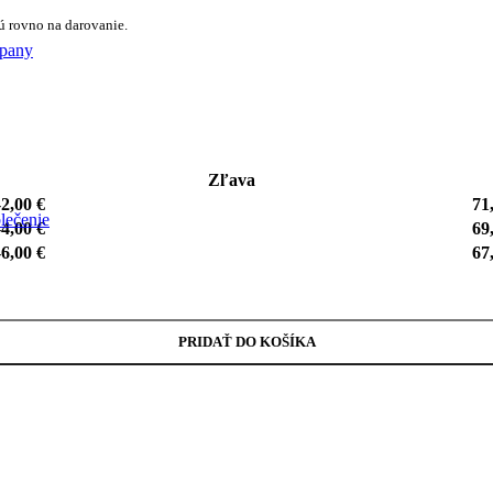
ú rovno na darovanie.
pany
Zľava
-
2,00
€
71
lečenie
-
4,00
€
69
-
6,00
€
67
PRIDAŤ DO KOŠÍKA