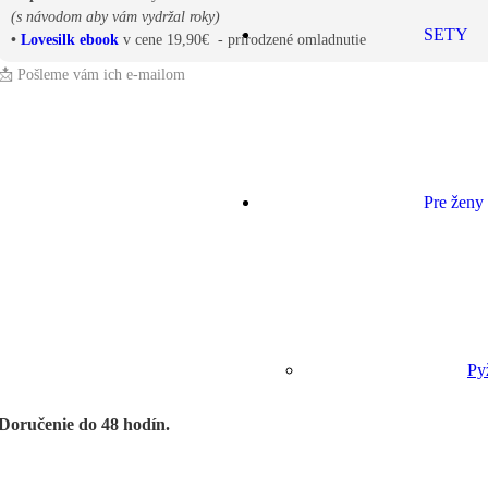
(s návodom aby vám vydržal roky)
SETY
•
Lovesilk ebook
v cene 19,90€ - prirodzené omladnutie
📩 Pošleme vám ich e-mailom
Pre ženy
Py
Doručenie do 48 hodín.