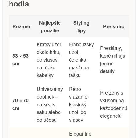
hodia
Najlepšie
Styling
Rozmer
Pre koho
použitie
tipy
Krátky uzol
Francúzsky
Pre dámy,
okolo krku,
uzol,
53 × 53
ktoré milujú
do vlasov,
čelenka,
cm
jemné
na rúčku
mašľa na
detaily
kabelky
tašku
Univerzálny
Retro
Pre ženy s
doplnok –
viazanie,
70 × 70
vkusom na
na krk, k
klasický
cm
každodennú
saku alebo
uzol, do
eleganciu
do účesu
vlasov
Elegantne