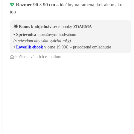
💖
Rozmer 90 × 90 cm –
ideálny na ramená, krk alebo ako
top
🎁 Bonus k objednávke:
e-booky
ZDARMA
• Sprievodca
morušovým hodvábom
(s návodom aby vám vydržal roky)
•
Lovesilk ebook
v cene 19,90€ - prirodzené omladnutie
📩 Pošleme vám ich e-mailom