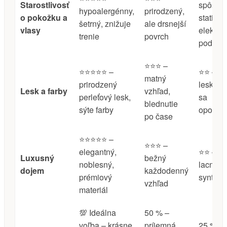
Starostlivosť
spôsob
hypoalergénny,
prirodzený,
o pokožku a
statickú
šetrný, znižuje
ale drsnejší
vlasy
elektrin
trenie
povrch
podráž
⭐️⭐️⭐️ –
⭐️⭐️⭐️⭐️⭐️ –
⭐️⭐️ – u
matný
prirodzený
lesk, rý
Lesk a farby
vzhľad,
perleťový lesk,
sa
blednutie
sýte farby
opotreb
po čase
⭐️⭐️⭐️⭐️⭐️ –
⭐️⭐️⭐️ –
elegantný,
⭐️⭐️ – p
Luxusný
bežný
noblesný,
lacno,
dojem
každodenný
prémiový
syntetic
vzhľad
materiál
💯 Ideálna
50 % –
voľba – krásne
príjemná,
25 % – 