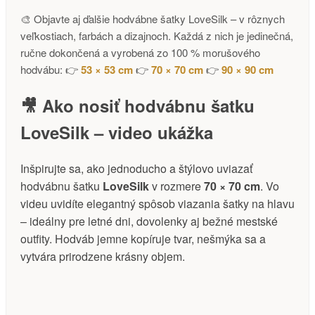
🎨 Objavte aj ďalšie hodvábne šatky LoveSilk – v rôznych
veľkostiach, farbách a dizajnoch. Každá z nich je jedinečná,
ručne dokončená a vyrobená zo 100 % morušového
hodvábu: 👉
53 × 53 cm
👉
70 × 70 cm
👉
90 × 90 cm
🎥 Ako nosiť hodvábnu šatku
LoveSilk – video ukážka
Inšpirujte sa, ako jednoducho a štýlovo uviazať
hodvábnu šatku
LoveSilk
v rozmere
70 × 70 cm
. Vo
videu uvidíte elegantný spôsob viazania šatky na hlavu
– ideálny pre letné dni, dovolenky aj bežné mestské
outfity. Hodváb jemne kopíruje tvar, nešmýka sa a
vytvára prirodzene krásny objem.