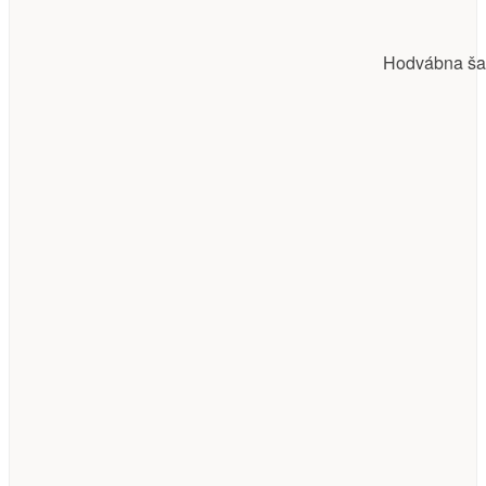
Hodvábna šat