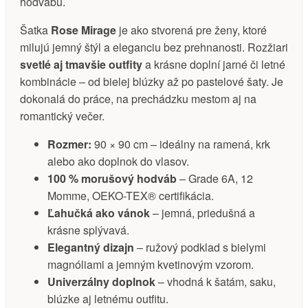
hodvábu.
Šatka
Rose Mirage
je ako stvorená pre ženy, ktoré
milujú jemný štýl a eleganciu bez prehnanosti. Rozžiari
svetlé aj tmavšie outfity
a krásne doplní jarné či letné
kombinácie – od bielej blúzky až po pastelové šaty. Je
dokonalá do práce, na prechádzku mestom aj na
romantický večer.
Rozmer:
90 × 90 cm – ideálny na ramená, krk
alebo ako doplnok do vlasov.
100 % morušový hodváb
– Grade 6A, 12
Momme, OEKO-TEX® certifikácia.
Ľahučká ako vánok
– jemná, priedušná a
krásne splývavá.
Elegantný dizajn
– ružový podklad s bielymi
magnóliami a jemným kvetinovým vzorom.
Univerzálny doplnok
– vhodná k šatám, saku,
blúzke aj letnému outfitu.