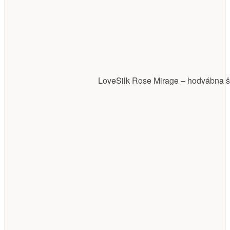
LoveSilk Rose Mirage – hodvábna ša