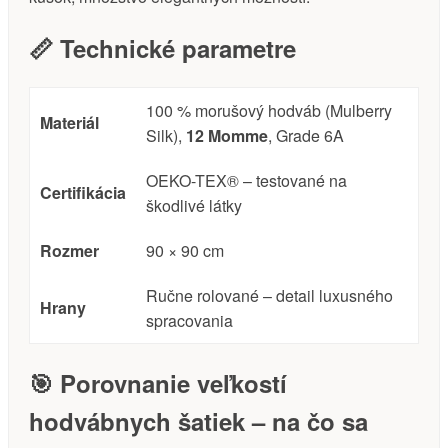
📏 Technické parametre
100 % morušový hodváb (Mulberry
Materiál
Silk),
12 Momme
, Grade 6A
OEKO-TEX® – testované na
Certifikácia
škodlivé látky
Rozmer
90 × 90 cm
Ručne rolované – detail luxusného
Hrany
spracovania
🎯 Porovnanie veľkostí
hodvábnych šatiek – na čo sa