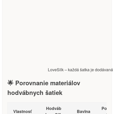
LoveSilk – každá šatka je dodávaná
🌟 Porovnanie materiálov
hodvábnych šatiek
Hodváb
Polyes
Vlastnosť
Bavlna