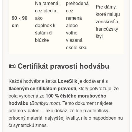
Na ramená,
prehodená
Pre dámy,
cez plecia,
cez
ktoré milujú
90 × 90
ako
ramená
ženskosť a
cm
doplnok k
alebo
francúzsky
šatám či
voľne
štýl
blúzke
viazaná
okolo krku
📜 Certifikát pravosti hodvábu
Každá hodvábna šatka
LoveSilk
je dodávaná s
tlačeným certifikátom pravosti
, ktorý potvrdzuje, že
bola vyrobená zo
100 % čistého morušového
hodvábu
(
Bombyx mori
). Tento dokument nájdete
priamo v balení – ako dôkaz, že ide o autentický,
prírodný materiál najvyššej kvality, nie o napodobeninu
či syntetickú zmes.