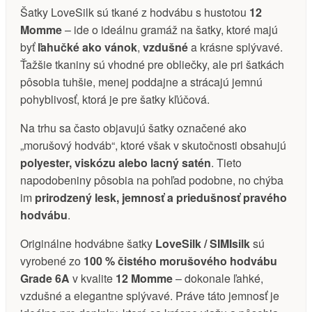
Šatky LoveSilk sú tkané z hodvábu s hustotou
12
Momme
– ide o ideálnu gramáž na šatky, ktoré majú
byť
ľahučké ako vánok
,
vzdušné
a krásne splývavé.
Ťažšie tkaniny sú vhodné pre obliečky, ale pri šatkách
pôsobia tuhšie, menej poddajne a strácajú jemnú
pohyblivosť, ktorá je pre šatky kľúčová.
Na trhu sa často objavujú šatky označené ako
„morušový hodváb“, ktoré však v skutočnosti obsahujú
polyester, viskózu alebo lacný satén
. Tieto
napodobeniny pôsobia na pohľad podobne, no chýba
im
prirodzený lesk, jemnosť a priedušnosť pravého
hodvábu
.
Originálne hodvábne šatky
LoveSilk / SIMIsilk
sú
vyrobené zo
100 % čistého morušového hodvábu
Grade 6A
v kvalite
12 Momme
– dokonale ľahké,
vzdušné a elegantne splývavé. Práve táto jemnosť je