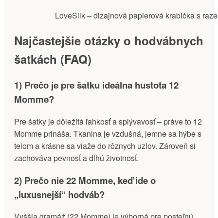
LoveSilk – dizajnová papierová krabička s ra
Najčastejšie otázky o hodvábnych
šatkách (FAQ)
1) Prečo je pre šatku ideálna hustota 12
Momme?
Pre šatky je dôležitá ľahkosť a splývavosť – práve to 12
Momme prináša. Tkanina je vzdušná, jemne sa hýbe s
telom a krásne sa viaže do rôznych uzlov. Zároveň si
zachováva pevnosť a dlhú životnosť.
2) Prečo nie 22 Momme, keď ide o
„luxusnejší“ hodváb?
Vyššia gramáž (22 Momme) je výborná pre posteľnú