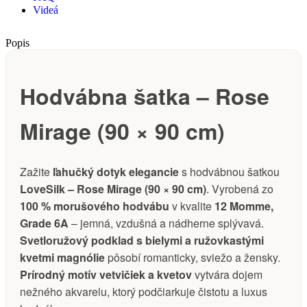
Videá
Popis
Hodvábna šatka – Rose
Mirage (90 × 90 cm)
Zažite
ľahučký dotyk elegancie
s hodvábnou šatkou
LoveSilk – Rose Mirage (90 × 90 cm)
. Vyrobená zo
100 % morušového hodvábu
v kvalite
12 Momme,
Grade 6A
– jemná, vzdušná a nádherne splývavá.
Svetloružový podklad s bielymi a ružovkastými
kvetmi magnólie
pôsobí romanticky, sviežo a žensky.
Prírodný motív vetvičiek a kvetov
vytvára dojem
nežného akvarelu, ktorý podčiarkuje čistotu a luxus