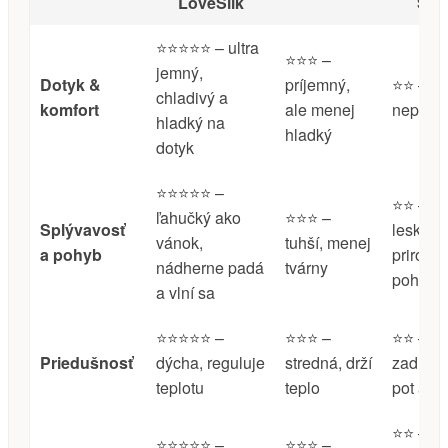
LoveSilk
Sat
⭐️⭐️⭐️⭐️⭐️ – ultra
⭐️⭐️⭐️ –
jemný,
Dotyk &
príjemný,
⭐️⭐️ – kl
chladivý a
komfort
ale menej
nepried
hladký na
hladký
dotyk
⭐️⭐️⭐️⭐️⭐️ –
⭐️⭐️ – u
ľahučký ako
⭐️⭐️⭐️ –
Splývavosť
lesk, be
vánok,
tuhší, menej
a pohyb
prirodz
nádherne padá
tvárny
pohybu
a vlní sa
⭐️⭐️⭐️⭐️⭐️ –
⭐️⭐️⭐️ –
⭐️⭐️ –
Priedušnosť
dýcha, reguluje
stredná, drží
zadržia
teplotu
teplo
pot a vl
⭐️⭐️ –
⭐️⭐️⭐️⭐️⭐️ –
⭐️⭐️⭐️ –