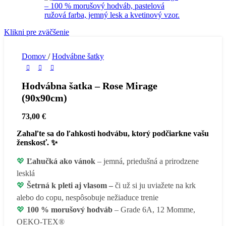
Klikni pre zväčšenie
Domov
/
Hodvábne šatky
Hodvábna šatka – Rose Mirage
(90x90cm)
73,00
€
Zahaľte sa do ľahkosti hodvábu, ktorý podčiarkne vašu
ženskosť. ✨
💖
Ľahučká ako vánok
– jemná, priedušná a prirodzene
lesklá
💖
Šetrná k pleti aj vlasom –
či už si ju uviažete na krk
alebo do copu, nespôsobuje nežiaduce trenie
💖
100 % morušový hodváb
– Grade 6A, 12 Momme,
OEKO-TEX®