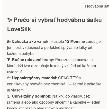
Hodvábna šat
✨ Prečo si vybrať hodvábnu šatku
LoveSilk
🌬️
Ľahučká ako vánok:
Hustota
12 Momme
zaručuje
jemnosť, vzdušnosť a perfektné splývanie látky pri
každom pohybe.
🧵
Ručne rolované hrany:
Precízne spracovanie,
ktoré drží tvar a zaručuje luxusný vzhľad pri každom
uviazaní.
🌸
Hypoalergénny materiál:
OEKO-TEX®
certifikovaný hodváb bez chemikálií – šetrný k pokožke
aj vlasom.
🎀
Univerzálny doplnok:
Na krk, do vlasov, cez
ramená alebo ako ozdobný akcent na kabelke – jeden
kúsok, množstvo elegantných možností.