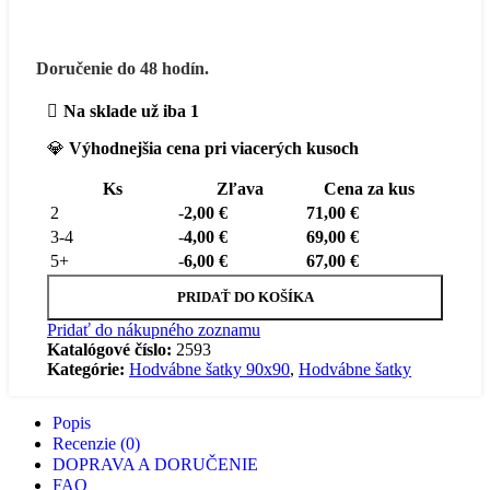
Doručenie do 48 hodín.
Na sklade už iba 1
💎
Výhodnejšia cena pri viacerých kusoch
Ks
Zľava
Cena za kus
2
-
2,00
€
71,00
€
3-4
-
4,00
€
69,00
€
5+
-
6,00
€
67,00
€
PRIDAŤ DO KOŠÍKA
Pridať do nákupného zoznamu
Katalógové číslo:
2593
Kategórie:
Hodvábne šatky 90x90
,
Hodvábne šatky
Popis
Recenzie (0)
DOPRAVA A DORUČENIE
FAQ