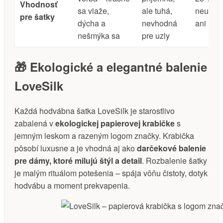
Vhodnosť
sa viaže,
ale tuhá,
neudrží 
pre šatky
dýcha a
nevhodná
ani uzol
nešmýka sa
pre uzly
🎁 Ekologické a elegantné balenie
LoveSilk
Každá hodvábna šatka LoveSilk je starostlivo
zabalená v
ekologickej papierovej krabičke
s
jemným leskom a razeným logom značky. Krabička
pôsobí luxusne a je vhodná aj ako
darčekové balenie
pre dámy, ktoré milujú štýl a detail
. Rozbalenie šatky
je malým rituálom potešenia – spája vôňu čistoty, dotyk
hodvábu a moment prekvapenia.