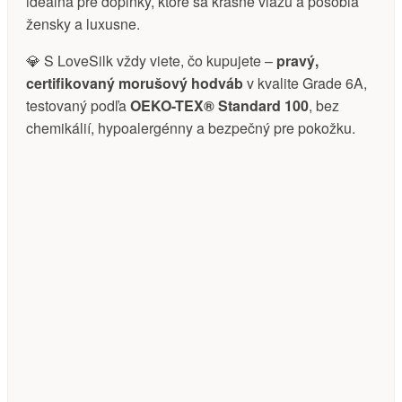
ideálna pre doplnky, ktoré sa krásne viažu a pôsobia
žensky a luxusne.
💎 S LoveSilk vždy viete, čo kupujete –
pravý,
certifikovaný morušový hodváb
v kvalite Grade 6A,
testovaný podľa
OEKO-TEX® Standard 100
, bez
chemikálií, hypoalergénny a bezpečný pre pokožku.