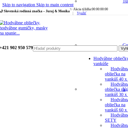
Tu
Skip to navigation
Skip to main content
✨ Akcia týždňa:
00
:
00
:
00
:
00
🌙 Slovenská rodinná značka – Juraj & Monika
|
Využiť
Gu
+421 902 950 579
Vyh
Hodvábne obliečk
vankúše
Hodvábn
obliečka na
vankúš 40 x
Hodvábn
Va
obliečka na
vankúš 30 x
Hodvábn
obliečka na
vankúš 60 x
Hodvábn
SETY
Hodvábn