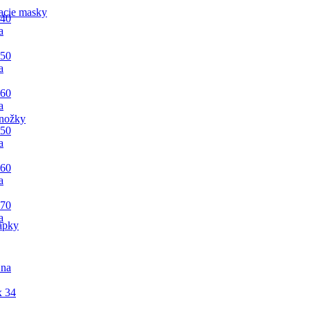
acie masky
 40
a
 50
a
 60
a
nožky
 50
a
 60
a
 70
a
apky
 na
x 34