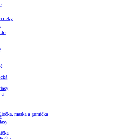
e
a deky
y
 do
y
vé
ecká
lasy
 a
liečka, maska a gumička
e
lasy
ička
liečka