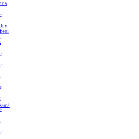
y na
e
chty
dberu
a
x
e
e
x
e
x
žamá
e
x
e