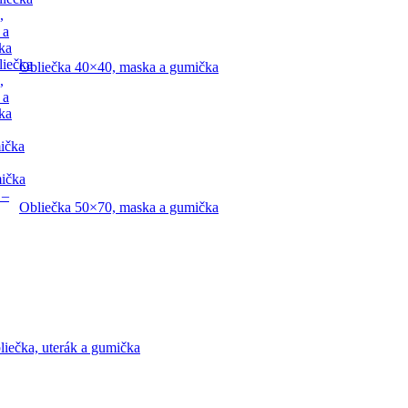
,
 a
ka
liečka
Obliečka 40×40, maska a gumička
,
 a
ka
ička
mička
 –
Obliečka 50×70, maska a gumička
liečka, uterák a gumička