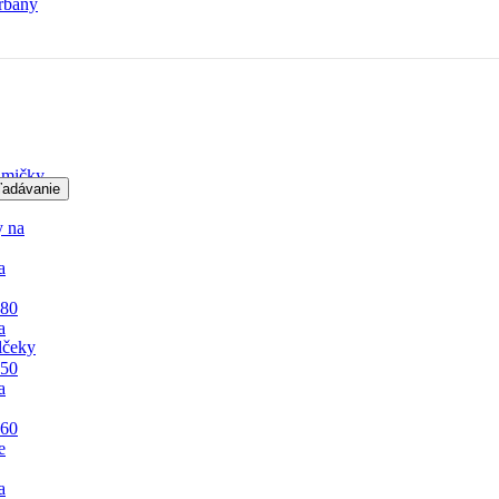
rbany
mičky
ľadávanie
y na
a
 80
a
lčeky
 50
a
 60
e
a