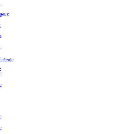
x
pany
e
x
e
x
lečenie
e
e
e
e
e