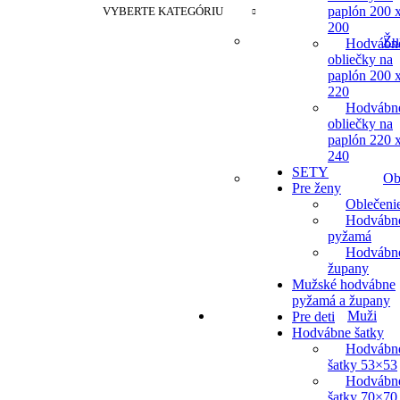
paplón 200 
VYBERTE KATEGÓRIU
200
Žu
Hodvábn
obliečky na
paplón 200 
220
Hodvábn
obliečky na
paplón 220 
240
SETY
Ob
Pre ženy
Oblečeni
Hodvábn
pyžamá
Hodvábn
župany
Mužské hodvábne
pyžamá a župany
Muži
Pre deti
Hodvábne šatky
Hodvábn
šatky 53×53
Hodvábn
šatky 70×70