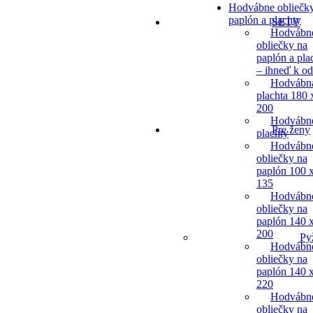
Hodvábne obliečk
paplón a plachty
SETY
Hodvábn
obliečky na
paplón a pla
– ihneď k o
Hodvábn
plachta 180 
200
Hodvábn
Pre ženy
plachty
Hodvábn
obliečky na
paplón 100 
135
Hodvábn
obliečky na
paplón 140 
200
Py
Hodvábn
obliečky na
paplón 140 
220
Hodvábn
obliečky na