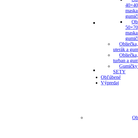
40×40
maska
gumič
Ob
50×70
maska
gumič
Obliečka,
uterák a gum
Obliečka,
turban a gu
Gumičky
SETY
Obľúbené
Výpredaj
Ob