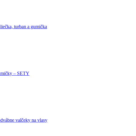
liečka, turban a gumička
mičky – SETY
dvábne valčeky na vlasy