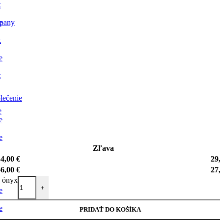
x
pany
e
x
e
x
lečenie
e
e
e
Zľava
-
4,00
€
29
-
6,00
€
27
y ónyx
+
e
e
PRIDAŤ DO KOŠÍKA