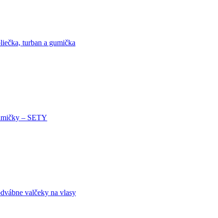
liečka, turban a gumička
mičky – SETY
dvábne valčeky na vlasy