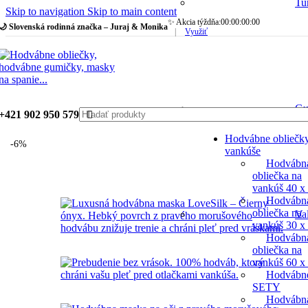
Tu
Skip to navigation
Skip to main content
✨ Akcia týždňa:
00
:
00
:
00
:
00
🌙 Slovenská rodinná značka – Juraj & Monika
|
Využiť
Gu
+421 902 950 579
Hodvábne obliečk
-6%
vankúše
Hodvábn
obliečka na
vankúš 40 x
Hodvábn
obliečka na
Va
vankúš 30 x
Hodvábn
obliečka na
vankúš 60 x
Hodvábn
SETY
Hodvábn