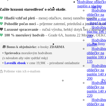
Hodvábne obliečk
paplón a plachty
SETY
Zažite
luxusnú starostlivosť o očné okolie
.
Hodvábn
obliečky na
💖
Hladší vzhľad pleti
– menej otlačkov, menej ranného opuchu
paplón a pla
– ihneď k o
💖
Pohodlie počas noci –
príjemne zatemní, priedušná a jemná k riasa
Hodvábn
💖
Luxusné spracovanie
– ručná výroba, hebký dotyk bez ťahania p
plachta 180 
💖
100 % morušový hodváb
– Grade 6A, hustota 22 Momme, OE
200
Hodvábn
Pre ženy
plachty
🎁 Bonus k objednávke:
e-booky
ZDARMA
Hodvábn
obliečky na
• Sprievodca
morušovým hodvábom
paplón 100 
(s návodom aby vám vydržal roky)
135
•
Lovesilk ebook
v cene 19,90€ - prirodzené omladnutie
Hodvábn
obliečky na
📩 Pošleme vám ich e-mailom
paplón 140 
200
Py
Hodvábn
obliečky na
paplón 140 
220
Hodvábn
obliečky na