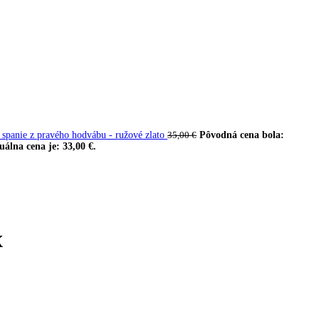
spanie z pravého hodvábu - ružové zlato
Pôvodná cena bola:
35,00
€
uálna cena je: 33,00 €.
x