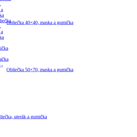
,
 a
ka
liečka
Obliečka 40×40, maska a gumička
,
 a
ka
ička
mička
 –
Obliečka 50×70, maska a gumička
liečka, uterák a gumička