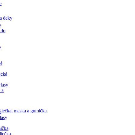
e
a deky
y
 do
y
vé
ecká
lasy
 a
liečka, maska a gumička
e
lasy
ička
liečka