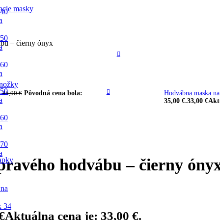
acie masky
 40
a
 50
bu – čierny ónyx
a
 60
a
nožky
 50
a
Pôvodná cena bola:
Hodvábna maska na 
35,00
€
a
35,00 €.
33,00
€
Akt
 60
a
 70
a
apky
pravého hodvábu – čierny óny
 na
x 34
€
Aktuálna cena je: 33,00 €.