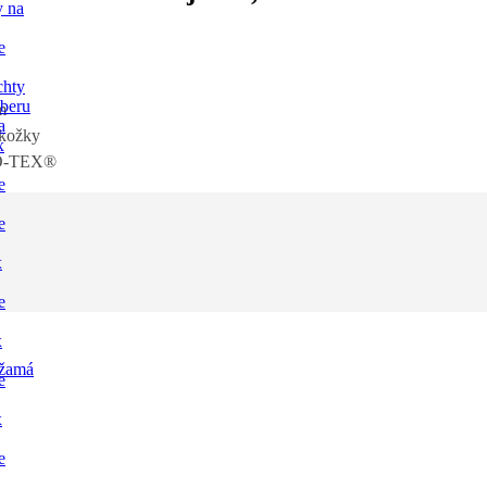
y na
e
chty
dberu
m
a
okožky
x
KO-TEX®
e
e
x
e
x
žamá
e
x
e