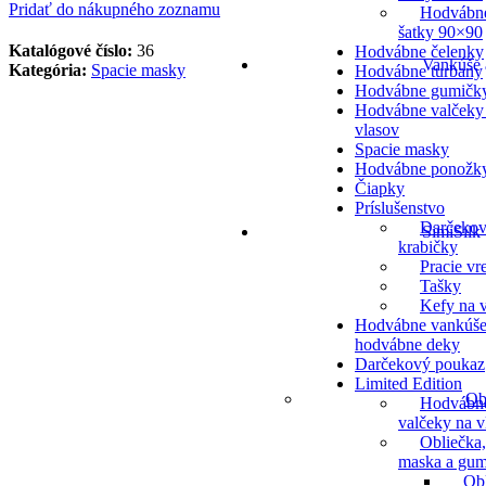
Pridať do nákupného zoznamu
Hodvábn
šatky 90×90
Katalógové číslo:
36
Hodvábne čelenky
Vankúše 
Kategória:
Spacie masky
Hodvábne turbany
Hodvábne gumičk
Hodvábne valčeky
vlasov
Spacie masky
Hodvábne ponožk
Čiapky
Príslušenstvo
Darčeko
SimiSilk
krabičky
Pracie vr
Tašky
Kefy na v
Hodvábne vankúše
hodvábne deky
Darčekový poukaz
Limited Edition
Ob
Hodvábn
valčeky na v
Obliečka,
maska a gum
Ob