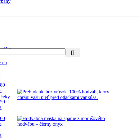
rbany
mičky
y na
a
 80
a
lčeky
 50
a
 60
e
a