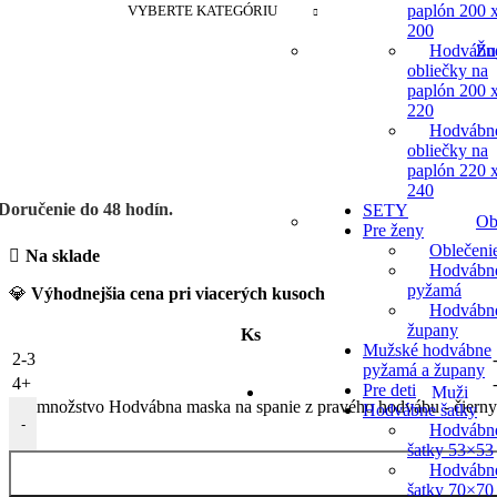
paplón 200 
VYBERTE KATEGÓRIU
200
Žu
Hodvábn
obliečky na
paplón 200 
220
Hodvábn
obliečky na
paplón 220 
240
Doručenie do 48 hodín.
SETY
Ob
Pre ženy
Oblečeni
Na sklade
Hodvábn
pyžamá
💎
Výhodnejšia cena pri viacerých kusoch
Hodvábn
župany
Ks
Mužské hodvábne
2-3
pyžamá a župany
4+
Pre deti
Muži
množstvo Hodvábna maska na spanie z pravého hodvábu - čiern
Hodvábne šatky
-
Hodvábn
šatky 53×53
Hodvábn
šatky 70×70