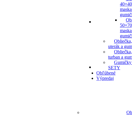
40×40
maska
gumič
Ob
50×70
maska
gumič
Obliečka,
uterák a gum
Obliečka,
turban a gu
Gumičky
SETY
Obľúbené
Výpredaj
Ob