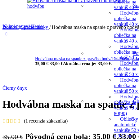
obliečka na
Sp
vankúš 40 x
Hodvábn
obliečka na
vankúš 40 x
Klikni pre zväčšenie
Domov
/
Spacie masky
/
Hodvábna maska na spanie z pravého hodvá
Hodvábn
obliečka na
vankúš 40 x
Hodvábn
obliečka na
Po
vankúš 50 x
Hodvábna maska na spanie z pravého hodvábu - biela perl
Hodvábn
35,00 €.
33,00
€
Aktuálna cena je: 33,00 €.
obliečka na
vankúš 50 x
Hodvábn
obliečka na
Čierny ónyx
vankúš 50 x
Hodvábn
Či
Hodvábna maska na spanie z 
obliečka na
vankúš 70 x
80(90)
Obliečky
(
1
recenzia zákazníka)
anatomické
vankúše 52 
Pôvodná cena bola: 35,00 €.
33,00
35,00
€
x 9-12cm