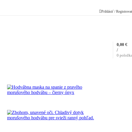
Prihlásiť / Registrova
0,00
€
/
0
položk