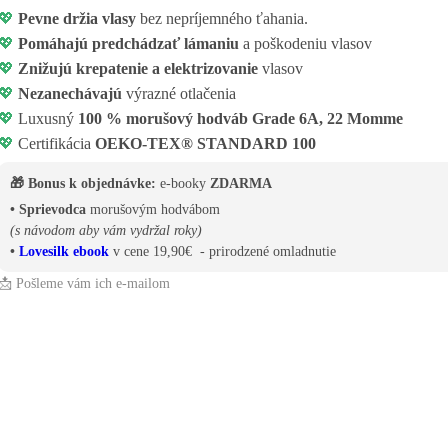
💖
Pevne držia vlasy
bez nepríjemného ťahania.
💖
Pomáhajú predchádzať lámaniu
a poškodeniu vlasov
💖
Znižujú krepatenie a elektrizovanie
vlasov
💖
Nezanechávajú
výrazné otlačenia
💖
Luxusný
100 % morušový hodváb Grade 6A, 22 Momme
💖
Certifikácia
OEKO-TEX® STANDARD 100
🎁 Bonus k objednávke:
e-booky
ZDARMA
• Sprievodca
morušovým hodvábom
(s návodom aby vám vydržal roky)
•
Lovesilk ebook
v cene 19,90€ - prirodzené omladnutie
📩 Pošleme vám ich e-mailom