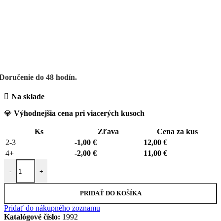
Doručenie do 48 hodín.
Na sklade
💎
Výhodnejšia cena pri viacerých kusoch
Ks
Zľava
Cena za kus
2-3
-
1,00
€
12,00
€
4+
-
2,00
€
11,00
€
množstvo Elis hodvábna gumička do vlasov – čierny ónyx
-
+
PRIDAŤ DO KOŠÍKA
Pridať do nákupného zoznamu
Katalógové číslo:
1992