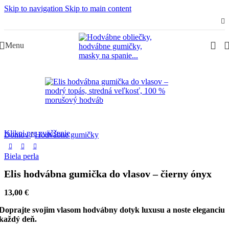
Skip to navigation
Skip to main content
Slovenská rodinná značka – Juraj & Monika
Menu
Klikni pre zväčšenie
Domov
/
Hodvábne gumičky
Biela perla
Elis hodvábna gumička do vlasov – čierny ónyx
13,00
€
Doprajte svojim vlasom hodvábny dotyk luxusu a noste eleganciu
každý deň.