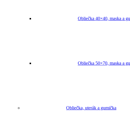
Obliečka 40×40, maska a g
Obliečka 50×70, maska a g
Obliečka, uterák a gumička