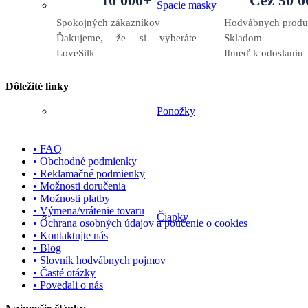
10 000+
Cez 50 0
Spacie masky
Spokojných zákazníkov
Hodvábnych produ
Ďakujeme, že si vyberáte
Skladom
LoveSilk
Ihneď k odoslaniu
Dôležité linky
Ponožky
• FAQ
• Obchodné podmienky
• Reklamačné podmienky
• Možnosti doručenia
• Možnosti platby
• Výmena/vrátenie tovaru
Čiapky
• Ochrana osobných údajov a poučenie o cookies
• Kontaktujte nás
• Blog
• Slovník hodvábnych pojmov
• Časté otázky
• Povedali o nás