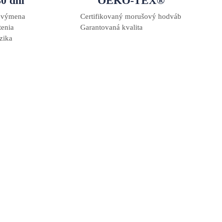
30 dní
OEKO-TEX®
á výmena
Certifikovaný morušový hodváb
tenia
Garantovaná kvalita
zika