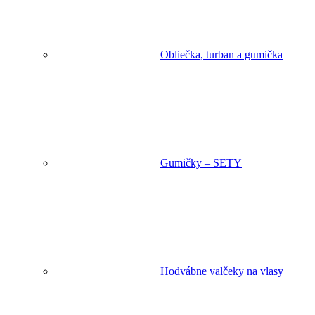
Obliečka, turban a gumička
Gumičky – SETY
Hodvábne valčeky na vlasy