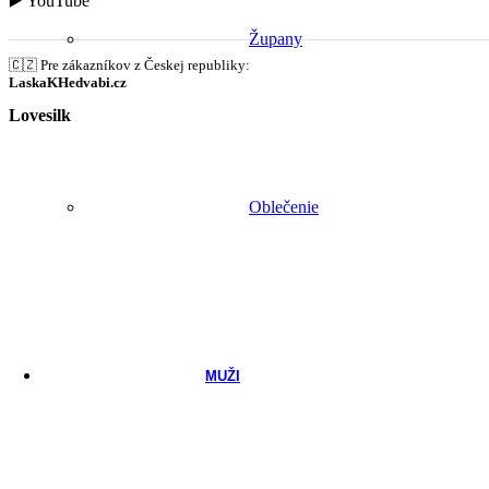
▶️
YouTube
Župany
🇨🇿 Pre zákazníkov z Českej republiky:
LaskaKHedvabi.cz
Lovesilk
Oblečenie
MUŽI