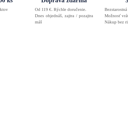
00 ks
Doprava zdarma
ktov
Od 119 €. Rýchle doručenie.
Bezstarostn
Dnes objednáš, zajtra / pozajtra
Možnosť vrá
máš
Nákup bez ri