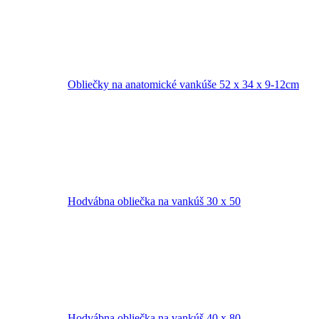
Obliečky na anatomické vankúše 52 x 34 x 9-12cm
Hodvábna obliečka na vankúš 30 x 50
Hodvábna obliečka na vankúš 40 x 80