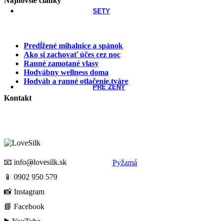
Najnovšie články
SETY
Predĺžené mihalnice a spánok
Ako si zachovať účes cez noc
Ranné zamotané vlasy
Hodvábny wellness doma
Hodváb a ranné otlačenie tváre
PRE ŽENY
Kontakt
📧
info@lovesilk.sk
Pyžamá
📱
0902 950 579
📸
Instagram
📘
Facebook