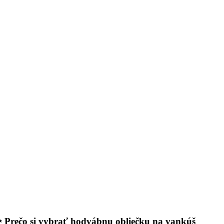
 Prečo si vybrať hodvábnu obliečku na vankúš