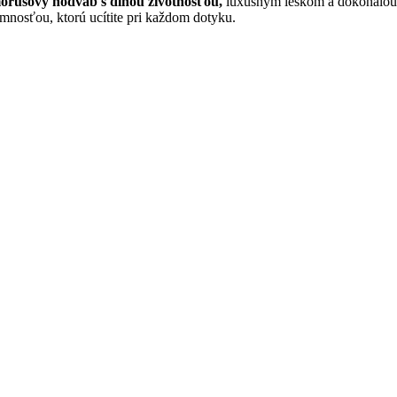
orušový hodváb s dlhou životnosťou,
luxusným leskom a dokonalou
emnosťou, ktorú ucítite pri každom dotyku.