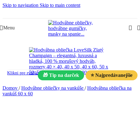
Skip to navigation
Skip to main content
Slovenská rodinná značka – Juraj & Monika
Menu
Klikni pre zväčšenie
🎁 Tip na darček
⭐ Najpredávanejšie
Domov
/
Hodvábne obliečky na vankúše
/
Hodvábna obliečka na
vankúš 60 x 60