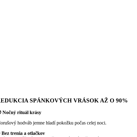
REDUKCIA SPÁNKOVÝCH VRÁSOK AŽ O 90%
 Nočný rituál krásy
orušový hodváb jemne hladí pokožku počas celej noci.
 Bez trenia a otlačkov