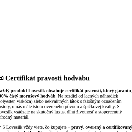
 Certifikát pravosti hodvábu
aždý produkt Lovesilk obsahuje certifikát pravosti, ktorý garantu
00% čistý morušový hodváb.
Na rozdiel od lacných náhradiek
polyester, viskóza) alebo nekvalitných látok s falošným označením
ustoty, u nás máte istotu overeného pôvodu a špičkovej kvality. S
ovesilk vsádzate na skutočný luxus, dlhú životnosť a stopercentný
rírodný materiál.
 S Lovesilk vždy viete, čo kupujete –
pravý, overený a certifikovan