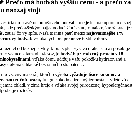
 Prečo má hodváb vyššiu cenu - a prečo za
u naozaj stojí
nvestícia do pravého morušového hodvábu nie je len nákupom luxusnej
átky, ale predovšetkým najjednoduchším beauty rituálom, ktorý pracuje 
ás, zatiaľ čo vy spíte. Naša tkanina patrí medzi
najkvalitnejšie 1%
orušový hodváb
vyrábaných pre prémiové textilné domy.
a rozdiel od bežnej bavlny, ktorá z pleti vysáva drahé séra a spôsobuje
renie vedúce k lámaniu vlasov, je
hodváb prirodzený proteín s 18
minokyselinami,
vďaka čomu udržuje vašu pokožku hydratovanú a
lasy dokonale hladké bez ranného strapatenia.
ento vzácny materiál, ktorého výroba
vyžaduje tisíce kokonov a
recíznu ručnú prácu,
funguje ako inteligentný termostat – v lete vás
ríjemne chladí, v zime hreje a vďaka svojej prirodzenej hypoalergénnost
dpudzuje roztoče.