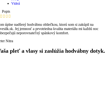
Videá
Popis
om úplne nadšený hodvábnu obliečkou, ktorú som si zakúpil na
ovesilk.sk. Jej jemnosť a prvotriedna kvalita materiálu mi každú noc
abezpečujú neporovnateľný spánkový komfort.
eter
Nitra
aša pleť a vlasy si zaslúžia hodvábny dotyk.