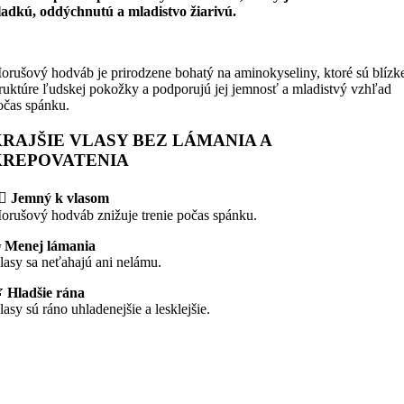
ladkú, oddýchnutú a mladistvo žiarivú.
orušový hodváb je prirodzene bohatý na aminokyseliny, ktoré sú blízk
truktúre ľudskej pokožky a podporujú jej jemnosť a mladistvý vzhľad
očas spánku.
RAJŠIE VLASY BEZ LÁMANIA A
KREPOVATENIA
‍♀️ Jemný k vlasom
orušový hodváb znižuje trenie počas spánku.
 Menej lámania
lasy sa neťahajú ani nelámu.

Hladšie rána
lasy sú ráno uhladenejšie a lesklejšie.