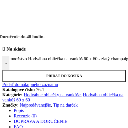
Doručenie do 48 hodín.
Na sklade
množstvo Hodvábna obliečka na vankúš 60 x 60 - zlatý champai
-
PRIDAŤ DO KOŠÍKA
Pridať do nákupného zoznamu
Katalógové číslo:
76-1
Kategórie:
Hodvábne obliečky na vankúše
,
Hodvábna obliečka na
vankúš 60 x 60
Značky:
Najpredávanejšie
,
Tip na darček
Popis
Recenzie (0)
DOPRAVA A DORUČENIE
FAQ