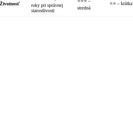
⭐️⭐️⭐️ –
⭐️⭐️ – krátka
Životnosť
roky pri správnej
stredná
starostlivosti