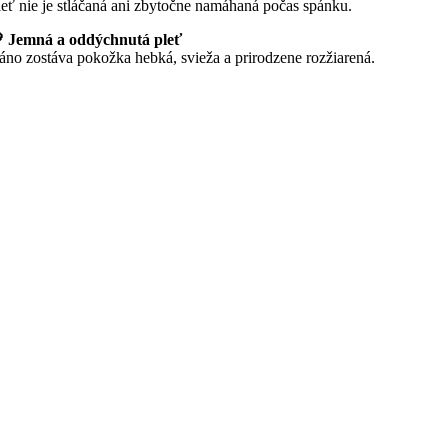
leť nie je stláčaná ani zbytočne namáhaná počas spánku.
 Jemná a oddýchnutá pleť
áno zostáva pokožka hebká, svieža a prirodzene rozžiarená.