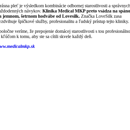
rásna pleť je výsledkom kombinácie odbornej starostlivosti a správnyc
aždodenných návykov.
Klinika Medical MKP preto vsádza na spán
a jemnom, šetrnom hodvábe od Lovesilk.
Značka LoveSilk zasa
yzdvihuje špičkové služby, profesionalitu a ľudský prístup tejto kliniky.
poločne veríme, že prepojenie domácej starostlivosti s tou profesionáln
e kľúčom k tomu, aby ste sa cítili skvele každý deň.
ww.medicalmkp.sk