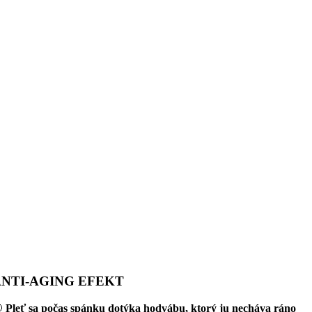
NTI-AGING EFEKT

Pleť sa počas spánku dotýka hodvábu, ktorý ju necháva ráno