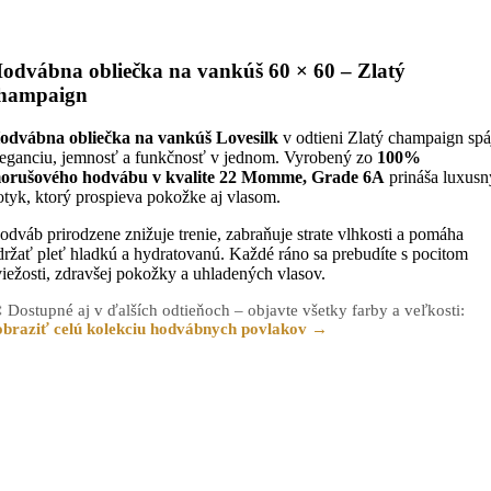
odvábna obliečka na vankúš 60 × 60 – Zlatý
hampaign
odvábna obliečka na vankúš Lovesilk
v odtieni Zlatý champaign spá
leganciu, jemnosť a funkčnosť v jednom. Vyrobený zo
100%
orušového hodvábu v kvalite 22 Momme, Grade 6A
prináša luxusn
otyk, ktorý prospieva pokožke aj vlasom.
odváb prirodzene znižuje trenie, zabraňuje strate vlhkosti a pomáha
držať pleť hladkú a hydratovanú. Každé ráno sa prebudíte s pocitom
viežosti, zdravšej pokožky a uhladených vlasov.
 Dostupné aj v ďalších odtieňoch – objavte všetky farby a veľkosti:
obraziť celú kolekciu hodvábnych povlakov →