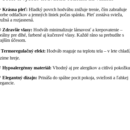

Krásna pleť:
Hladký povrch hodvábu znižuje trenie, čím zabraňuje
vorbe odtlačkov a jemných liniek počas spánku. Pleť zostáva svieža,
ružná a rozjasnená.

Zdravšie vlasy:
Hodváb minimalizuje lámavosť a krepovatenie –
deálny pre dlhé, farbené aj kučeravé vlasy. Každé ráno sa prebudíte s
rajším účesom.
️
Termoregulačný efekt:
Hodváb reaguje na teplotu tela – v lete chladí
 zime hreje.

Hypoalergénny materiál:
Vhodný aj pre alergikov a citlivú pokožku

Elegantný dizajn:
Prináša do spálne pocit pokoja, sviežosti a ľahkej
legancie.