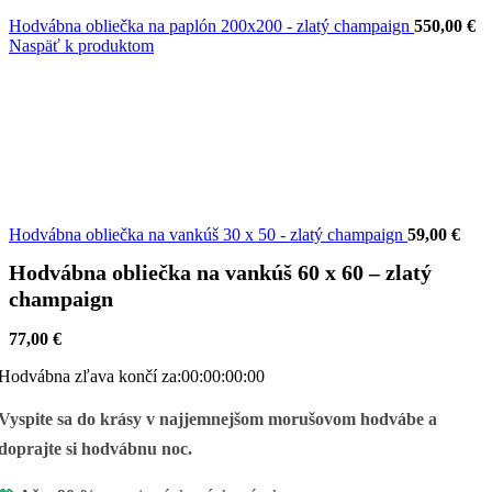
Hodvábna obliečka na paplón 200x200 - zlatý champaign
550,00
€
Naspäť k produktom
Hodvábna obliečka na vankúš 30 x 50 - zlatý champaign
59,00
€
Hodvábna obliečka na vankúš 60 x 60 – zlatý
champaign
77,00
€
Hodvábna zľava končí za:
00
:
00
:
00
:
00
Vyspite sa do krásy v najjemnejšom morušovom hodvábe a
doprajte si hodvábnu noc.