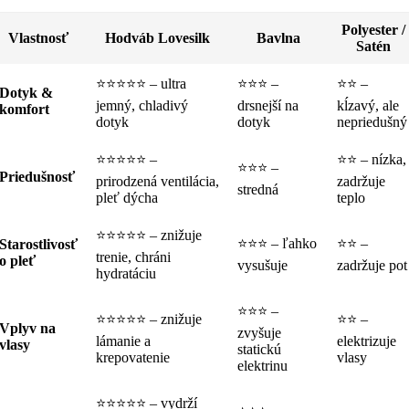
Polyester /
Vlastnosť
Hodváb Lovesilk
Bavlna
Satén
⭐️⭐️⭐️⭐️⭐️ – ultra
⭐️⭐️⭐️ –
⭐️⭐️ –
Dotyk &
jemný, chladivý
drsnejší na
kĺzavý, ale
komfort
dotyk
dotyk
nepriedušný
⭐️⭐️⭐️⭐️⭐️ –
⭐️⭐️ – nízka,
⭐️⭐️⭐️ –
Priedušnosť
prirodzená ventilácia,
zadržuje
stredná
pleť dýcha
teplo
⭐️⭐️⭐️⭐️⭐️ – znižuje
⭐️⭐️⭐️ – ľahko
⭐️⭐️ –
Starostlivosť
trenie, chráni
o pleť
vysušuje
zadržuje pot
hydratáciu
⭐️⭐️⭐️ –
⭐️⭐️⭐️⭐️⭐️ – znižuje
⭐️⭐️ –
Vplyv na
zvyšuje
lámanie a
elektrizuje
vlasy
statickú
krepovatenie
vlasy
elektrinu
⭐️⭐️⭐️⭐️⭐️ – vydrží