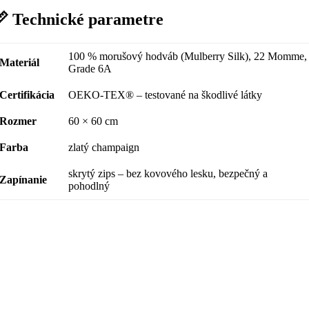
 Technické parametre
100 % morušový hodváb (Mulberry Silk), 22 Momme,
Materiál
Grade 6A
Certifikácia
OEKO-TEX® – testované na škodlivé látky
Rozmer
60 × 60 cm
Farba
zlatý champaign
skrytý zips – bez kovového lesku, bezpečný a
Zapínanie
pohodlný