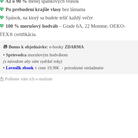
💖
Až o 90 %
menej spánkových vrások
💖
Po prebudení krajšie vlasy
bez lámania
💖
Spánok, na ktorý sa budete tešiť každý večer
💖
100 % morušový hodváb
– Grade 6A, 22 Momme, OEKO-
TEX® certifikácia.
🎁 Bonus k objednávke:
e-booky
ZDARMA
• Sprievodca
morušovým hodvábom
(s návodom aby vám vydržal roky)
•
Lovesilk ebook
v cene 19,90€ - prirodzené omladnutie
📩 Pošleme vám ich e-mailom