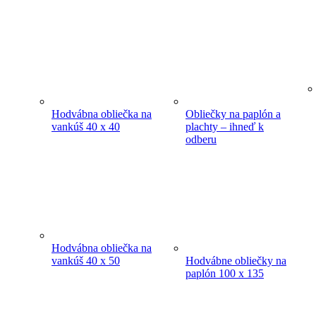
Hodvábna obliečka na
Obliečky na paplón a
vankúš 40 x 40
plachty – ihneď k
odberu
Hodvábna obliečka na
vankúš 40 x 50
Hodvábne obliečky na
paplón 100 x 135