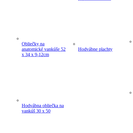
Obliečky na
anatomické vankúše 52
Hodvábne plachty
x 34 x 9-12cm
Hodvábna obliečka na
vankúš 30 x 50