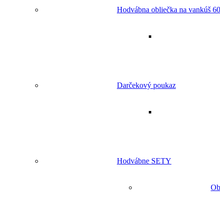
Hodvábna obliečka na vankúš 60
Darčekový poukaz
Hodvábne SETY
Ob