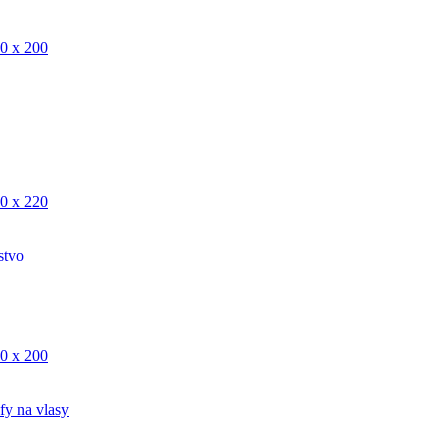
0 x 200
0 x 220
stvo
0 x 200
fy na vlasy