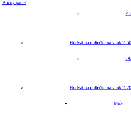
Bočný panel
Žu
Hodvábna obliečka na vankúš 50
Ob
Hodvábna obliečka na vankúš 70
Muži