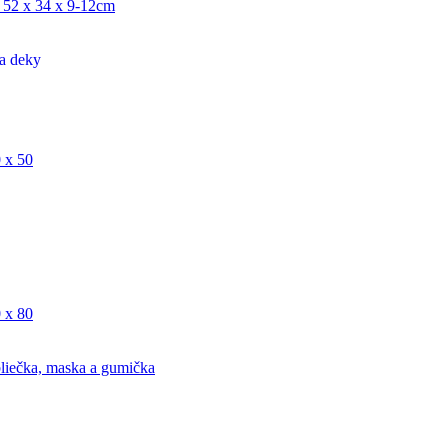
 52 x 34 x 9-12cm
a deky
 x 50
 x 80
liečka, maska a gumička