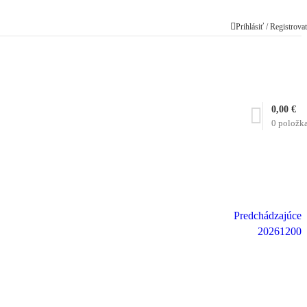
Prihlásiť / Registrova
0,00
€
0
položk
Predchádzajúce
20261200