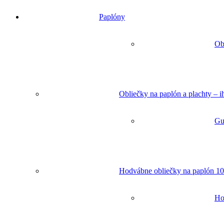
Paplóny
Ob
Obliečky na paplón a plachty – 
Gu
Hodvábne obliečky na paplón 10
Ho