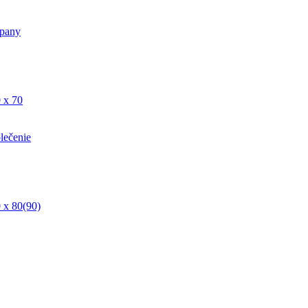
pany
 x 70
lečenie
 x 80(90)