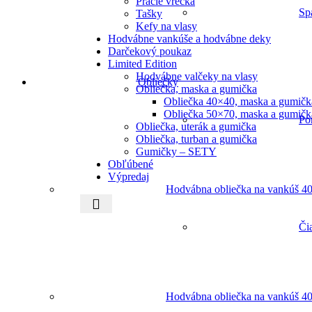
Pracie vrecká
Sp
Tašky
Kefy na vlasy
Hodvábne vankúše a hodvábne deky
Darčekový poukaz
Limited Edition
Hodvábne valčeky na vlasy
Obliečky
Obliečka, maska a gumička
Obliečka 40×40, maska a gumičk
Obliečka 50×70, maska a gumičk
Po
Obliečka, uterák a gumička
Obliečka, turban a gumička
Gumičky – SETY
Obľúbené
Výpredaj
Hodvábna obliečka na vankúš 40
Či
Hodvábna obliečka na vankúš 40