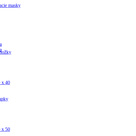
acie masky
a
a
nožky
 x 40
apky
 x 50