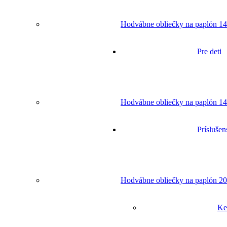
Hodvábne obliečky na paplón 14
Pre deti
Hodvábne obliečky na paplón 14
Príslušen
Hodvábne obliečky na paplón 20
Ke