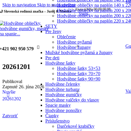
Tu
Skip to navigation
Skip to main content
Hodvábne obliečky na paplón 140 x 22
✨ Akcia týždňa:
00
:
00
:
00
:
00
Hodvábne obliečky na paplón 200 x 20
🌙 Slovenská rodinná značka – Juraj & Monika
|
Využiť
Hodvábne obliečky na paplón 200 x 22
Hodvábne obliečky na paplón 220 x 24
SETY
Pre ženy
Oblečenie
Hodvábne pyžamá
Gu
Hodvábne župany
+421 902 950 579
Mužské hodvábne pyžamá a župany
Pre deti
Hodvábne šatky
20261201
Hodvábne šatky 53×53
Hodvábne šatky 70×70
Hodvábne šatky 90×90
Publikoval
Hodvábne čelenky
Zapnuté 26. júna 2026
Hodvábne turbany
Va
Novšie
Hodvábne gumičky
20261202
Hodvábne valčeky do vlasov
Spacie masky
Hodvábne ponožky
Čiapky
Zatvoriť
Príslušenstvo
Darčekové krabičky