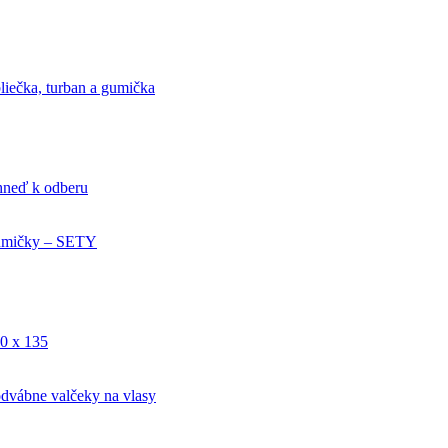
liečka, turban a gumička
ihneď k odberu
mičky – SETY
0 x 135
dvábne valčeky na vlasy