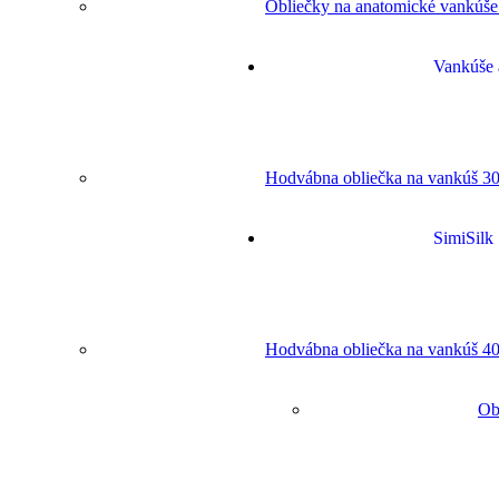
Obliečky na anatomické vankúše
Vankúše 
Hodvábna obliečka na vankúš 30
SimiSilk
Hodvábna obliečka na vankúš 40
Ob