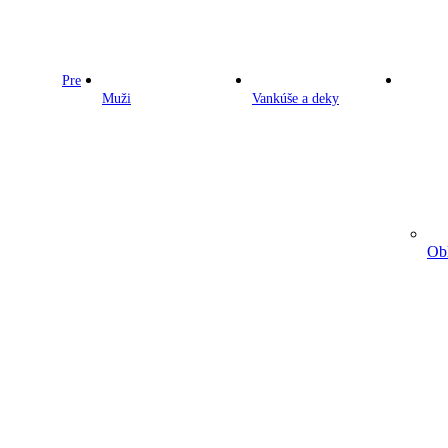
Pre
Muži
Vankúše a deky
Obl