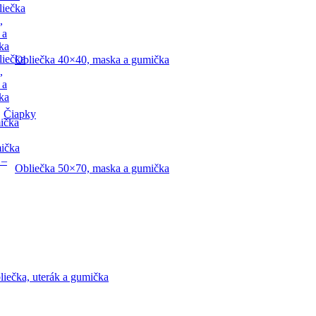
liečka
,
 a
ka
liečka
Obliečka 40×40, maska a gumička
,
 a
ka
Čiapky
ička
mička
 –
Obliečka 50×70, maska a gumička
liečka, uterák a gumička