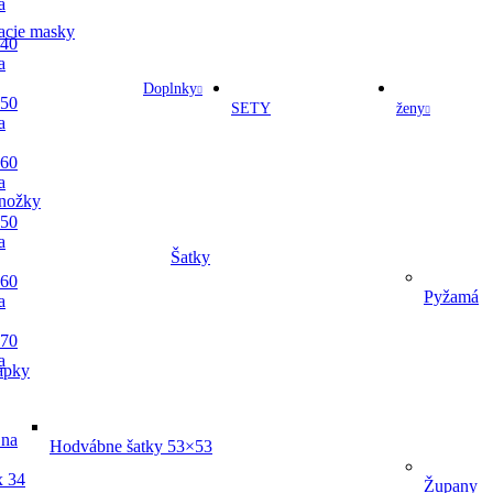
a
acie masky
 40
a
Doplnky
 50
SETY
ženy
a
 60
a
nožky
 50
a
Šatky
 60
Pyžamá
a
 70
a
apky
 na
Hodvábne šatky 53×53
x 34
Župany