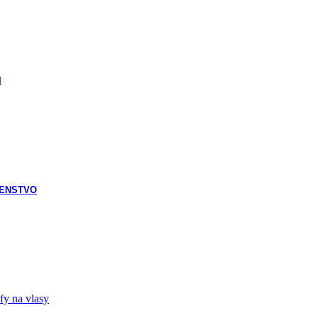
I
ŠENSTVO
fy na vlasy