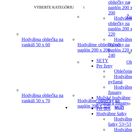
obliečky na
VYBERTE KATEGÓRIU
paplón 200 
200
Žu
Hodvábn
obliečky na
paplón 200 
220
Hodvábn
Hodvábna obliečka na
obliečky na
vankúš 50 x 60
Hodvábne obliečky na
paplón 220 
paplón 200 x 200
240
SETY
Ob
Pre ženy
Oblečeni
Hodvábn
pyžamá
Hodvábn
župany
Hodvábna obliečka na
Mužské hodvábne
vankúš 50 x 70
Hodvábne obliečky na
pyžamá a župany
paplón 200 x 220
MUŽI
Pre deti
Hodvábne šatky
Hodvábn
šatky 53×53
Hodvábn