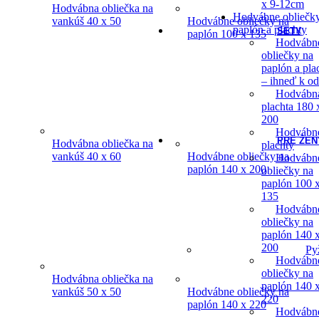
x 9-12cm
Hodvábna obliečka na
Hodvábne obliečk
vankúš 40 x 50
Hodvábne obliečky na
paplón a plachty
SETY
paplón 100 x 135
Hodvábn
obliečky na
paplón a pla
– ihneď k o
Hodvábn
plachta 180 
200
Hodvábn
PRE ŽEN
Hodvábna obliečka na
plachty
vankúš 40 x 60
Hodvábne obliečky na
Hodvábn
paplón 140 x 200
obliečky na
paplón 100 
135
Hodvábn
obliečky na
paplón 140 
200
Py
Hodvábn
obliečky na
Hodvábna obliečka na
paplón 140 
vankúš 50 x 50
Hodvábne obliečky na
220
paplón 140 x 220
Hodvábn