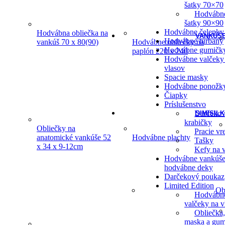
šatky 70×70
Hodvábn
šatky 90×90
Hodvábne čelenky
Hodvábna obliečka na
VANKÚŠE
Hodvábne turbany
vankúš 70 x 80(90)
Hodvábne obliečky na
Hodvábne gumičk
paplón 220 x 240
Hodvábne valčeky
vlasov
Spacie masky
Hodvábne ponožk
Čiapky
Príslušenstvo
Darčeko
SIMISILK
krabičky
Obliečky na
Pracie vr
anatomické vankúše 52
Hodvábne plachty
Tašky
x 34 x 9-12cm
Kefy na v
Hodvábne vankúše
hodvábne deky
Darčekový poukaz
Limited Edition
Ob
Hodvábn
valčeky na v
Obliečka,
maska a gum