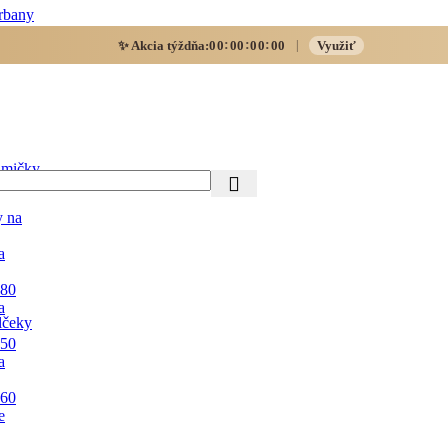
rbany
:
:
:
✨ Akcia týždňa:
00
00
00
00
Využiť
|
mičky
y na
a
 80
a
lčeky
 50
a
 60
e