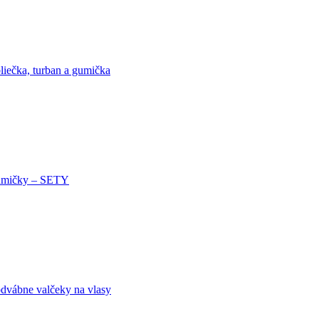
liečka, turban a gumička
mičky – SETY
dvábne valčeky na vlasy