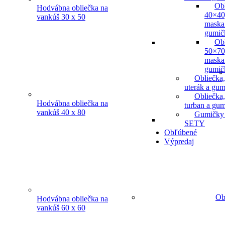
Ob
Hodvábna obliečka na
40×40
vankúš 30 x 50
maska
gumič
Ob
50×70
maska
gumič
Obliečka,
uterák a gum
Obliečka,
Hodvábna obliečka na
turban a gu
vankúš 40 x 80
Gumičky
SETY
Obľúbené
Výpredaj
Ob
Hodvábna obliečka na
vankúš 60 x 60