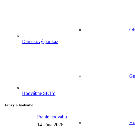
Ob
Darčekový poukaz
Gu
Hodvábne SETY
Články o hodvábe
Pranie hodvábu
Ho
14. júna 2026