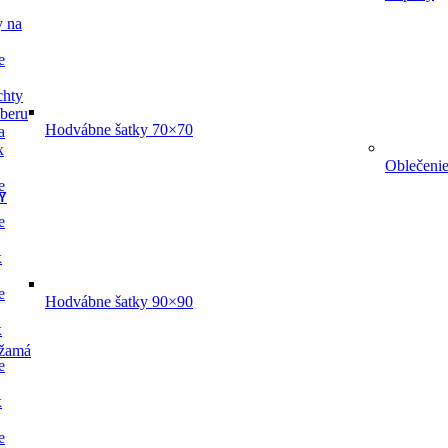
y na
e
chty
dberu
Hodvábne šatky 70×70
a
x
Oblečeni
e
Y
e
x
e
Hodvábne šatky 90×90
x
žamá
e
x
e