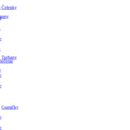
x
Čelenky
pany
e
x
e
x
Turbany
lečenie
e
e
e
Gumičky
e
e