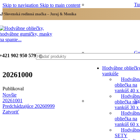
Tu
Skip to navigation
Skip to main content
🌙 Slovenská rodinná značka – Juraj & Monika
Gu
+421 902 950 579
Hodvábne obliečk
20261000
vankúše
Hodvábn
obliečka na
Publikoval
vankúš 40 x
Novšie
Hodvábn
20261001
Va
obliečka na
Predchádzajúce
20260999
vankúš 30 x
Zatvoriť
Hodvábn
obliečka na
vankúš 60 x
Hodvábn
SETY