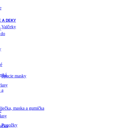
e
 A DEKY
Valčeky
y
 do
y
vé
ecká
Spacie masky
lasy
 a
liečka, maska a gumička
e
lasy
Ponožky
ička