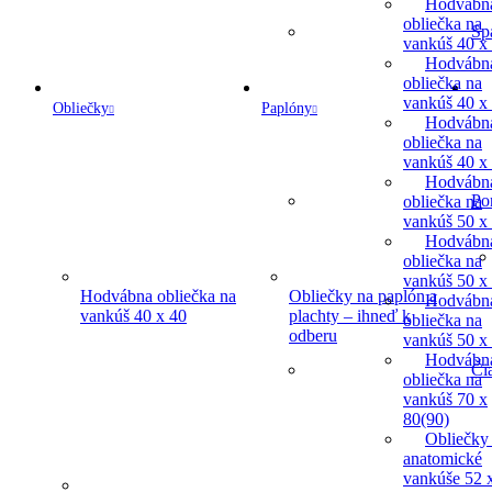
Hodvábn
obliečka na
Sp
vankúš 40 x
Hodvábn
obliečka na
vankúš 40 x
Obliečky
Paplóny
Hodvábn
obliečka na
vankúš 40 x
Hodvábn
Po
obliečka na
vankúš 50 x
Hodvábn
obliečka na
vankúš 50 x
Hodvábna obliečka na
Obliečky na paplón a
Hodvábn
vankúš 40 x 40
plachty – ihneď k
obliečka na
odberu
vankúš 50 x
Hodvábn
Či
obliečka na
vankúš 70 x
80(90)
Obliečky
anatomické
vankúše 52 