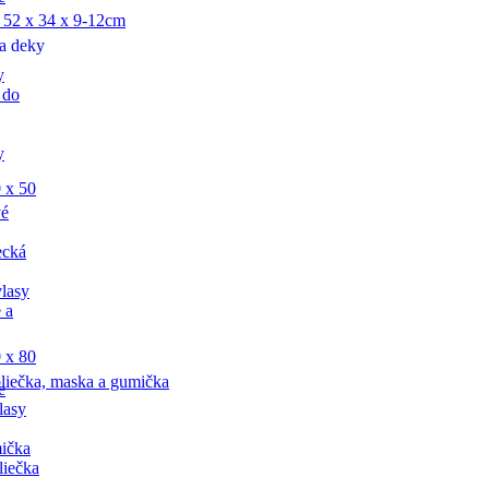
 52 x 34 x 9-12cm
a deky
y
 do
y
 x 50
vé
ecká
lasy
 a
 x 80
liečka, maska a gumička
e
lasy
ička
liečka
,