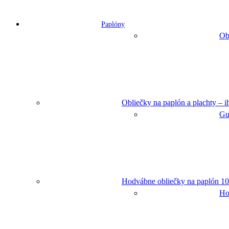
Paplóny
Ob
Obliečky na paplón a plachty – 
Gu
Hodvábne obliečky na paplón 10
Ho