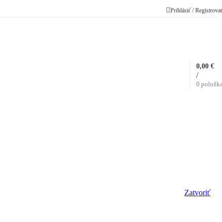
Prihlásiť / Registrova
0,00
€
/
0
položk
Zatvoriť