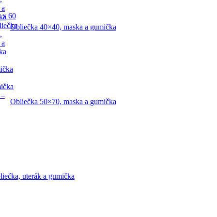
 a
 x 60
ka
liečka
Obliečka 40×40, maska a gumička
,
 a
ka
ička
mička
 –
Obliečka 50×70, maska a gumička
liečka, uterák a gumička