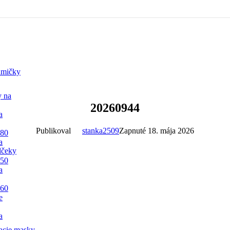
mičky
y na
20260944
a
Publikoval
stanka2509
Zapnuté 18. mája 2026
 80
a
lčeky
 50
a
 60
e
a
acie masky