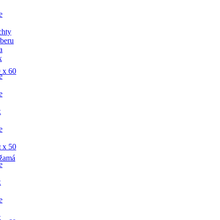
e
chty
dberu
a
x
 x 60
e
e
x
e
x
 x 50
žamá
e
x
e
x