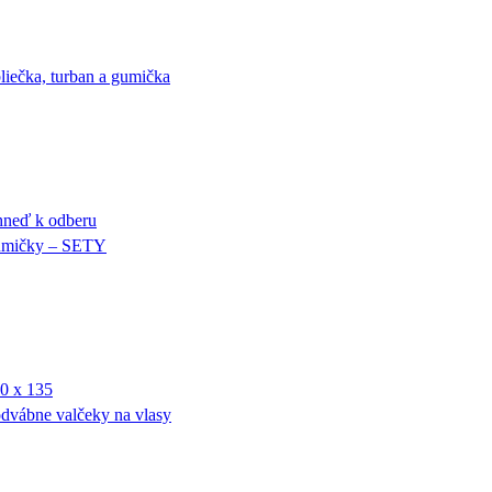
liečka, turban a gumička
ihneď k odberu
mičky – SETY
0 x 135
dvábne valčeky na vlasy