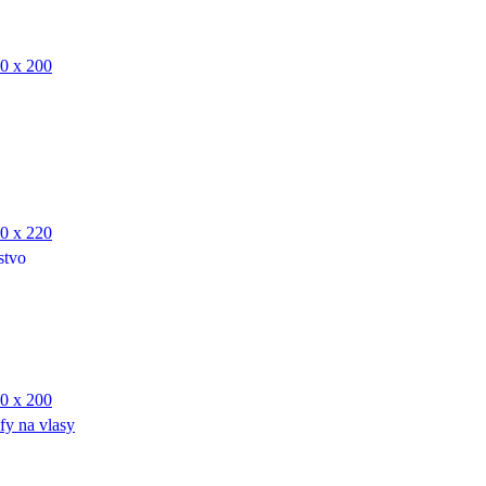
0 x 200
0 x 220
stvo
0 x 200
fy na vlasy