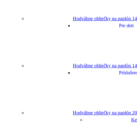
Hodvábne obliečky na paplón 14
Pre deti
Hodvábne obliečky na paplón 14
Príslušen
Hodvábne obliečky na paplón 20
Ke