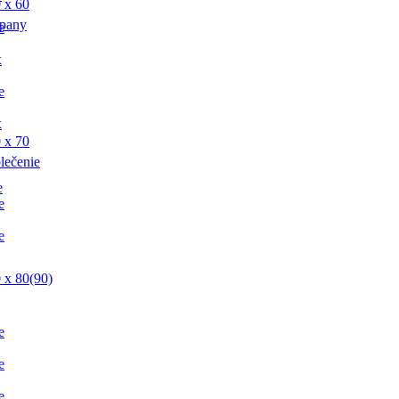
 x 60
pany
e
x
e
x
 x 70
lečenie
e
e
e
 x 80(90)
e
e
e