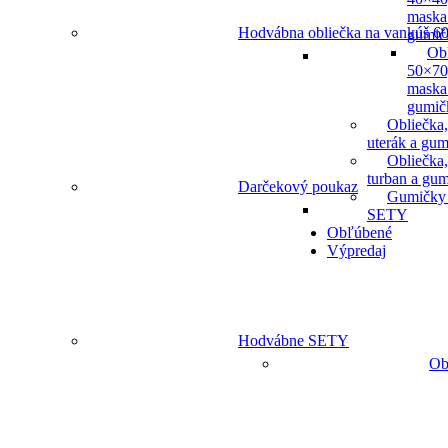
maska
Hodvábna obliečka na vankúš 60
gumič
Ob
50×70
maska
gumič
Obliečka,
uterák a gum
Obliečka,
turban a gu
Darčekový poukaz
Gumičky
SETY
Obľúbené
Výpredaj
Hodvábne SETY
Ob