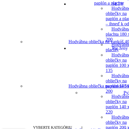
paplón a plachty
SETY
Hodvábn
obliečky na
paplón a pla
– ihneď k o
Hodvábn
plachta 180 
200
Hodvábna obliečka na vankúš 40
Hodvábn
Pre ženy
plachty
Hodvábn
obliečky na
paplón 100 
135
Hodvábn
obliečky na
paplón 140 
Hodvábna obliečka na vankúš 50
200
Py
Hodvábn
obliečky na
paplón 140 
220
Hodvábn
obliečky na
paplón 200 
VYBERTE KATEGÓRIU