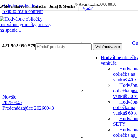
✨ Akcia týždňa:
00
:
00
:
00
:
00
Skip to navigation
🌙 Slovenská rodinná značka – Juraj & Monika
|
Využiť
Skip to main content
Gu
+421 902 950 579
Vyhľadávanie
Hodvábne obliečk
vankúše
Hodvábn
obliečka na
vankúš 40 x
Hodvábn
Va
obliečka na
vankúš 30 x
Novšie
Hodvábn
20260945
obliečka na
Predchádzajúce
20260943
vankúš 60 x
Hodvábn
SETY
Hodvábn
obliečka na
Sp