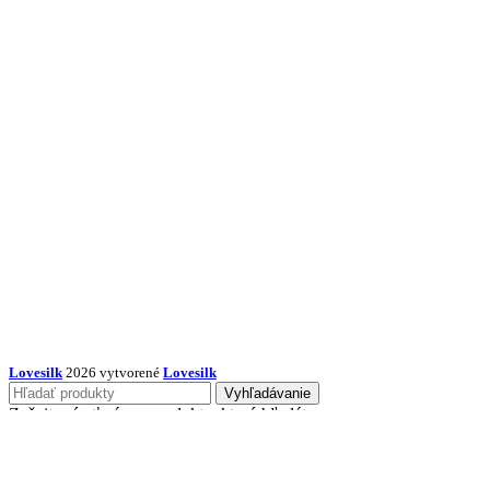
Lovesilk
2026 vytvorené
Lovesilk
Vyhľadávanie
Začnite písať názov produktu, ktorý hľadáte.
Vyhľadávanie