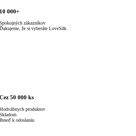
10 000+
Spokojných zákazníkov
Ďakujeme, že si vyberáte LoveSilk
Cez 50 000 ks
Hodvábnych produktov
Skladom
Ihneď k odoslaniu