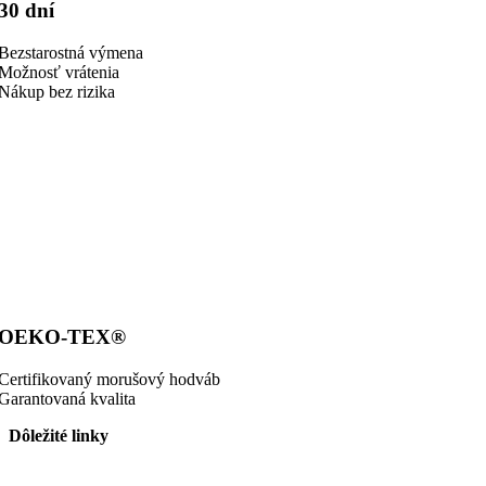
30 dní
Bezstarostná výmena
Možnosť vrátenia
Nákup bez rizika
OEKO-TEX®
Certifikovaný morušový hodváb
Garantovaná kvalita
Dôležité linky