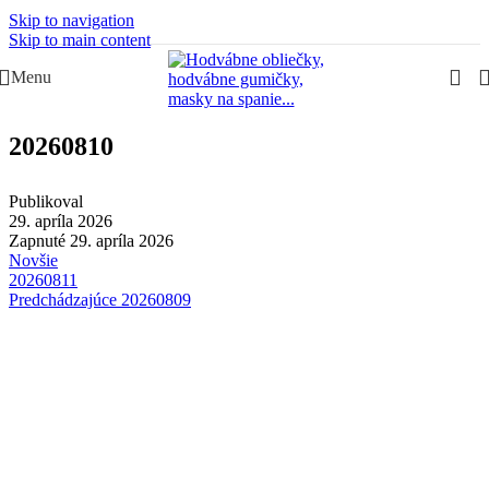
Skip to navigation
Slovenská rodinná značka – Juraj & Monika
Skip to main content
Menu
20260810
Publikoval
29. apríla 2026
Zapnuté 29. apríla 2026
Novšie
20260811
Predchádzajúce
20260809