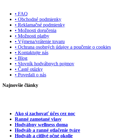
• FAQ
• Obchodné podmienky
• Reklamačné podmienky
• Možnosti doručenia
• Možnosti platby
• Výmena/vrátenie tovaru
• Ochrana osobných údajov a poučenie o cookies
• Kontaktujte nás
• Blog
• Slovník hodvábnych pojmov
• Časté otázky
• Povedali o nás
Najnovšie články
Ako si zachovať účes cez noc
Ranné zamotané vlasy
Hodvábny wellness doma
Hodváb a ranné otlačenie tváre
Hodváb a citlivé očné okolie