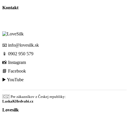
Kontakt
📧
info@lovesilk.sk
📱
0902 950 579
📸
Instagram
📘
Facebook
▶️
YouTube
🇨🇿 Pre zákazníkov z Českej republiky:
LaskaKHedvabi.cz
Lovesilk