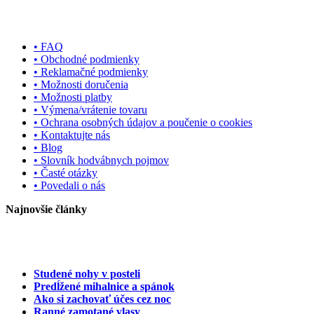
• FAQ
• Obchodné podmienky
• Reklamačné podmienky
• Možnosti doručenia
• Možnosti platby
• Výmena/vrátenie tovaru
• Ochrana osobných údajov a poučenie o cookies
• Kontaktujte nás
• Blog
• Slovník hodvábnych pojmov
• Časté otázky
• Povedali o nás
Najnovšie články
Studené nohy v posteli
Predĺžené mihalnice a spánok
Ako si zachovať účes cez noc
Ranné zamotané vlasy