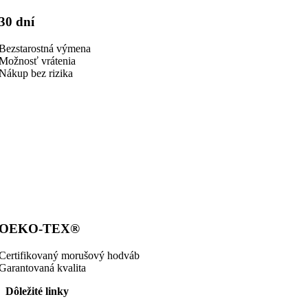
30 dní
Bezstarostná výmena
Možnosť vrátenia
Nákup bez rizika
OEKO-TEX®
Certifikovaný morušový hodváb
Garantovaná kvalita
Dôležité linky