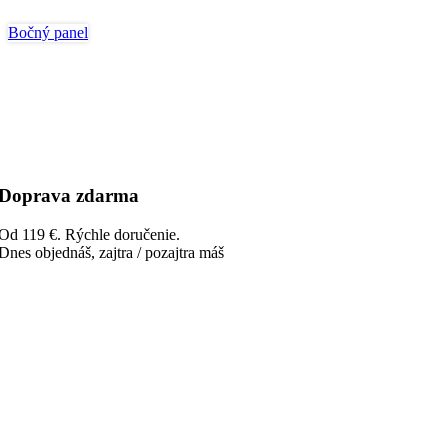
Bočný panel
Doprava zdarma
Od 119 €. Rýchle doručenie.
Dnes objednáš, zajtra / pozajtra máš