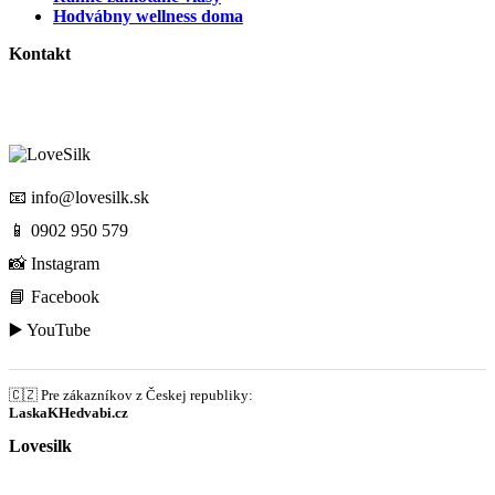
Hodvábny wellness doma
Kontakt
📧
info@lovesilk.sk
📱
0902 950 579
📸
Instagram
📘
Facebook
▶️
YouTube
🇨🇿 Pre zákazníkov z Českej republiky:
LaskaKHedvabi.cz
Lovesilk