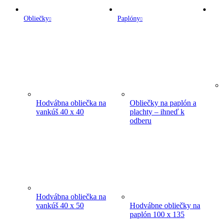
Obliečky
Paplóny
Hodvábna obliečka na
Obliečky na paplón a
vankúš 40 x 40
plachty – ihneď k
odberu
Hodvábna obliečka na
vankúš 40 x 50
Hodvábne obliečky na
paplón 100 x 135