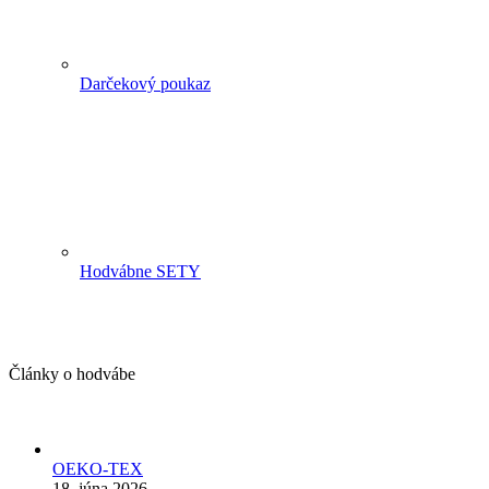
Darčekový poukaz
Hodvábne SETY
Články o hodvábe
OEKO-TEX
18. júna 2026