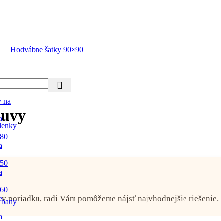
Hodvábne šatky 90×90
y na
luvy
a
lenky
 80
a
 50
a
 60
o v poriadku, radi Vám pomôžeme nájsť najvhodnejšie riešenie.
e
rbany
a