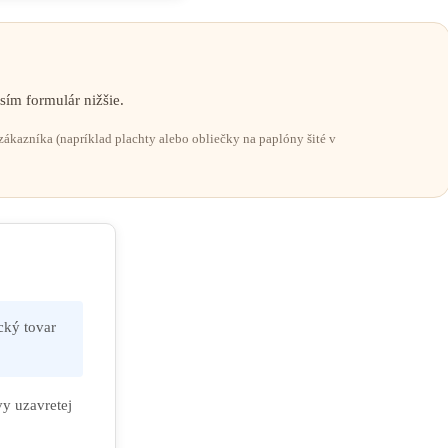
ím formulár nižšie.
kazníka (napríklad plachty alebo obliečky na paplóny šité v
cký tovar
vy uzavretej