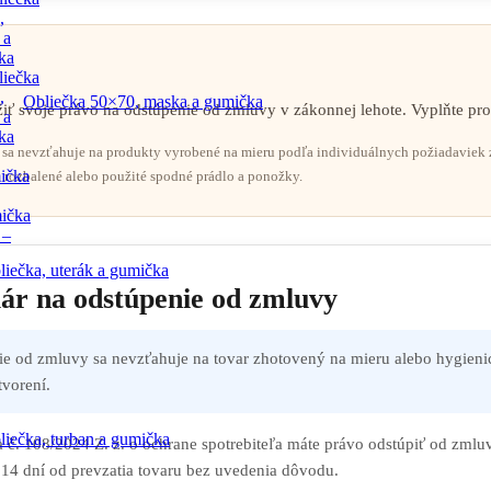
,
 a
ka
liečka
,
Obliečka 50×70, maska a gumička
svoje právo na odstúpenie od zmluvy v zákonnej lehote. Vyplňte pros
 a
ka
sa nevzťahuje na produkty vyrobené na mieru podľa individuálnych požiadaviek zá
ička
 rozbalené alebo použité spodné prádlo a ponožky.
mička
 –
liečka, uterák a gumička
ár na odstúpenie od zmluvy
e od zmluvy sa nevzťahuje na tovar zhotovený na mieru alebo hygieni
tvorení.
liečka, turban a gumička
 č. 108/2024 Z. z. o ochrane spotrebiteľa máte právo odstúpiť od zmlu
 14 dní od prevzatia tovaru bez uvedenia dôvodu.