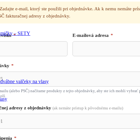
Zadajte e-mail, ktorý ste použili pri objednávke. Ak k nemu nemáte prís
SČ fakturačnej adresy z objednávky.
mičky – SETY
zvisko
*
E-mailová adresa
*
návky
*
dvábne valčeky na vlasy
mailu (alebo PSČ) načítame produkty z tejto objednávky, aby ste ich mohli vybra
olí.
lasy
čnej adresy z objednávky
(ak nemáte prístup k pôvodnému e-mailu)
úpenia
*