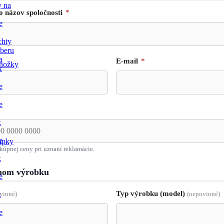
y na
o názov spoločnosti
*
e
chty
dberu
a
E-mail
*
nožky
x
e
e
x
e
apky
kúpnej ceny pri uznaní reklamácie.
x
nom výrobku
e
Typ výrobku (model)
x
vinné)
(nepovinné)
e