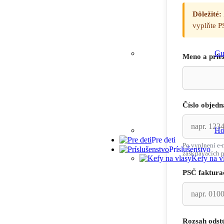
Dôležité:
vyplňte P
Gu
Meno a prie
Číslo objed
Ho
Pre deti
Po vyplnení e-
Príslušenstvo
zaškrtávacích p
Kefy na v
PSČ faktura
Rozsah odst