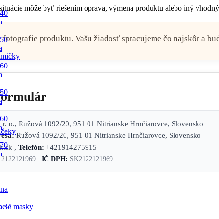
 situácie môže byť riešením oprava, výmena produktu alebo iný vhodný
 40
a
 aj fotografie produktu. Vašu žiadosť spracujeme čo najskôr a 
 50
a
mičky
 60
a
 50
formulár
a
 60
. r. o., Ružová 1092/20, 951 01 Nitrianske Hrnčiarovce, Slovensko
a
lčeky
esa:
Ružová 1092/20, 951 01 Nitrianske Hrnčiarovce, Slovensko
 70
k.sk ,
Telefón:
+421914275915
a
2122121969
IČ DPH:
SK2122121969
 na
x 34
acie masky