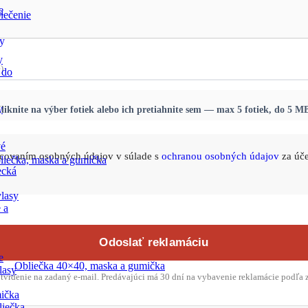
e
lečenie
y
y
)
 do
y
liknite na výber fotiek alebo ich pretiahnite sem — max 5 fotiek, do 5 M
vé
acovaním osobných údajov v súlade s
ochranou osobných údajov
za úč
liečka, maska a gumička
ecká
lasy
 a
Odoslať reklamáciu
e
Obliečka 40×40, maska a gumička
lasy
otvrdenie na zadaný e-mail. Predávajúci má 30 dní na vybavenie reklamácie podľa z
ička
liečka