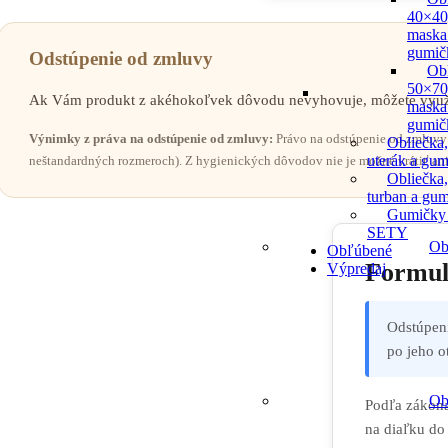
40×40
maska
gumič
Odstúpenie od zmluvy
Ob
50×70
Ak Vám produkt z akéhokoľvek dôvodu nevyhovuje, môžete využiť 
maska
gumič
Výnimky z práva na odstúpenie od zmluvy:
Právo na odstúpenie od zmluvy 
Obliečka,
uterák a gum
neštandardných rozmeroch). Z hygienických dôvodov nie je možné vrátiť ani
Obliečka,
turban a gu
Gumičky
SETY
Ob
Obľúbené
Formul
Výpredaj
Odstúpeni
po jeho o
Ob
Podľa zákona
na diaľku do