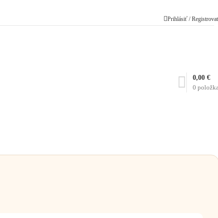
Prihlásiť / Registrova
0,00
€
0
položk