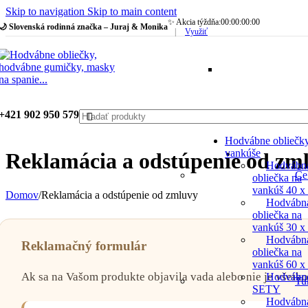
Skip to navigation
Skip to main content
✨ Akcia týždňa:
00
:
00
:
00
:
00
🌙 Slovenská rodinná značka – Juraj & Monika
|
Využiť
+421 902 950 579
Hodvábne obliečk
vankúše
Reklamácia a odstúpenie od zm
Hodvábn
Če
obliečka na
vankúš 40 x
Domov
/
Reklamácia a odstúpenie od zmluvy
Hodvábn
obliečka na
vankúš 30 x
Hodvábn
Reklamačný formulár
obliečka na
vankúš 60 x
Ak sa na Vašom produkte objavila vada alebo nie je všetk
Hodvábn
Tu
SETY
Hodvábn