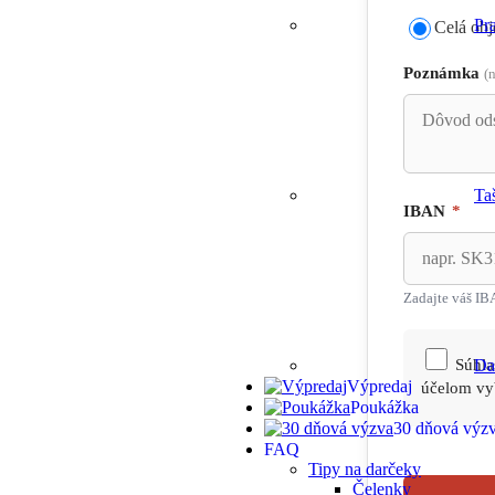
Pr
Celá ob
Poznámka
(
Ta
IBAN
*
Zadajte váš IB
Da
Súhla
Výpredaj
účelom vy
Poukážka
30 dňová výz
FAQ
Tipy na darčeky
Čelenky