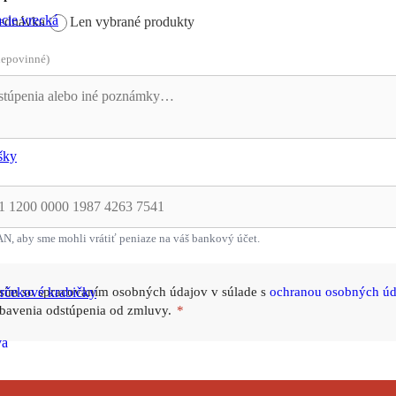
acie vrecká
jednávka
Len vybrané produkty
nepovinné)
šky
AN, aby sme mohli vrátiť peniaze na váš bankový účet.
rčekové krabičky
sím so spracovaním osobných údajov v súlade s
ochranou osobných úd
bavenia odstúpenia od zmluvy.
*
va