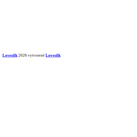
Lovesilk
2026 vytvorené
Lovesilk
Začnite písať názov produktu, ktorý hľadáte.
Obliečky na vankúše