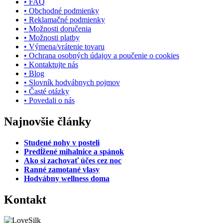
• FAQ
• Obchodné podmienky
• Reklamačné podmienky
• Možnosti doručenia
• Možnosti platby
• Výmena/vrátenie tovaru
• Ochrana osobných údajov a poučenie o cookies
• Kontaktujte nás
• Blog
• Slovník hodvábnych pojmov
• Časté otázky
• Povedali o nás
Najnovšie články
Studené nohy v posteli
Predĺžené mihalnice a spánok
Ako si zachovať účes cez noc
Ranné zamotané vlasy
Hodvábny wellness doma
Kontakt