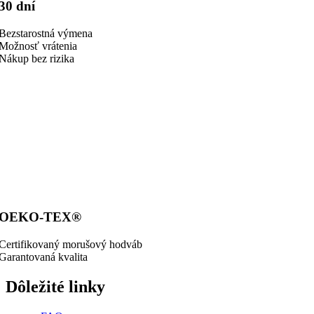
30 dní
Bezstarostná výmena
Možnosť vrátenia
Nákup bez rizika
OEKO-TEX®
Certifikovaný morušový hodváb
Garantovaná kvalita
Dôležité linky