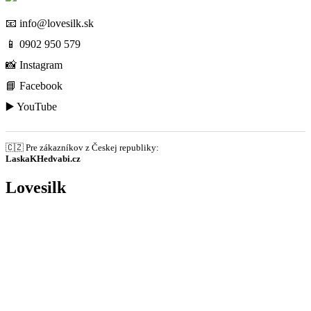
📧
info@lovesilk.sk
📱
0902 950 579
📸
Instagram
📘
Facebook
▶️
YouTube
🇨🇿 Pre zákazníkov z Českej republiky:
LaskaKHedvabi.cz
Lovesilk