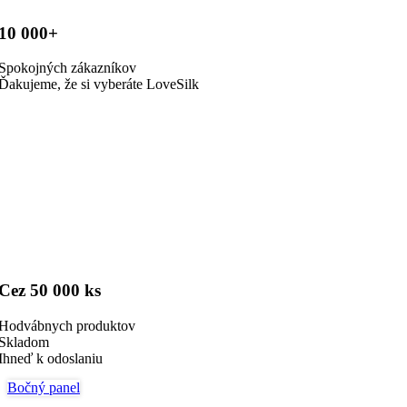
10 000+
Spokojných zákazníkov
Ďakujeme, že si vyberáte LoveSilk
Cez 50 000 ks
Hodvábnych produktov
Skladom
Ihneď k odoslaniu
Bočný panel