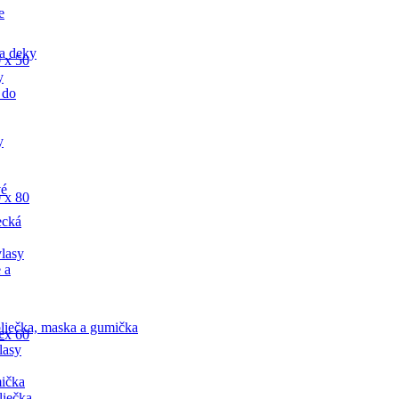
e
a deky
 x 50
y
 do
y
vé
 x 80
ecká
lasy
 a
liečka, maska a gumička
e
 x 60
lasy
ička
liečka