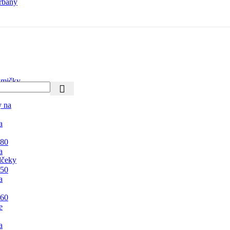
rbany
mičky
y na
a
 80
a
lčeky
 50
a
 60
e
a