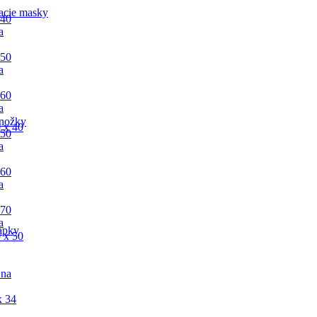
acie masky
 40
a
 50
a
 60
a
nožky
 x 40
 50
a
 60
a
 70
a
apky
 x 50
 na
x 34