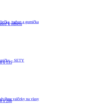
liečka, turban a gumička
ihneď k odberu
mičky – SETY
0 x 135
dvábne valčeky na vlasy
0 x 200