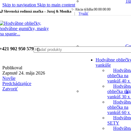
Tu
Skip to navigation
Skip to main content
✨ Akcia týždňa:
00
:
00
:
00
:
00
🌙 Slovenská rodinná značka – Juraj & Monika
|
Využiť
Gu
+421 902 950 579
Hodvábne obliečk
vankúše
Publikoval
Hodvábn
Zapnuté 24. mája 2026
obliečka na
Novšie
vankúš 40 x
Predchádzajúce
Hodvábn
Zatvoriť
Va
obliečka na
vankúš 30 x
Hodvábn
obliečka na
vankúš 60 x
Hodvábn
SETY
Hodvábn