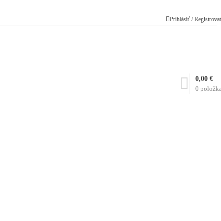
Prihlásiť / Registrova
0,00
€
0
položk