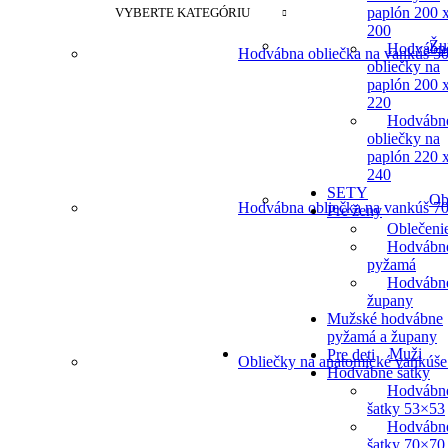
paplón 200 
VYBERTE KATEGÓRIU
200
Žu
Hodvábn
Hodvábna obliečka na vankúš 50
obliečky na
paplón 200 
220
Hodvábn
obliečky na
paplón 220 
240
SETY
Ob
Hodvábna obliečka na vankúš 70
Pre ženy
Oblečeni
Hodvábn
pyžamá
Hodvábn
župany
Mužské hodvábne
pyžamá a župany
Muži
Pre deti
Obliečky na anatomické vankúše
Hodvábne šatky
Hodvábn
šatky 53×53
Hodvábn
šatky 70×70