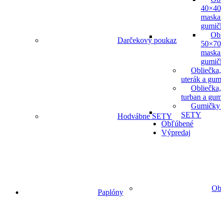
40×40
maska
gumič
Ob
Darčekový poukaz
50×70
maska
gumič
Obliečka,
uterák a gum
Obliečka,
turban a gu
Gumičky
SETY
Hodvábne SETY
Obľúbené
Výpredaj
Ob
Paplóny