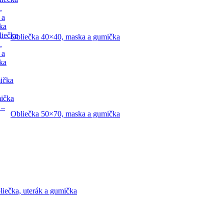
,
 a
ka
liečka
Obliečka 40×40, maska a gumička
,
 a
ka
ička
mička
 –
Obliečka 50×70, maska a gumička
liečka, uterák a gumička