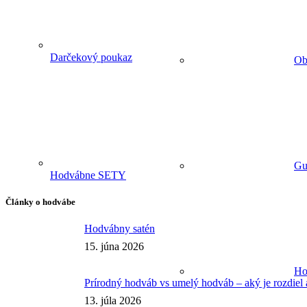
Darčekový poukaz
Ob
Gu
Hodvábne SETY
Články o hodvábe
Hodvábny satén
15. júna 2026
Ho
Prírodný hodváb vs umelý hodváb – aký je rozdiel a
13. júla 2026