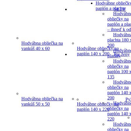
Hodvábne obliečk
paplón a plachty
SETY
Hodvábn
obliečky na
paplón a pla
– ihneď k o
Hodvábn
plachta 180 
Hodvábna obliečka na
200
vankúš 40 x 60
Hodvábne obliečky na
Hodvábn
paplón 140 x 200
Pre ženy
plachty
Hodvábn
obliečky na
paplón 100 
135
Hodvábn
obliečky na
paplón 140 
200
Hodvábna obliečka na
Py
Hodvábn
vankúš 50 x 50
Hodvábne obliečky na
obliečky na
paplón 140 x 220
paplón 140 
220
Hodvábn
obliečky na