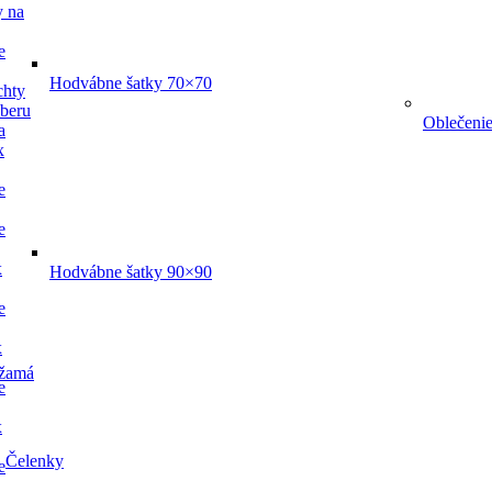
y na
e
Hodvábne šatky 70×70
chty
dberu
Oblečeni
a
x
e
e
x
Hodvábne šatky 90×90
e
x
žamá
e
x
Čelenky
e