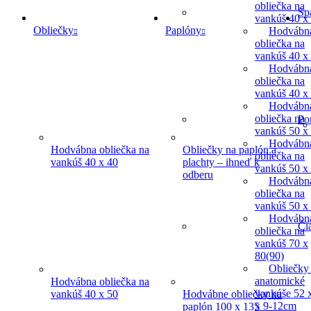
obliečka na
Sp
vankúš 40 x
Obliečky
Paplóny
Hodvábn
obliečka na
vankúš 40 x
Hodvábn
obliečka na
vankúš 40 x
Hodvábn
obliečka na
Po
vankúš 50 x
Hodvábn
Hodvábna obliečka na
Obliečky na paplón a
obliečka na
vankúš 40 x 40
plachty – ihneď k
vankúš 50 x
odberu
Hodvábn
obliečka na
vankúš 50 x
Hodvábn
Či
obliečka na
vankúš 70 x
80(90)
Obliečky
anatomické
Hodvábna obliečka na
vankúše 52 
vankúš 40 x 50
Hodvábne obliečky na
x 9-12cm
paplón 100 x 135