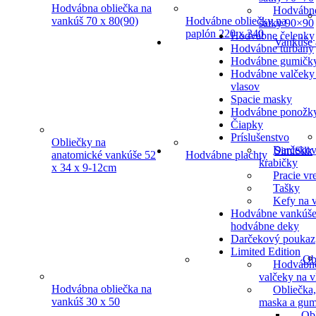
Hodvábna obliečka na
Hodvábn
vankúš 70 x 80(90)
Hodvábne obliečky na
šatky 90×90
paplón 220 x 240
Hodvábne čelenky
Vankúše 
Hodvábne turbany
Hodvábne gumičk
Hodvábne valčeky
vlasov
Spacie masky
Hodvábne ponožk
Čiapky
Príslušenstvo
Obliečky na
Darčeko
SimiSilk
anatomické vankúše 52
Hodvábne plachty
krabičky
x 34 x 9-12cm
Pracie vr
Tašky
Kefy na v
Hodvábne vankúše
hodvábne deky
Darčekový poukaz
Limited Edition
Ob
Hodvábn
valčeky na v
Hodvábna obliečka na
Obliečka,
vankúš 30 x 50
maska a gum
Ob