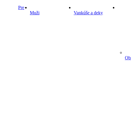
Pre
Muži
Vankúše a deky
Obl