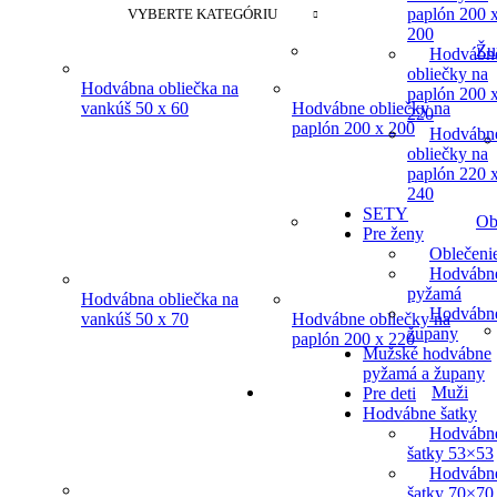
paplón 200 
VYBERTE KATEGÓRIU
200
Žu
Hodvábn
obliečky na
Hodvábna obliečka na
paplón 200 
vankúš 50 x 60
Hodvábne obliečky na
220
paplón 200 x 200
Hodvábn
obliečky na
paplón 220 
240
SETY
Ob
Pre ženy
Oblečeni
Hodvábn
pyžamá
Hodvábna obliečka na
Hodvábn
vankúš 50 x 70
Hodvábne obliečky na
župany
paplón 200 x 220
Mužské hodvábne
pyžamá a župany
Muži
Pre deti
Hodvábne šatky
Hodvábn
šatky 53×53
Hodvábn
šatky 70×70