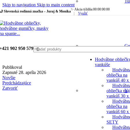
Tu
Skip to navigation
Skip to main content
✨ Akcia týždňa:
00
:
00
:
00
:
00
🌙 Slovenská rodinná značka – Juraj & Monika
|
Využiť
Gu
+421 902 950 579
Hodvábne obliečk
vankúše
Publikoval
Hodvábn
Zapnuté 28. apríla 2026
obliečka na
Novšie
vankúš 40 x
Predchádzajúce
Hodvábn
Zatvoriť
Va
obliečka na
vankúš 30 x
Hodvábn
obliečka na
vankúš 60 x
Hodvábn
SETY
Hodvábn