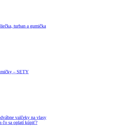
liečka, turban a gumička
mičky – SETY
dvábne valčeky na vlasy
 čo sa oplatí kúpiť?