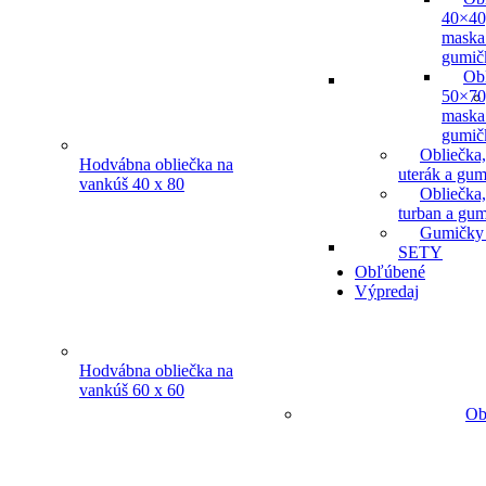
40×40
maska
gumič
Ob
50×70
maska
gumič
Obliečka,
Hodvábna obliečka na
uterák a gum
vankúš 40 x 80
Obliečka,
turban a gu
Gumičky
SETY
Obľúbené
Výpredaj
Hodvábna obliečka na
vankúš 60 x 60
Ob