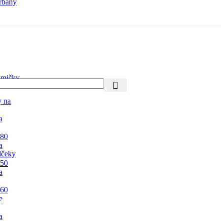
rbany
mičky
y na
a
 80
a
lčeky
 50
a
 60
e
a