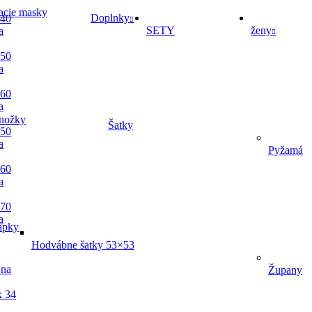
acie masky
Doplnky
 40
SETY
ženy
a
 50
a
 60
a
nožky
Šatky
 50
a
Pyžamá
 60
a
 70
a
apky
Hodvábne šatky 53×53
 na
Župany
x 34