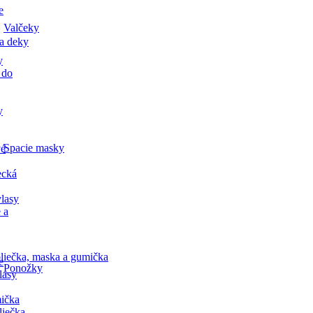
e
Valčeky
a deky
y
 do
y
Spacie masky
vé
ecká
lasy
 a
liečka, maska a gumička
e
Ponožky
lasy
ička
liečka