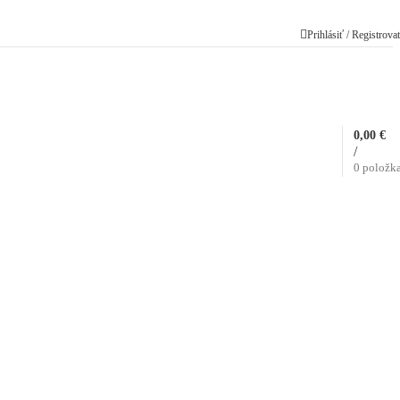
Prihlásiť / Registrova
0,00
€
/
0
položk