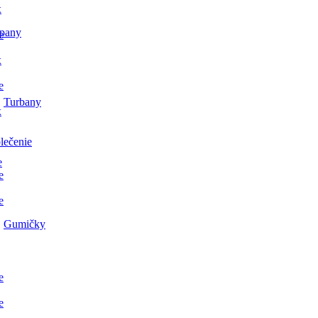
x
pany
e
x
e
Turbany
x
lečenie
e
e
e
Gumičky
e
e