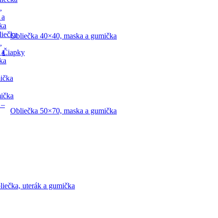
,
 a
ka
liečka
Obliečka 40×40, maska a gumička
,
 a
Čiapky
ka
ička
mička
 –
Obliečka 50×70, maska a gumička
liečka, uterák a gumička